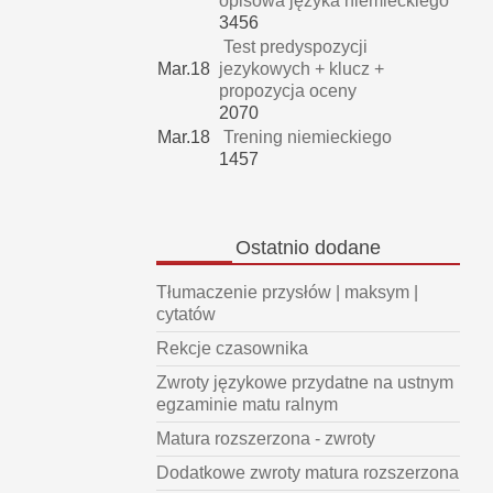
opisowa języka niemieckiego
3456
Test predyspozycji
Mar.18
jezykowych + klucz +
propozycja oceny
2070
Mar.18
Trening niemieckiego
1457
Ostatnio
dodane
Tłumaczenie przysłów | maksym |
cytatów
Rekcje czasownika
Zwroty językowe przydatne na ustnym
egzaminie matu ralnym
Matura rozszerzona - zwroty
Dodatkowe zwroty matura rozszerzona