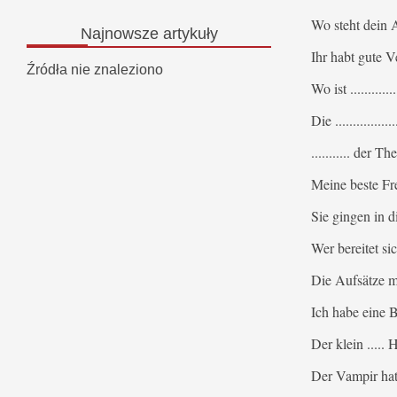
Wo steht dein Aut
Najnowsze
artykuły
Ihr habt gute Ver
Źródła nie znaleziono
Wo ist ..........
Die ..............
........... der 
Meine beste Freu
Sie gingen in die
Wer bereitet sic
Die Aufsätze müss
Ich habe eine Bit
Der klein ..... H
Der Vampir hat 