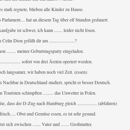
. es stark regnete, blieben alle Kinder zu Hause.
 Parlament.... hat an diesem Tag über elf Stunden gedauert.
ufgabe ist schwer, ich kann ....... leider nicht lösen.
lin Dion gefällt dir am ......................?
hon ........ meiner Geburtstagsparty eingeladen.
................. sofort von drei Ärzten operiert werden.
 doch langsamer, wir haben noch viel Zeit. (essen)
. mein Nachbar in Deutschland studiert, spricht er besser Deutsch.
n Touristen schimpften ......... das Unwetter in Polen.
e, dass der D-Zug nach Hamburg gleich ................. (abfahren)
risch..... Obst und Gemüse essen, es ist sehr gesund.
t sich zwischen ....... Vater und ....... Großmutter.