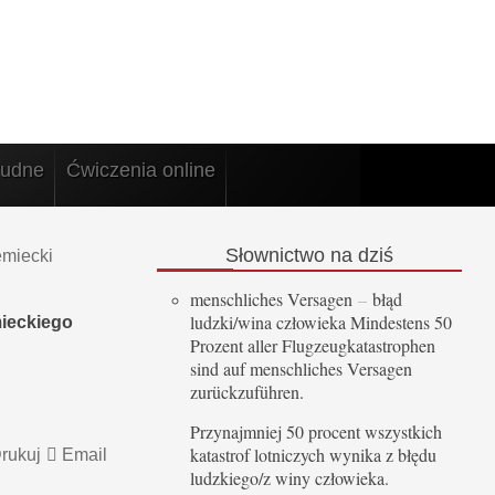
rudne
Ćwiczenia online
Słownictwo
na dziś
emiecki
menschliches Versagen
–
błąd
ludzki/wina człowieka Mindestens 50
mieckiego
Prozent aller Flugzeugkatastrophen
sind auf menschliches Versagen
zurückzuführen.
Przynajmniej 50 procent wszystkich
katastrof lotniczych wynika z błędu
rukuj
Email
ludzkiego/z winy człowieka.