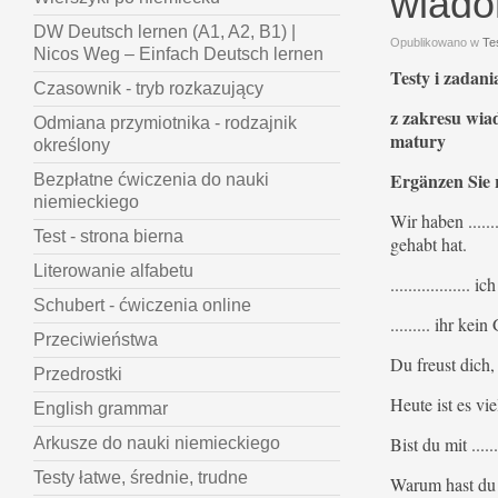
wiado
DW Deutsch lernen (A1, A2, B1) |
Opublikowano w
Te
Nicos Weg – Einfach Deutsch lernen
Testy i zadani
Czasownik - tryb rozkazujący
z zakresu wia
Odmiana przymiotnika - rodzajnik
matury
określony
Ergänzen Sie r
Bezpłatne ćwiczenia do nauki
niemieckiego
Wir haben .....
Test - strona bierna
gehabt hat.
Literowanie alfabetu
.................
Schubert - ćwiczenia online
......... ihr ke
Przeciwieństwa
Du freust dich,
Przedrostki
Heute ist es viel 
English grammar
Bist du mit ......
Arkusze do nauki niemieckiego
Testy łatwe, średnie, trudne
Warum hast du auf