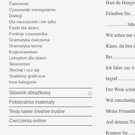
Hast du Hunger? Nei
Ćwiczenia
Czasowniki nieregularne
Erlauben Sie, ..
Dialogi
Dla nauczycieli i nie tylko
................. 
Fiszki dla dzieci
Funkcje czasownika
Wir sehen nur da
Gramatyka ćwiczenia
Klaus, du bist do
Gramatyka teoria
Krajoznawstwo
Bei ..............
Leksykon dla dzieci
Słownictwo
Ich fahre zur Ar
Słuchaj i ucz się
Szablony graficzne
Ingrid .........
Inne kategorie
Der Wein schmeckt
Słownik obrazkowy
Wie entschuldigs
Pobieralnia materiały
Meine Freundin 
Testy łatwe średnie trudne
Ćwiczenia online
Auf deinem Tisch l
Kennen Sie ......