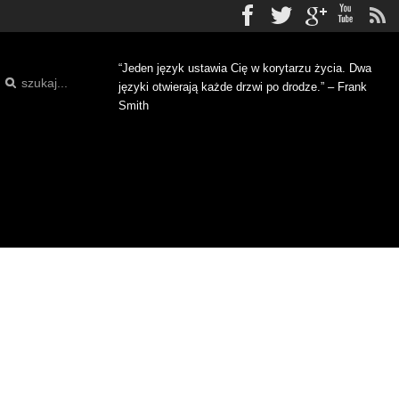
Facebook
Twitter
gplus
Yo
“Jeden język ustawia Cię w korytarzu życia. Dwa
języki otwierają każde drzwi po drodze.” – Frank
Smith