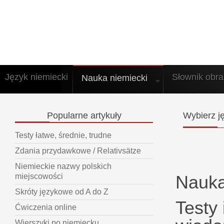
Język niemiecki
Słownik obr
Nauka niemiecki
Popularne
artykuły
Wybierz
ję
Testy łatwe, średnie, trudne
Zdania przydawkowe / Relativsätze
Niemieckie nazwy polskich
Nauka
miejscowości
Skróty językowe od A do Z
Testy 
Ćwiczenia online
Wierszyki po niemiecku