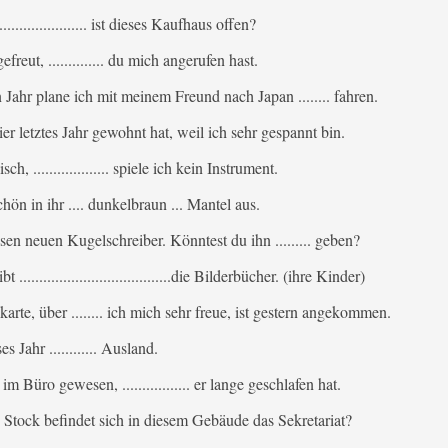
.......................... ist dieses Kaufhaus offen?
freut, .............. du mich angerufen hast.
ahr plane ich mit meinem Freund nach Japan ........ fahren.
 hier letztes Jahr gewohnt hat, weil ich sehr gespannt bin.
ch, ................... spiele ich kein Instrument.
chön in ihr .... dunkelbraun ... Mantel aus.
sen neuen Kugelschreiber. Könntest du ihn ......... geben?
......................................die Bilderbücher. (ihre Kinder)
arte, über ........ ich mich sehr freue, ist gestern angekommen.
s Jahr ............ Ausland.
 im Büro gewesen, ................. er lange geschlafen hat.
....... Stock befindet sich in diesem Gebäude das Sekretariat?