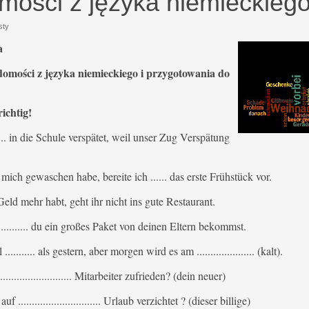
mości z języka niemieckieg
sty
a
domości z języka niemieckiego i przygotowania do
ichtig!
.... in die Schule verspätet, weil unser Zug Verspätung
. ich mich gewaschen habe, bereite ich ...... das erste Frühstück vor.
in Geld mehr habt, geht ihr nicht ins gute Restaurant.
 .......... du ein großes Paket von deinen Eltern bekommst.
........... als gestern, aber morgen wird es am ..................... (kalt).
.......................... Mitarbeiter zufrieden? (dein neuer)
 .............................. Urlaub verzichtet ? (dieser billige)