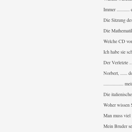
Immer ..........
Die Sitzung des
Die Mathematika
Welche CD von Ce
Ich habe sie sc
Der Verletzte ...
Norbert, ......
................
Die italienische
Woher wissen Si
Man muss viel f
Mein Bruder setz