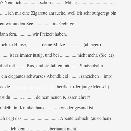
n, ich .............. schon .......... Mittag ............................. .
...... ich mir eine Zigarette anrauche, weil ich sehr aufgeregt bin.
fahren wir an den See ............... ins Gebirge.
nn fern, ........... wir Freizeit haben.
ch zu Hause, ........... deine Mütze ............ . (ablegen)
........... ist es immer lustig, und bei .............. nicht mehr. (Sie, er)
beit mit ........ Bus, und sie fahren mit ....... Straßenbahn.
..... ein elegantes schwarzes Abendkleid ......... (anziehen – Imp)
e ...................................... herrlich. (der junge Mensch)
t du ......... .......... deinem neuen Klassenlehrer?
bleibt im Krankenhaus, ...... sie wieder gesund ist.
iegt das ...............................
Abenteuerbuch. (ausleihen)
......, ich kenne .............. überhaupt nicht.