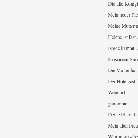
Die alte Königin
Mein neuer Freu
Meine Mutter möc
Helene ist fast .
Isolde kämmt ....
Ergänzen Sie r
Die Mutter hat m
Der Hotelgast ha
Wenn ich ........
genommen.
Deine Eltern hab
Mein alter Freu
Warum waschen 