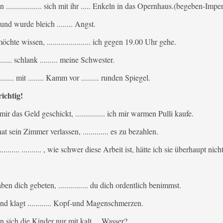
 .................. sich mit ihr ..... Enkeln in das Opernhaus.(begeben-Imper
nd wurde bleich ........ Angst.
hte wissen, ...................... ich gegen 19.00 Uhr gehe.
...... schlank ......... meine Schwester.
..... mit ........ Kamm vor ......... runden Spiegel.
ichtig!
ir das Geld geschickt, ............... ich mir warmen Pulli kaufe.
t sein Zimmer verlassen, ............. es zu bezahlen.
.......... .......... , wie schwer diese Arbeit ist, hätte ich sie überhaupt nich
en dich gebeten, ............... du dich ordentlich benimmst.
nd klagt ............ Kopf-und Magenschmerzen.
sich die Kinder nur mit kalt.... Wasser?