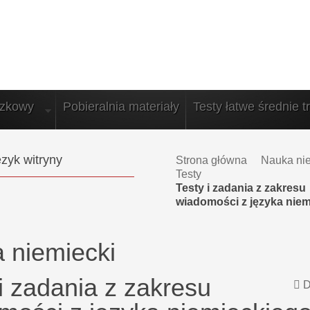
azkowy
Pobieralnia materiały
Testy łatwe średnie t
zyk witryny
Strona główna
Nauka ni
Testy
Testy i zadania z zakresu
wiadomości z języka nie
 niemiecki
i zadania z zakresu
D