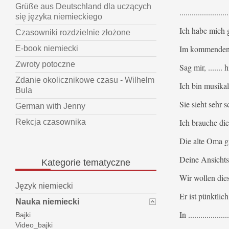
Grüße aus Deutschland dla uczących
....................
się języka niemieckiego
Ich habe mich ge
Czasowniki rozdzielnie złożone
Im kommenden J
E-book niemiecki
Zwroty potoczne
Sag mir, .......
Zdanie okolicznikowe czasu - Wilhelm
Ich bin musikalis
Bula
Sie sieht sehr s
German with Jenny
Ich brauche die
Rekcja czasownika
Die alte Oma gibt 
Deine Ansichtsk
Kategorie
tematyczne
Wir wollen diese
Język niemiecki
Er ist pünktlich
Nauka niemiecki
In .............
Bajki
Video_bajki