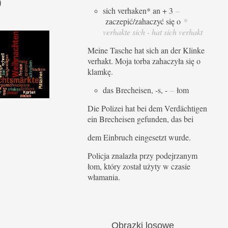
o
sich verhaken* an + 3
–
zaczepić/zahaczyć się o
*
verhakte sich - hat sich verhakt
Meine Tasche hat sich an der Klinke
verhakt. Moja torba zahaczyła się o
klamkę.
das Brecheisen, -s, -
–
łom
Die Polizei hat bei dem Verdächtigen
ein Brecheisen gefunden, das bei
dem Einbruch eingesetzt wurde.
Policja znalazła przy podejrzanym
łom, który został użyty w czasie
włamania.
Obrazki
losowe