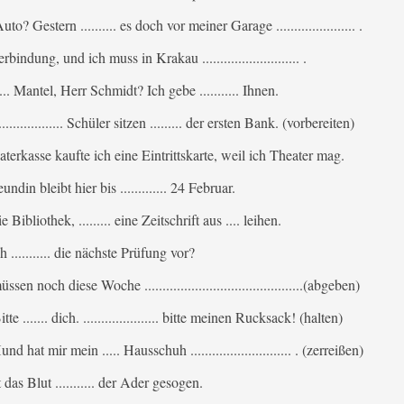
o? Gestern .......... es doch vor meiner Garage ...................... .
bindung, und ich muss in Krakau ........................... .
...... Mantel, Herr Schmidt? Ich gebe ........... Ihnen.
..................... Schüler sitzen ......... der ersten Bank. (vorbereiten)
Theaterkasse kaufte ich eine Eintrittskarte, weil ich Theater mag.
ndin bleibt hier bis ............. 24 Februar.
 Bibliothek, ......... eine Zeitschrift aus .... leihen.
h ........... die nächste Prüfung vor?
en noch diese Woche ............................................(abgeben)
te ....... dich. ..................... bitte meinen Rucksack! (halten)
und hat mir mein ..... Hausschuh ............................ . (zerreißen)
das Blut ........... der Ader gesogen.