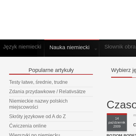
Język niemiecki
Słownik obr
Nauka niemiecki
Popularne
artykuły
Wybierz
ję
Testy łatwe, średnie, trudne
Zdania przydawkowe / Relativsätze
Czaso
Niemieckie nazwy polskich
miejscowości
m
Skróty językowe od A do Z
14
październik
C
Ćwiczenia online
2009
Wierszyki po niemiecku
POZIOM PODS