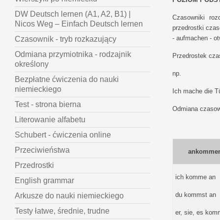
DW Deutsch lernen (A1, A2, B1) |
Czasowniki roz
Nicos Weg – Einfach Deutsch lernen
przedrostki czas
- aufmachen - ot
Czasownik - tryb rozkazujący
Odmiana przymiotnika - rodzajnik
Przedrostek cza
określony
np.
Bezpłatne ćwiczenia do nauki
niemieckiego
Ich mache die Tü
Test - strona bierna
Odmiana czasown
Literowanie alfabetu
Schubert - ćwiczenia online
Przeciwieństwa
ankommen
Przedrostki
ich komme an
English grammar
du kommst an
Arkusze do nauki niemieckiego
Testy łatwe, średnie, trudne
er, sie, es kom