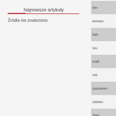
hin-
Najnowsze
artykuły
Źródła nie znaleziono
kennen-
lieb-
los-
maß-
mit-
spazieren-
stehen-
übel-