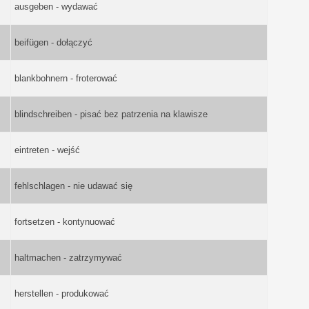
ausgeben - wydawać
beifügen - dołączyć
blankbohnern - froterować
blindschreiben - pisać bez patrzenia na klawisze
eintreten - wejść
fehlschlagen - nie udawać się
fortsetzen - kontynuować
haltmachen - zatrzymywać
herstellen - produkować