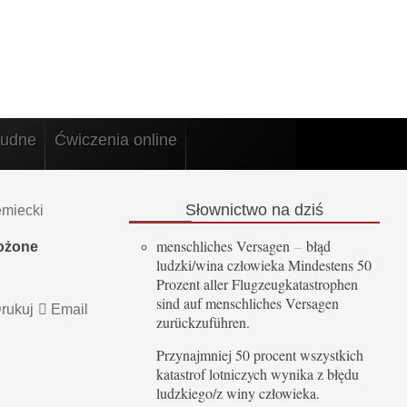
rudne
Ćwiczenia online
Słownictwo
na dziś
emiecki
menschliches Versagen
–
błąd
łożone
ludzki/wina człowieka Mindestens 50
Prozent aller Flugzeugkatastrophen
sind auf menschliches Versagen
rukuj
Email
zurückzuführen.
Przynajmniej 50 procent wszystkich
katastrof lotniczych wynika z błędu
ludzkiego/z winy człowieka.