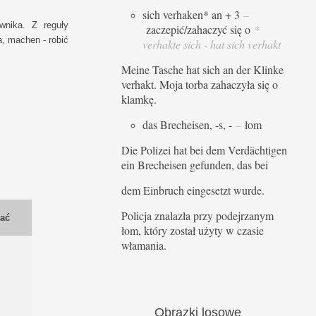
sich verhaken* an + 3
–
wnika. Z reguły
zaczepić/zahaczyć się o
*
a, machen - robić
verhakte sich - hat sich verhakt
Meine Tasche hat sich an der Klinke
verhakt. Moja torba zahaczyła się o
klamkę.
das Brecheisen, -s, -
–
łom
Die Polizei hat bei dem Verdächtigen
ein Brecheisen gefunden, das bei
dem Einbruch eingesetzt wurde.
Policja znalazła przy podejrzanym
wać
łom, który został użyty w czasie
włamania.
Obrazki
losowe