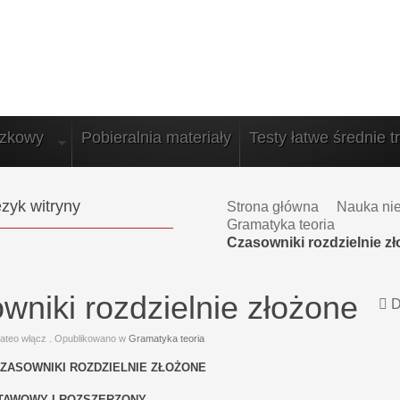
azkowy
Pobieralnia materiały
Testy łatwe średnie t
zyk witryny
Strona główna
Nauka ni
Gramatyka teoria
Czasowniki rozdzielnie z
wniki rozdzielnie złożone
D
ateo włącz
. Opublikowano w
Gramatyka teoria
ZASOWNIKI ROZDZIELNIE ZŁOŻONE
TAWOWY I ROZSZERZONY