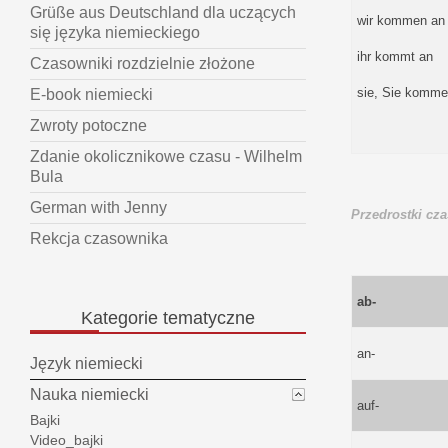
Grüße aus Deutschland dla uczących
wir kommen an
się języka niemieckiego
ihr kommt an
Czasowniki rozdzielnie złożone
sie, Sie komme
E-book niemiecki
Zwroty potoczne
Zdanie okolicznikowe czasu - Wilhelm
Bula
German with Jenny
Przedrostki cz
Rekcja czasownika
ab-
Kategorie
tematyczne
an-
Język niemiecki
Nauka niemiecki
auf-
Bajki
Video_bajki