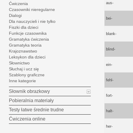
aus-
Ćwiczenia
Czasowniki nieregularne
Dialogi
bei-
Dla nauczycieli i nie tylko
Fiszki dla dzieci
Funkcje czasownika
blank-
Gramatyka ćwiczenia
Gramatyka teoria
blind-
Krajoznawstwo
Leksykon dla dzieci
Słownictwo
ein-
Słuchaj i ucz się
Szablony graficzne
fehl-
Inne kategorie
Słownik obrazkowy
fort-
Pobieralnia materiały
Testy łatwe średnie trudne
halt-
Ćwiczenia online
her-