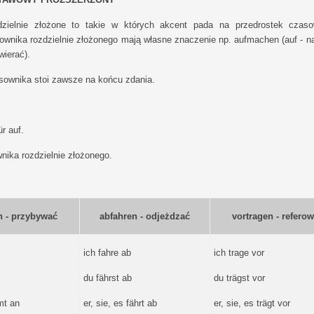
dzielnie złożone to takie w których akcent pada na przedrostek czaso
ownika rozdzielnie złożonego mają własne znaczenie np. aufmachen (auf - n
wierać).
sownika stoi zawsze na końcu zdania.
r auf.
ika rozdzielnie złożonego.
 - przybywać
abfahren - odjeżdzać
vortragen - refero
ich fahre ab
ich trage vor
du fährst ab
du trägst vor
mt an
er, sie, es fährt ab
er, sie, es trägt vor