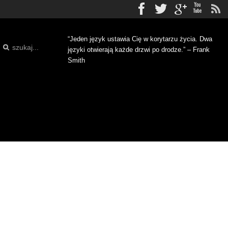
Facebook
Twitter
gplus
Yo
“Jeden język ustawia Cię w korytarzu życia. Dwa
języki otwierają każde drzwi po drodze.” – Frank
Smith