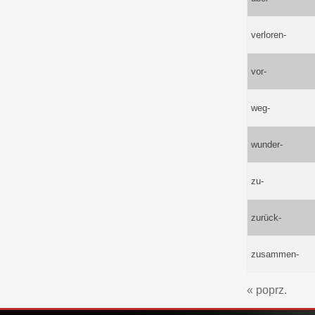
verloren-
vor-
weg-
wunder-
zu-
zurück-
zusammen-
« poprz.