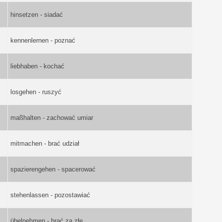
hinsetzen - siadać
kennenlernen - poznać
liebhaben - kochać
losgehen - ruszyć
maßhalten - zachować umiar
mitmachen - brać udział
spazierengehen - spacerować
stehenlassen - pozostawiać
übelnehmen - brać za złe