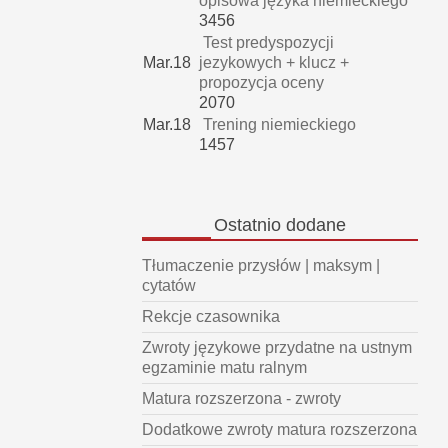
opisowa języka niemieckiego
3456
Test predyspozycji
Mar.18
jezykowych + klucz +
propozycja oceny
2070
Mar.18
Trening niemieckiego
1457
Ostatnio
dodane
Tłumaczenie przysłów | maksym |
cytatów
Rekcje czasownika
Zwroty językowe przydatne na ustnym
egzaminie matu ralnym
Matura rozszerzona - zwroty
Dodatkowe zwroty matura rozszerzona