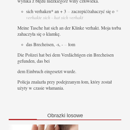
wynika z błędu ludzkiego/z winy człowieka.
sich verhaken* an + 3
–
zaczepić/zahaczyć się o
*
verhakte sich - hat sich verhakt
Meine Tasche hat sich an der Klinke verhakt. Moja torba
zahaczyła się o klamkę.
das Brecheisen, -s, -
–
łom
Die Polizei hat bei dem Verdächtigen ein Brecheisen
gefunden, das bei
dem Einbruch eingesetzt wurde.
Policja znalazła przy podejrzanym łom, który został
użyty w czasie włamania.
Obrazki
losowe