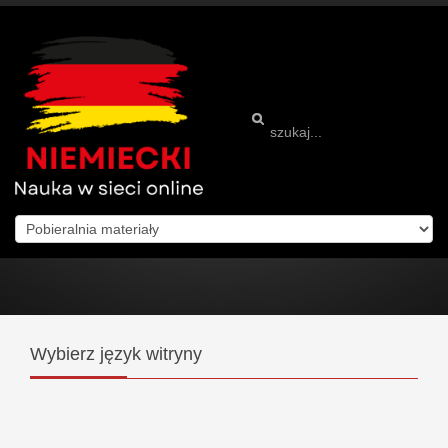
Wybierz
język witryny