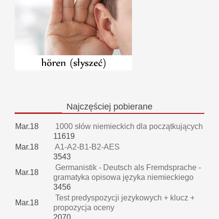
Najczęściej
pobierane
Mar.18
1000 słów niemieckich dla początkujących
11619
Mar.18
A1-A2-B1-B2-AES
3543
Germanistik - Deutsch als Fremdsprache -
Mar.18
gramatyka opisowa języka niemieckiego
3456
Test predyspozycji jezykowych + klucz +
Mar.18
propozycja oceny
2070