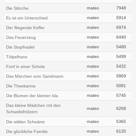
mateo
7948
Die Störche
mateo
5914
Es ist ein Unterschied
mateo
6974
Der fliegende Koffer
mateo
6440
Das Feuerzeug
mateo
5480
Die Stopfnadel
mateo
5499
Tölpelhans
mateo
5432
Fünf in einer Schote
mateo
5869
Das Märchen vom Sandmann
mateo
5081
Die Theekanne
mateo
5745
Die Blumen der kleinen Ida
Das kleine Mädchen mit den
mateo
6268
Schwefelhölzern
mateo
5365
Die wilden Schwäne
mateo
6120
Die glückliche Familie