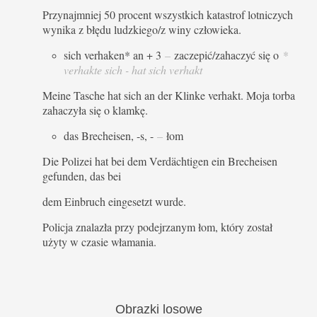
Przynajmniej 50 procent wszystkich katastrof lotniczych
wynika z błędu ludzkiego/z winy człowieka.
sich verhaken* an + 3
–
zaczepić/zahaczyć się o
*
verhakte sich - hat sich verhakt
Meine Tasche hat sich an der Klinke verhakt. Moja torba
zahaczyła się o klamkę.
das Brecheisen, -s, -
–
łom
Die Polizei hat bei dem Verdächtigen ein Brecheisen
gefunden, das bei
dem Einbruch eingesetzt wurde.
Policja znalazła przy podejrzanym łom, który został
użyty w czasie włamania.
Obrazki
losowe