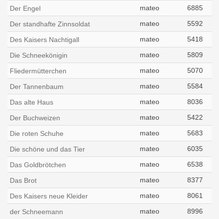
mateo
6885
Der Engel
mateo
5592
Der standhafte Zinnsoldat
mateo
5418
Des Kaisers Nachtigall
mateo
5809
Die Schneekönigin
mateo
5070
Fliedermütterchen
mateo
5584
Der Tannenbaum
mateo
8036
Das alte Haus
mateo
5422
Der Buchweizen
mateo
5683
Die roten Schuhe
mateo
6035
Die schöne und das Tier
mateo
6538
Das Goldbrötchen
mateo
8377
Das Brot
mateo
8061
Des Kaisers neue Kleider
mateo
8996
der Schneemann