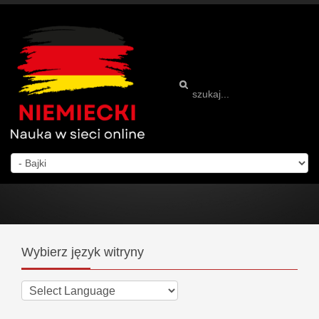
Wybierz
język witryny