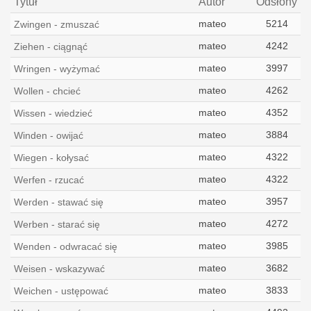
Tytuł
Autor
Odsłony
mateo
5214
Zwingen - zmuszać
mateo
4242
Ziehen - ciągnąć
mateo
3997
Wringen - wyżymać
mateo
4262
Wollen - chcieć
mateo
4352
Wissen - wiedzieć
mateo
3884
Winden - owijać
mateo
4322
Wiegen - kołysać
mateo
4322
Werfen - rzucać
mateo
3957
Werden - stawać się
mateo
4272
Werben - starać się
mateo
3985
Wenden - odwracać się
mateo
3682
Weisen - wskazywać
mateo
3833
Weichen - ustępować