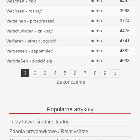
mateo
4492
Waschen - myć
mateo
3998
Wachsen - rosnąć
mateo
3774
Verzeihen - przepraszać
mateo
4476
Verschwinden - zniknąć
mateo
4741
Verlieren - stracić, zgubić
mateo
4382
Vergessen - zapomnieć
mateo
4038
Verdrießen - złościć się
1
2
3
4
5
6
7
8
9
»
Zakończenie
Popularne
artykuły
Testy łatwe, średnie, trudne
Zdania przydawkowe / Relativsätze