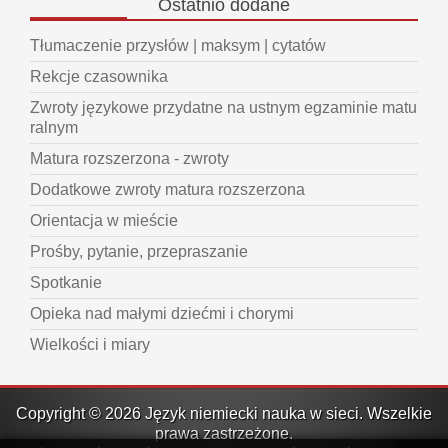
Ostatnio
dodane
Tłumaczenie przysłów | maksym | cytatów
Rekcje czasownika
Zwroty językowe przydatne na ustnym egzaminie matu
ralnym
Matura rozszerzona - zwroty
Dodatkowe zwroty matura rozszerzona
Orientacja w mieście
Prośby, pytanie, przepraszanie
Spotkanie
Opieka nad małymi dziećmi i chorymi
Wielkości i miary
Copyright © 2026 Język niemiecki nauka w sieci. Wszelkie
prawa zastrzeżone.