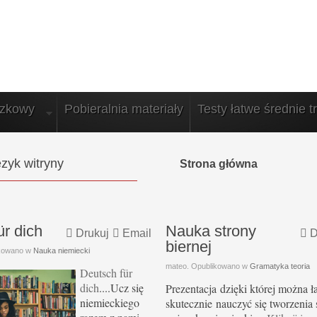
azkowy
Pobieralnia materiały
Testy łatwe średnie t
zyk witryny
Strona główna
ür dich
Nauka strony
Drukuj
Email
D
biernej
ikowano w
Nauka niemiecki
mateo. Opublikowano w
Gramatyka teoria
Deutsch für
dich
....Ucz się
Prezentacja dzięki której można ł
niemieckiego
skutecznie nauczyć się tworzenia 