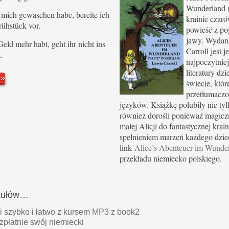
Wunderland (
. ich mich gewaschen habe, bereite ich
krainie czaró
Frühstück vor.
powieść z po
jawy. Wydan
in Geld mehr habt, geht ihr nicht ins
Carroll jest j
.
najpoczytniej
literatury dzi
j
świecie, któr
przetłumaczo
języków. Książkę polubiły nie tylk
również dorośli ponieważ magicz
małej Alicji do fantastycznej krain
spełnieniem marzeń każdego dzie
link
Alice’s Abenteuer im Wunde
przekładu niemiecko polskiego.
ykułów…
i szybko i łatwo z kursem MP3 z book2
zpłatnie swój niemiecki