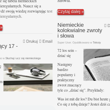
zdrowia.
e się tabela niemieckich
eregularnych. Naucz się a
wdź swoją wiedzę rozwiązując
test
Czytaj dalej
ieregularnych
.
Niemieckie
D
j
kolokwialne zwroty
i słowa
Drukuj
Email
Super User. Opublikowano w
Teksty
ący 17 -
72 los sein –
dziać się
no w
Słuchaj i ucz się niemieckiego
Następny
ę
bardzo
popularny i
praktyczny
ym
zwrot znaczący
tyle co „dziać się”. Przykłady:
Was ist mit dir los? Du bist heute
Co się z tobą dzieje? Jesteś dziś c