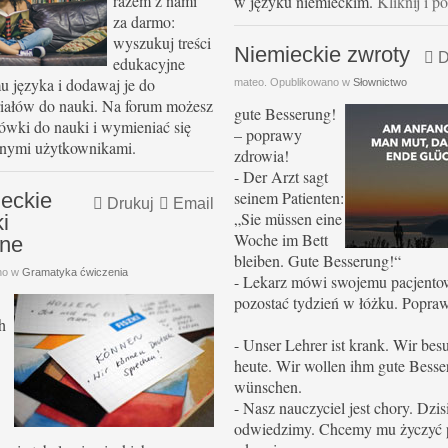
razem z nami
w języku niemieckim.
Kliknij i 
za darmo:
wyszukuj treści
Niemieckie zwroty
D
edukacyjne
 języka i dodawaj je do
mateo. Opublikowano w
Słownictwo
iałów do nauki. Na forum możesz
gute Besserung!
wki do nauki i wymieniać się
– poprawy
nnymi użytkownikami.
zdrowia!
- Der Arzt sagt
seinem Patienten:
ieckie
Drukuj
Email
„Sie müssen eine
i
Woche im Bett
rne
bleiben.
Gute Besserung!“
no w
Gramatyka ćwiczenia
- Lekarz mówi swojemu pacjento
pozostać tydzień w łóżku.
Popraw
h
- Unser Lehrer ist krank. Wir bes
heute. Wir wollen ihm gute Bess
wünschen.
- Nasz nauczyciel jest chory.
Dzis
odwiedzimy. Chcemy mu życzyć