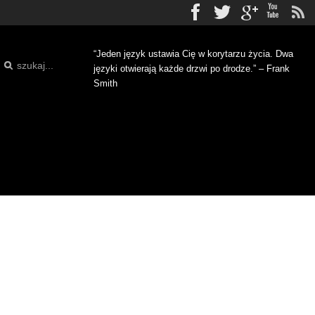
Facebook
Twitter
gplus
Yo
“Jeden język ustawia Cię w korytarzu życia. Dwa
języki otwierają każde drzwi po drodze.” – Frank
Smith