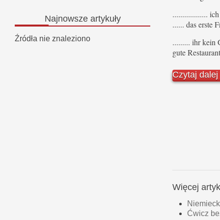
.................
Najnowsze
artykuły
...... das erste 
Źródła nie znaleziono
......... ihr ke
gute Restaurant
Czytaj dale
Więcej art
Niemieck
Ćwicz be