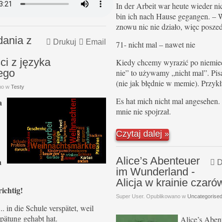
In der Arbeit war heute wieder nic
bin ich nach Hause gegangen. – W
znowu nic nie działo, więc posz
dania z
Drukuj
Email
71- nicht mal – nawet nie
i z języka
Kiedy chcemy wyrazić po niemie
ego
nie” to używamy „nicht mal”. Pis
(nie jak błędnie w memie). Przyk
no w
Testy
Es hat mich nicht mal angesehen.
a
mnie nie spojrzał.
Czytaj dalej
Alice’s Abenteuer
a
D
im Wunderland -
Alicja w krainie czaró
ichtig!
Super User. Opublikowano w
Uncategorise
... in die Schule verspätet, weil
pätung gehabt hat.
Alice’s Aben