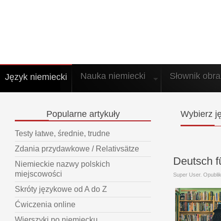
Nauka niemiecki
Słownik obr
Język niemiecki
Popularne
artykuły
Wybierz
ję
Testy łatwe, średnie, trudne
Zdania przydawkowe / Relativsätze
Deutsch f
Niemieckie nazwy polskich
miejscowości
Super User. Opubl
Skróty językowe od A do Z
Ćwiczenia online
Wierszyki po niemiecku