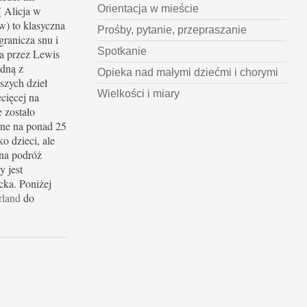
Orientacja w mieście
 Alicja w
w) to klasyczna
Prośby, pytanie, przepraszanie
granicza snu i
Spotkanie
a przez Lewis
edną z
Opieka nad małymi dziećmi i chorymi
szych dzieł
Wielkości i miary
ecięcej na
e zostało
ne na ponad 25
o dzieci, ale
na podróż
y jest
cka. Poniżej
rland
do