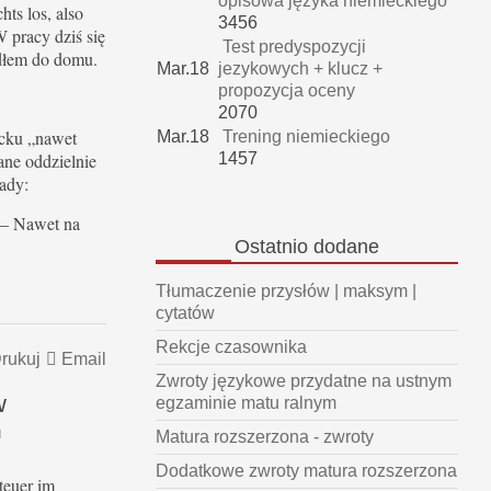
opisowa języka niemieckiego
hts los, also
3456
 pracy dziś się
Test predyspozycji
edłem do domu.
Mar.18
jezykowych + klucz +
propozycja oceny
2070
cku „nawet
Mar.18
Trening niemieckiego
ane oddzielnie
1457
łady:
 – Nawet na
Ostatnio
dodane
Tłumaczenie przysłów | maksym |
cytatów
Rekcje czasownika
rukuj
Email
Zwroty językowe przydatne na ustnym
w
egzaminie matu ralnym
d
Matura rozszerzona - zwroty
Dodatkowe zwroty matura rozszerzona
teuer im