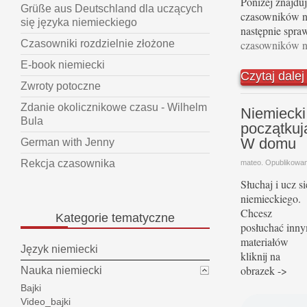
Poniżej znajduj
Grüße aus Deutschland dla uczących
czasowników ni
się języka niemieckiego
następnie spra
czasowników n
Czasowniki rozdzielnie złożone
E-book niemiecki
Czytaj dale
Zwroty potoczne
Zdanie okolicznikowe czasu - Wilhelm
Niemiecki
Bula
początkuj
W domu
German with Jenny
Rekcja czasownika
mateo. Opublikowa
Słuchaj i ucz si
niemieckiego.
Chcesz
Kategorie
tematyczne
posłuchać inn
materiałów
Język niemiecki
kliknij na
obrazek ->
Nauka niemiecki
Bajki
Video_bajki