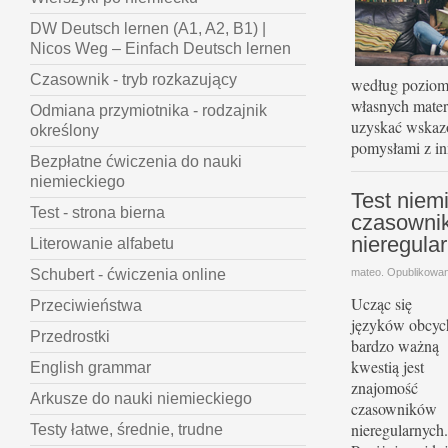
DW Deutsch lernen (A1, A2, B1) |
Nicos Weg – Einfach Deutsch lernen
Czasownik - tryb rozkazujący
według poziomu
własnych mater
Odmiana przymiotnika - rodzajnik
uzyskać wskazó
określony
pomysłami z i
Bezpłatne ćwiczenia do nauki
niemieckiego
Test niem
Test - strona bierna
czasownik
nieregula
Literowanie alfabetu
mateo. Opublikowa
Schubert - ćwiczenia online
Ucząc się
Przeciwieństwa
języków obcyc
Przedrostki
bardzo ważną
kwestią jest
English grammar
znajomość
Arkusze do nauki niemieckiego
czasowników
nieregularnych.
Testy łatwe, średnie, trudne