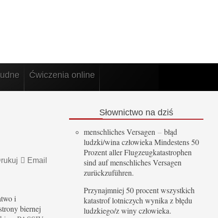
rudne
Ćwiczenia online
Słownictwo
na dziś
menschliches Versagen
–
błąd
ludzki/wina człowieka Mindestens 50
Prozent aller Flugzeugkatastrophen
rukuj
Email
sind auf menschliches Versagen
zurückzuführen.
Przynajmniej 50 procent wszystkich
atwo i
katastrof lotniczych wynika z błędu
strony biernej
ludzkiego/z winy człowieka.