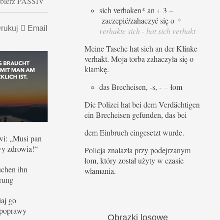
pobierz PASSIV
sich verhaken* an + 3
–
zaczepić/zahaczyć się o
*
rukuj
Email
verhakte sich - hat sich verhakt
Meine Tasche hat sich an der Klinke
verhakt. Moja torba zahaczyła się o
klamkę.
das Brecheisen, -s, -
–
łom
Die Polizei hat bei dem Verdächtigen
ein Brecheisen gefunden, das bei
dem Einbruch eingesetzt wurde.
wi: „Musi pan
y zdrowia!“
Policja znalazła przy podejrzanym
łom, który został użyty w czasie
uchen ihn
włamania.
erung
iaj go
 poprawy
Obrazki
losowe