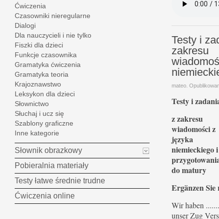
Ćwiczenia
Czasowniki nieregularne
Dialogi
Dla nauczycieli i nie tylko
Testy i za
Fiszki dla dzieci
zakresu
Funkcje czasownika
wiadomośc
Gramatyka ćwiczenia
niemiecki
Gramatyka teoria
Krajoznawstwo
mateo. Opublikowa
Leksykon dla dzieci
Testy i zadani
Słownictwo
Słuchaj i ucz się
z zakresu
Szablony graficzne
wiadomości z
Inne kategorie
języka
niemieckiego i
Słownik obrazkowy
przygotowani
Pobieralnia materiały
do matury
Testy łatwe średnie trudne
Ergänzen Sie r
Ćwiczenia online
Wir haben ......
unser Zug Vers