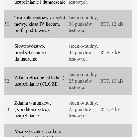
uzupełnianie i tłumaczenie
testowych
Test zaliczeniowy z części
średnio-trudny,
50
mowy, klasa IV liceum,
36 punktów
RTF, 12 kB
profil podstawowy
testowych
Słowotwórstwo,
średnio-trudny,
51
przekształcanie i
45 punktów
RTF, 8 kB
tłumaczenie
testowych
średnio-trudny,
Zdania złożone (składnia),
52
25 punktów
RTF, 13 kB
uzupełnianie (CLOZE)
testowych
Zdania warunkowe
średnio-trudny,
53
(Konditonalsätze),
25 punktów
RTF, 6 kB
uzupełnianie
testowych
Międzylicealny konkurs