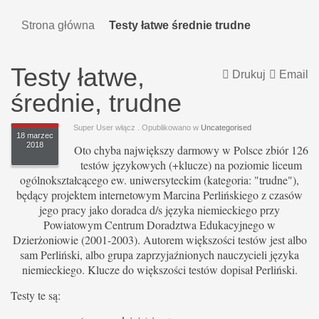
Strona główna
Testy łatwe średnie trudne
Testy łatwe,
Drukuj
Email
średnie, trudne
Super User włącz
. Opublikowano w
Uncategorised
18 marzec
2018
Oto chyba największy darmowy w Polsce zbiór 126
testów językowych (+klucze) na poziomie liceum
ogólnokształcącego ew. uniwersyteckim (kategoria: "trudne"),
będący projektem internetowym Marcina Perlińskiego z czasów
jego pracy jako doradca d/s języka niemieckiego przy
Powiatowym Centrum Doradztwa Edukacyjnego w
Dzierżoniowie (2001-2003). Autorem większości testów jest albo
sam Perliński, albo grupa zaprzyjaźnionych nauczycieli języka
niemieckiego. Klucze do większości testów dopisał Perliński.
Testy te są: