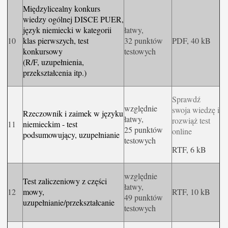
Międzylicealny konkurs
wiedzy ogólnej DISCE PUER,
język niemiecki w kategorii
łatwy,
10
klas pierwszych, test
32 punktów
PDF, 40 kB
konkursowy
testowych
(R/F, uzupełnienia,
przekształcenia itp.)
Sprawdź
względnie
swoja wiedzę i
Rzeczownik i zaimek w języku
łatwy,
rozwiąż test
11
niemieckim - test
25 punktów
online
podsumowujący, uzupełnianie
testowych
RTF, 6 kB
względnie
Test zaliczeniowy z części
łatwy,
12
mowy,
RTF, 10 kB
49 punktów
uzupełnianie/przekształcanie
testowych