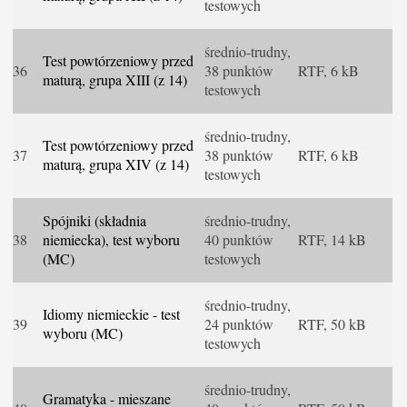
testowych
średnio-trudny,
Test powtórzeniowy przed
36
38 punktów
RTF, 6 kB
maturą, grupa XIII (z 14)
testowych
średnio-trudny,
Test powtórzeniowy przed
37
38 punktów
RTF, 6 kB
maturą, grupa XIV (z 14)
testowych
Spójniki (składnia
średnio-trudny,
38
niemiecka), test wyboru
40 punktów
RTF, 14 kB
(MC)
testowych
średnio-trudny,
Idiomy niemieckie - test
39
24 punktów
RTF, 50 kB
wyboru (MC)
testowych
średnio-trudny,
Gramatyka - mieszane