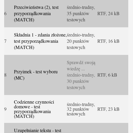
Przeciwieństwa (2), test
średnio-trudny,
6
przyporządkowania
35 punktów
RTF, 24 kB
(MATCH)
testowych
Składnia 1 - zdania złożone,
średnio-trudny,
7
test przyporządkowania
20 punktów
RTF, 16 kB
(MATCH)
testowych
Sprawdź swoją
wiedzę ...
Przyimek - test wyboru
8
średnio-trudny,
RTF, 6 kB
(MC)
30 punktów
testowych
Codzienne czynności
średnio-trudny,
domowe - test
9
32 punktów
RTF, 23 kB
przyporządkowania
testowych
(MATCH)
Uzupełnianie tekstu - test