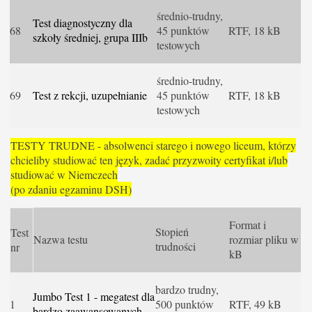
średnio-trudny,
Test diagnostyczny dla
68
45 punktów
RTF, 18 kB
szkoły średniej, grupa IIIb
testowych
średnio-trudny,
69
Test z rekcji, uzupełnianie
45 punktów
RTF, 18 kB
testowych
TESTY TRUDNE - absolwenci starego i nowego liceum, którzy
chcieliby studiować ten język, zadać przyzwoity certyfikat i/lub
studiować w Niemczech
(po zdaniu egzaminu DSH)
Format i
Stopień
Test
Nazwa testu
rozmiar pliku w
trudności
nr
kB
bardzo trudny,
Jumbo Test 1 - megatest dla
1
500 punktów
RTF, 49 kB
bardzo zaawansowanych