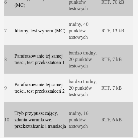
6
punktów
RTF, 70 kB
(MC)
testowych
trudny, 40
7
Idiomy, test wyboru (MC)
punktów
RTF, 13 kB
testowych
bardzo trudny,
Parafrazowanie tej samej
8
20 punktów
RTF, 7 kB
treści, test przekształceń 1
testowych
bardzo trudny,
Parafrazowanie tej samej
9
20 punktów
RTF, 7 kB
treści, test przekształceń 2
testowych
Tryb przypuszczający,
trudny, 16
10
zdania warunkowe,
punktów
RTF, 6 kB
przekształcanie i translacja
testowych