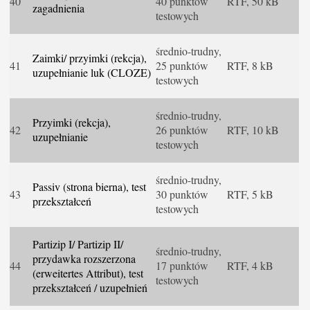
40
40 punktów
RTF, 50 kB
zagadnienia
testowych
średnio-trudny,
Zaimki/ przyimki (rekcja),
41
25 punktów
RTF, 8 kB
uzupełnianie luk (CLOZE)
testowych
średnio-trudny,
Przyimki (rekcja),
42
26 punktów
RTF, 10 kB
uzupełnianie
testowych
średnio-trudny,
Passiv (strona bierna), test
43
30 punktów
RTF, 5 kB
przekształceń
testowych
Partizip I/ Partizip II/
średnio-trudny,
przydawka rozszerzona
44
17 punktów
RTF, 4 kB
(erweitertes Attribut), test
testowych
przekształceń / uzupełnień