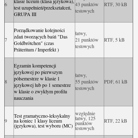
klasie liceum (klasa językowa),
6
43 punktów
RTF, 30 kB
test uzupełnień/przekształceń,
testowych
GRUPA III
Porządkowanie kolejności
łatwy,
zdań tworzących baśń "Das
7
21 punktów
RTF, 5 kB
Goldbrötchen" (czas
testowych
Präteritum / Imperfekt )
Egzamin kompetencji
językowej po pierwszym
łatwy,
półsemestrze w klasie 1
8
55 punktów
PDF, 61 kB
językowej lub po 1 semestrze
testowych
w klasie o zwykłym profilu
nauczania
względnie
Test gramatyczno-leksykalny
łatwy, 125
9
na koniec 1 klasy liceum
RTF, 22 kB
punktów
(językowa), test wyboru (MC)
testowych