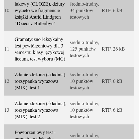
lukowy (CLOZE), dziury
średnio-trudny,
10
wycięto we fragmencie
34 punktów
RTF, 6 kB
książki Astrid Lindgren
testowych
"Dzieci z Bullerbyn"
Gramatyczno-leksykalny
średnio-trudny,
test powtórzeniowy dla 3
11
125 punktów
RTF, 26 kB
semestru klasy językowej
testowych
liceum, test wyboru (MC)
Zdanie złożone (składnia),
średnio-trudny,
12
rozsypanka wyrazowa
10 punktów
RTF, 6 kB
(MIX), test 1
testowych
Zdanie złożone (składnia),
średnio-trudny,
13
rozsypanka wyrazowa
10 punktów
RTF, 6 kB
(MIX), test 2
testowych
Powtórzeniowy test -
średnio-trudny,
gramatyka i leksyka,