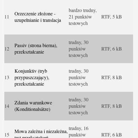
bardzo trudny,
Orzeczenie złożone -
11
21 punktów
RTF, 5 kB
uzupełnianie i translacja
testowych
trudny, 30
Passiv (strona bierna),
12
punktów
RTF, 6 kB
przekształcanie
testowych
Konjunktiv (tryb
trudny, 30
13
przypuszczający),
punktów
RTF, 8 kB
przekształcanie
testowych
trudny, 30
Zdania warunkowe
14
punktów
RTF, 8 kB
(Konditionalsätze)
testowych
trudny, 16
Mowa zależna i niezależna,
15
punktów
RTF, 6 kB
test przekształceń