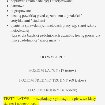
poprawne (mam nadzieję) i autoryzowane
darmowe
pogrupowane
idealną powtórką przed egzaminem dojrzałości /
certyfikatami / studiami
oparte na sprawdzonych metodach pracy wg. starej szkoły
metodycznej
(lepsze dla bardziej uzdolnionych uczniów, trochę gorsze dla
mniej uzdolnionej "szarej masy")
DO WYBORU:
POZIOM ŁATWY
(17 testów)
POZIOM ŚREDNIO-TRUDNY
(69 testów)
POZIOM TRUDNY
(40 testów)
TESTY ŁATWE - początkujący / gimnazjum / pierwsze klasy
starego i nowego liceum