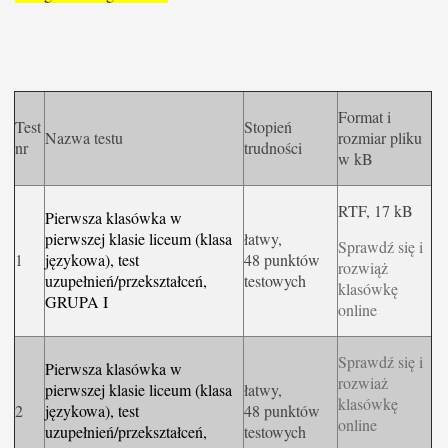
Format i
Test
Stopień
Nazwa testu
rozmiar pliku
nr
trudności
w kB
RTF, 17 kB
Pierwsza klasówka w
pierwszej klasie liceum (klasa
łatwy,
Sprawdź się i
1
językowa), test
48 punktów
rozwiąż
uzupełnień/przekształceń,
testowych
klasówkę
GRUPA I
online
Sprawdź się i
Pierwsza klasówka w
rozwiaż
pierwszej klasie liceum (klasa
łatwy,
klasówkę
2
językowa), test
48 punktów
online
uzupełnień/przekształceń,
testowych