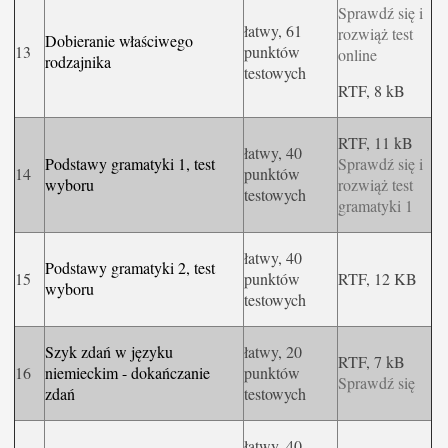
Sprawdź się i
łatwy, 61
rozwiąż test
Dobieranie właściwego
13
punktów
online
rodzajnika
testowych
RTF, 8 kB
RTF, 11 kB
łatwy, 40
Podstawy gramatyki 1, test
Sprawdź się i
14
punktów
wyboru
rozwiąż test
testowych
gramatyki 1
łatwy, 40
Podstawy gramatyki 2, test
15
punktów
RTF, 12 KB
wyboru
testowych
Szyk zdań w języku
łatwy, 20
RTF, 7 kB
16
niemieckim - dokańczanie
punktów
Sprawdź się
zdań
testowych
łatwy, 40