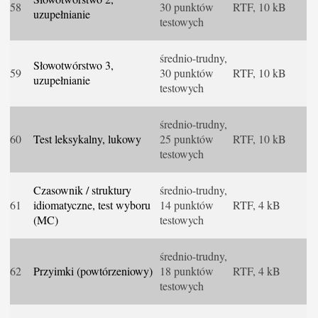
58
30 punktów
RTF, 10 kB
uzupełnianie
testowych
średnio-trudny,
Słowotwórstwo 3,
59
30 punktów
RTF, 10 kB
uzupełnianie
testowych
średnio-trudny,
60
Test leksykalny, lukowy
25 punktów
RTF, 10 kB
testowych
Czasownik / struktury
średnio-trudny,
61
idiomatyczne, test wyboru
14 punktów
RTF, 4 kB
(MC)
testowych
średnio-trudny,
62
Przyimki (powtórzeniowy)
18 punktów
RTF, 4 kB
testowych