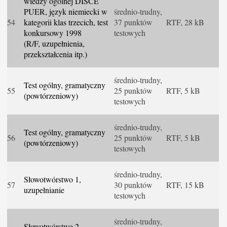
wiedzy ogólnej DISCE
PUER, język niemiecki w
średnio-trudny,
54
kategorii klas trzecich, test
37 punktów
RTF, 28 kB
konkursowy 1998
testowych
(R/F, uzupełnienia,
przekształcenia itp.)
średnio-trudny,
Test ogólny, gramatyczny
55
25 punktów
RTF, 5 kB
(powtórzeniowy)
testowych
średnio-trudny,
Test ogólny, gramatyczny
56
25 punktów
RTF, 5 kB
(powtórzeniowy)
testowych
średnio-trudny,
Słowotwórstwo 1,
57
30 punktów
RTF, 15 kB
uzupełnianie
testowych
średnio-trudny,
Słowotwórstwo 2,