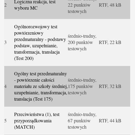
Logiczna reakcja, test
2
22 punktów
RTF, 48 kB
wyboru MC
testowych
Ogólnorozwojowy test
powtórzeniowy
średnio-trudny,
przedmaturalny - podstawy
3
200 punktów
RTF, 22 kB
podstaw, uzupełnianie,
testowych
transformacja, translacja
(Test 200)
Ogólny test przedmaturalny
- powtórzenie całości
średnio-trudny,
4
materiału ze szkoły średniej,
175 punktów
RTF, 32 kB
uzupełnianie, transformacja,
testowych
translacja (Test 175)
Przeciwieństwa (1), test
średnio-trudny,
5
przyporządkowania
67 punktów
RTF, 44 kB
(MATCH)
testowych