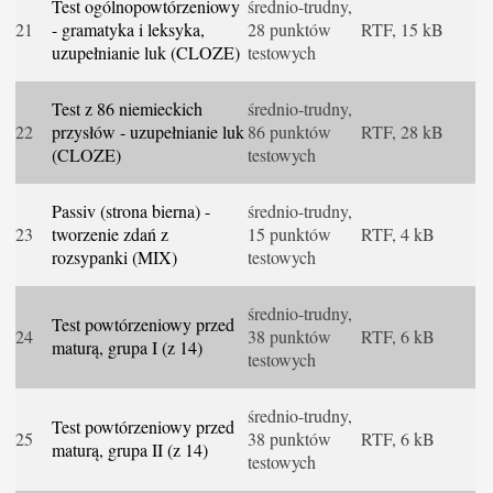
Test ogólnopowtórzeniowy
średnio-trudny,
21
- gramatyka i leksyka,
28 punktów
RTF, 15 kB
uzupełnianie luk (CLOZE)
testowych
Test z 86 niemieckich
średnio-trudny,
22
przysłów - uzupełnianie luk
86 punktów
RTF, 28 kB
(CLOZE)
testowych
Passiv (strona bierna) -
średnio-trudny,
23
tworzenie zdań z
15 punktów
RTF, 4 kB
rozsypanki (MIX)
testowych
średnio-trudny,
Test powtórzeniowy przed
24
38 punktów
RTF, 6 kB
maturą, grupa I (z 14)
testowych
średnio-trudny,
Test powtórzeniowy przed
25
38 punktów
RTF, 6 kB
maturą, grupa II (z 14)
testowych