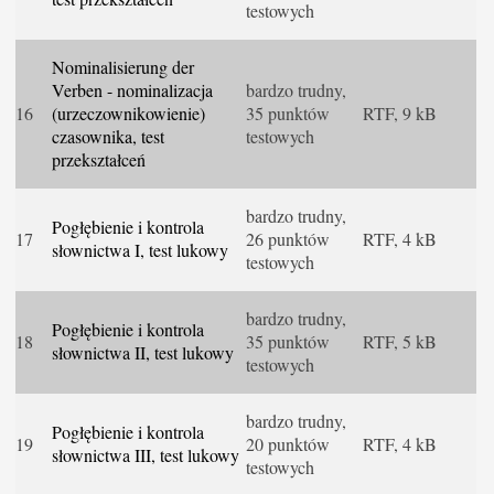
testowych
Nominalisierung der
Verben - nominalizacja
bardzo trudny,
16
(urzeczownikowienie)
35 punktów
RTF, 9 kB
czasownika, test
testowych
przekształceń
bardzo trudny,
Pogłębienie i kontrola
17
26 punktów
RTF, 4 kB
słownictwa I, test lukowy
testowych
bardzo trudny,
Pogłębienie i kontrola
18
35 punktów
RTF, 5 kB
słownictwa II, test lukowy
testowych
bardzo trudny,
Pogłębienie i kontrola
19
20 punktów
RTF, 4 kB
słownictwa III, test lukowy
testowych