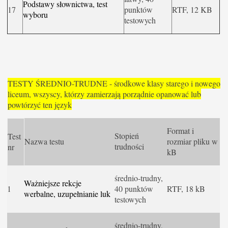
Podstawy słownictwa, test
17
punktów
RTF, 12 KB
wyboru
testowych
TESTY ŚREDNIO-TRUDNE - środkowe klasy starego i nowego
liceum, wszyscy, którzy zamierzają porządnie opanować lub
powtórzyć ten język
Format i
Stopień
Test
Nazwa testu
rozmiar pliku w
trudności
nr
kB
średnio-trudny,
Ważniejsze rekcje
1
40 punktów
RTF, 18 kB
werbalne, uzupełnianie luk
testowych
średnio-trudny,