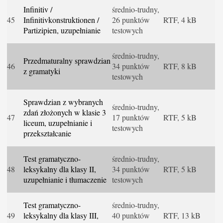
Infinitiv /
średnio-trudny,
45
Infinitivkonstruktionen /
26 punktów
RTF, 4 kB
Partizipien, uzupełnianie
testowych
średnio-trudny,
Przedmaturalny sprawdzian
46
34 punktów
RTF, 8 kB
z gramatyki
testowych
Sprawdzian z wybranych
średnio-trudny,
zdań złożonych w klasie 3
47
17 punktów
RTF, 5 kB
liceum, uzupełnianie i
testowych
przekształcanie
Test gramatyczno-
średnio-trudny,
48
leksykalny dla klasy II,
34 punktów
RTF, 5 kB
uzupełnianie i tłumaczenie
testowych
Test gramatyczno-
średnio-trudny,
49
leksykalny dla klasy III,
40 punktów
RTF, 13 kB