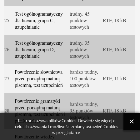
Test ogólnogramatyczny
trudny, 45
25
dla liceum, grupa C,
punktów
RTF, 18 kB
uzupełnianie
testowych
Test ogólnogramatyczny
trudny, 35
26
dla liceum, grupa D,
punktów
RTF, 16 kB
uzupełnianie
testowych
Powtórzenie słownictwa
bardzo trudny,
27
przed porządną maturą
100 punktów
RTF, 11 kB
pisemną, test uzupełnień
testowych
Powtórzenie gramatyki
bardzo trudny,
przed porządną maturą
28
95 punktów
RTF, 18 kB
pisemną, test uzupełnień i
testowych
przekształceń
Ta strona używa plików Cookies. Dowiedz się więcej o
celu ich używania i możliwości zmiany ustawień Cookies
w przeglądarce.
Powtórzenie wiedzy