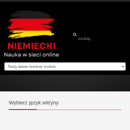
Wybierz
język witryny