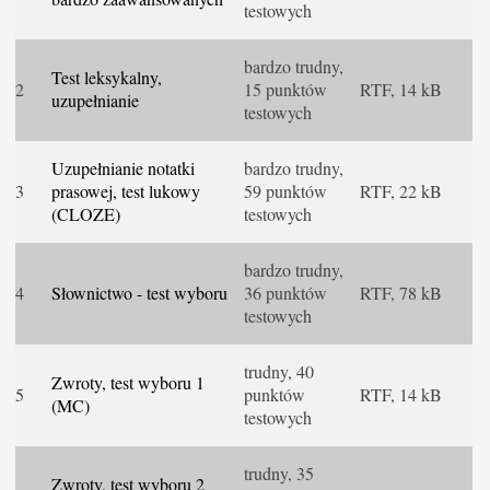
testowych
bardzo trudny,
Test leksykalny,
2
15 punktów
RTF, 14 kB
uzupełnianie
testowych
Uzupełnianie notatki
bardzo trudny,
3
prasowej, test lukowy
59 punktów
RTF, 22 kB
(CLOZE)
testowych
bardzo trudny,
4
Słownictwo - test wyboru
36 punktów
RTF, 78 kB
testowych
trudny, 40
Zwroty, test wyboru 1
5
punktów
RTF, 14 kB
(MC)
testowych
trudny, 35
Zwroty, test wyboru 2