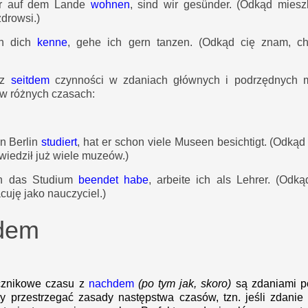
r auf dem Lande
wohnen
, sind wir gesünder.
(Odkąd miesz
drowsi.)
ch dich
kenne
, gehe ich gern tanzen.
(Odkąd cię znam, ch
 z
seitdem
czynności w zdaniach głównych i podrzędnych 
w różnych czasach:
in Berlin
studiert
, hat er schon viele Museen besichtigt.
(Odkąd 
zwiedził już wiele muzeów.)
ch das Studium
beendet habe
, arbeite ich als Lehrer.
(Odką
acuję jako nauczyciel.)
dem
cznikowe czasu z
nachdem
(po tym jak, skoro)
są zdaniami p
ży przestrzegać zasady następstwa czasów, tzn. jeśli zdani