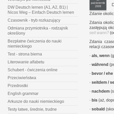
październik
D
2009
DW Deutsch lernen (A1, A2, B1) |
Nicos Weg – Einfach Deutsch lernen
Zdanie okoli
Czasownik - tryb rozkazujący
Zdania okoli
zastępują ok
Odmiana przymiotnika - rodzajnik
seit wann?
(o
określony
Bezpłatne ćwiczenia do nauki
Zdania czas
niemieckiego
relacji czas
Test - strona bierna
·
als, wenn
(g
Literowanie alfabetu
·
während
(p
Schubert - ćwiczenia online
·
bevor / ehe
Przeciwieństwa
·
seitdem / s
Przedrostki
·
nachdem
(
English grammar
·
bis
(aż, dop
Arkusze do nauki niemieckiego
·
sobald
(sko
Testy łatwe, średnie, trudne