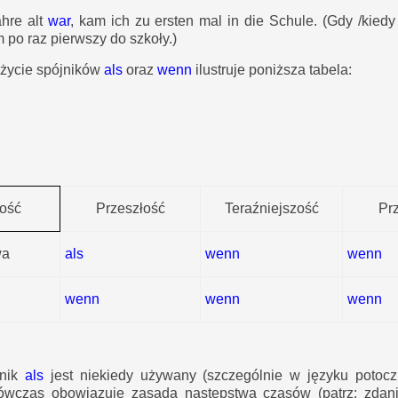
ahre alt
war
, kam ich zu ersten mal in die Schule.
(Gdy /kiedy
 po raz pierwszy do szkoły.)
życie spójników
als
oraz
wenn
ilustruje poniższa tabela:
ość
Przeszłość
Teraźniejszość
Pr
wa
als
wenn
wenn
wenn
wenn
wenn
jnik
als
jest niekiedy używany (szczególnie w języku potoc
ówczas obowiązuje zasada następstwa czasów (patrz: zdan