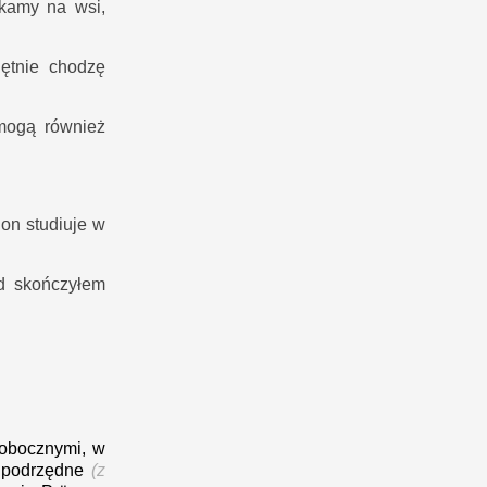
kamy na wsi,
ętnie chodzę
mogą również
on studiuje w
d skończyłem
obocznymi, w
e podrzędne
(z