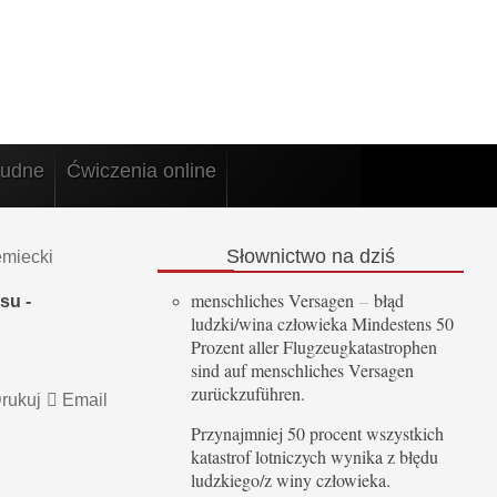
rudne
Ćwiczenia online
Słownictwo
na dziś
emiecki
menschliches Versagen
–
błąd
su -
ludzki/wina człowieka Mindestens 50
Prozent aller Flugzeugkatastrophen
sind auf menschliches Versagen
zurückzuführen.
rukuj
Email
Przynajmniej 50 procent wszystkich
katastrof lotniczych wynika z błędu
ludzkiego/z winy człowieka.