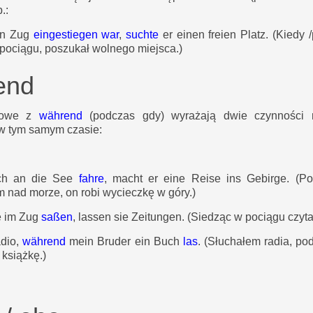
p.:
en Zug
eingestiegen war
,
suchte
er einen freien Platz.
(Kiedy 
 pociągu, poszukał wolnego miejsca.)
end
sowe z
während
(podczas gdy) wyrażają dwie czynności 
w tym samym czasie:
ch an die See
fahre
, macht er eine Reise ins Gebirge.
(Po
 nad morze, on robi wycieczkę w góry.)
e im Zug
saßen
, lassen sie Zeitungen.
(Siedząc w pociągu czytal
adio,
während
mein Bruder ein Buch
las
.
(Słuchałem radia, po
 książkę.)