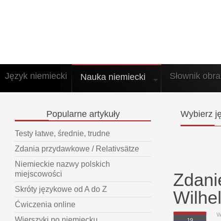
Język niemiecki
Słownik obr
Nauka niemiecki
Popularne
artykuły
Wybierz
ję
Testy łatwe, średnie, trudne
Zdania przydawkowe / Relativsätze
Niemieckie nazwy polskich
Zdani
miejscowości
Skróty językowe od A do Z
Wilhe
Ćwiczenia online
W
Wierszyki po niemiecku
19