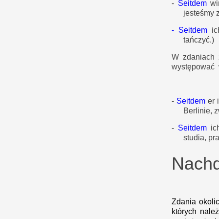
-
Seitdem
wi
jesteśmy z
-
Seitdem
i
tańczyć.)
W zdaniach
występować 
-
Seitdem
er 
Berlinie, 
-
Seitdem
i
studia, pr
Nach
Zdania okoli
których nale