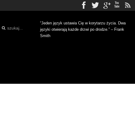
Facebook
Twitter
gplus
Yo
“Jeden język ustawia Cię w korytarzu życia. Dwa
języki otwierają każde drzwi po drodze.” – Frank
Smith