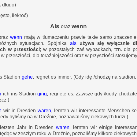
k długo)
zęsto, ilekroć)
Als
wenn
oraz
oraz
wenn
mają w tłumaczeniu prawie takie samo znaczenie
óżnych sytuacjach. Spójnika
als
używa się wyłącznie d
ch w przeszłości
; w pozostałych zaś wypadkach, tzn. dla p
 w przeszłości, dla teraźniejszości oraz w przyszłości stosujem
ns Stadion
gehe
, regnet es immer.
(Gdy idę /chodzę na stadion
n
ich ins Stadion
ging
, regnete es.
Zawsze gdy /kiedy chodziłe
zcz.)
n
wir in Dresden
waren
, lernten wir interessante Menschen k
iedy byliśmy na w Dreźnie, poznawaliśmy ciekawych ludzi.)
 letzten Jahr in Dresden
waren
, lernten wir einige interess
Będąc w zeszłym roku w Dreźnie, poznaliśmy kilkoro ciekawych 