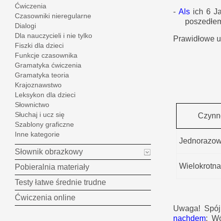
Ćwiczenia
-
Als
ich 6 J
Czasowniki nieregularne
poszedłem
Dialogi
Dla nauczycieli i nie tylko
Prawidłowe u
Fiszki dla dzieci
Funkcje czasownika
Gramatyka ćwiczenia
Gramatyka teoria
Krajoznawstwo
Leksykon dla dzieci
Słownictwo
Słuchaj i ucz się
Czynn
Szablony graficzne
Inne kategorie
Jednorazo
Słownik obrazkowy
Wielokrotna
Pobieralnia materiały
Testy łatwe średnie trudne
Ćwiczenia online
Uwaga! Spó
nachdem
; W