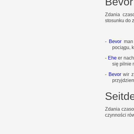
Bevor
Zdania czas
stosunku do 
-
Bevor
man
pociągu, k
-
Ehe
er nach
się pilnie
-
Bevor
wir 
przyjdzie
Seitde
Zdania czas
czynności ró