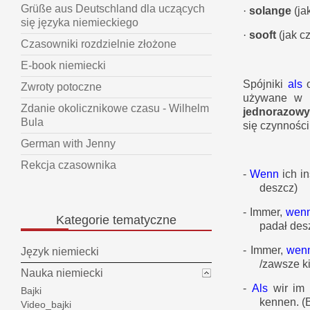
Grüße aus Deutschland dla uczących
·
solange
(ja
się języka niemieckiego
·
sooft
(jak c
Czasowniki rozdzielnie złożone
E-book niemiecki
Spójniki
als
Zwroty potoczne
używane w r
Zdanie okolicznikowe czasu - Wilhelm
jednorazowy
Bula
się czynności
German with Jenny
Rekcja czasownika
-
Wenn
ich i
deszcz)
-
Immer,
wen
Kategorie
tematyczne
padał des
-
Immer,
wen
Język niemiecki
/zawsze k
Nauka niemiecki
-
Als
wir im
Bajki
kennen.
(
Video_bajki