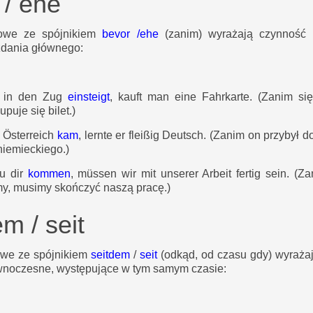
 / ehe
owe ze spójnikiem
bevor /ehe
(zanim) wyrażają czynność 
zdania głównego:
 in den Zug
einsteigt
, kauft man eine Fahrkarte.
(Zanim si
upuje się bilet.)
 Österreich
kam
, lernte er fleißig Deutsch.
(Zanim on przybył do 
 niemieckiego.)
zu dir
kommen
, müssen wir mit unserer Arbeit fertig sein.
(Za
my, musimy skończyć naszą pracę.)
m / seit
owe ze spójnikiem
seitdem
/
seit
(odkąd, od czasu gdy) wyraża
wnoczesne, występujące w tym samym czasie: