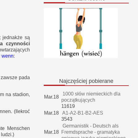
; jednakże są
la czynności
owtarzających
y
wenn
:
, zawsze pada
Najczęściej
pobierane
1000 słów niemieckich dla
m na stadion,
Mar.18
początkujących
11619
ennen.
(Ilekroć
Mar.18
A1-A2-B1-B2-AES
3543
Germanistik - Deutsch als
ante Menschen
Mar.18
Fremdsprache - gramatyka
ludzi.)