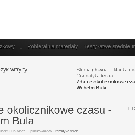
azkowy
Pobieralnia materiały
Testy łatwe średnie t
zyk witryny
Strona główna
Nauka ni
Gramatyka teoria
Zdanie okolicznikowe cza
Wilhelm Bula
e okolicznikowe czasu -
D
lm Bula
ilhelm Bula włącz
. Opublikowano w
Gramatyka teoria