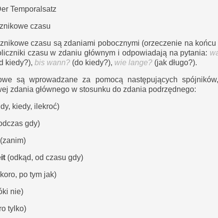
er Temporalsatz
cznikowe czasu
cznikowe czasu są zdaniami pobocznymi (orzeczenie na końcu z
oliczniki czasu w zdaniu głównym i odpowiadają na pytania:
w
d kiedy?),
bis wann?
(do kiedy?),
wie lange?
(jak długo?).
owe są wprowadzane za pomocą następujących spójników,
owej zdania głównego w stosunku do zdania podrzędnego:
dy, kiedy, ilekroć)
odczas gdy)
(zanim)
eit
(odkąd, od czasu gdy)
skoro, po tym jak)
óki nie)
ro tylko)