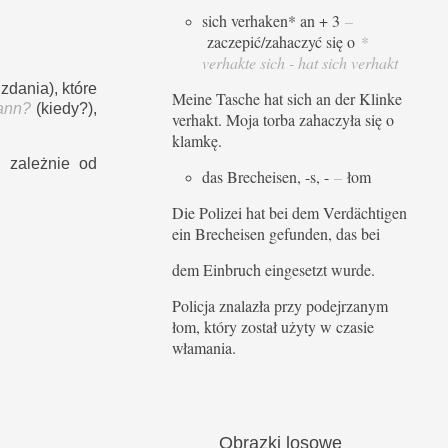
sich verhaken* an + 3
–
zaczepić/zahaczyć się o
*
verhakte sich - hat sich verhakt
dania), które
Meine Tasche hat sich an der Klinke
ann?
(kiedy?),
verhakt. Moja torba zahaczyła się o
klamkę.
 zależnie od
das Brecheisen, -s, -
–
łom
Die Polizei hat bei dem Verdächtigen
ein Brecheisen gefunden, das bei
dem Einbruch eingesetzt wurde.
Policja znalazła przy podejrzanym
łom, który został użyty w czasie
włamania.
Obrazki
losowe