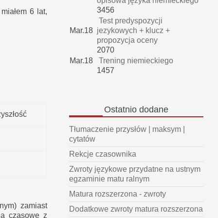
opisowa języka niemieckiego
3456
 miałem 6 lat,
Test predyspozycji
Mar.18
jezykowych + klucz +
propozycja oceny
2070
Mar.18
Trening niemieckiego
1457
Ostatnio
dodane
zyszłość
Tłumaczenie przysłów | maksym |
cytatów
Rekcje czasownika
Zwroty językowe przydatne na ustnym
egzaminie matu ralnym
Matura rozszerzona - zwroty
znym) zamiast
Dodatkowe zwroty matura rozszerzona
ia czasowe z