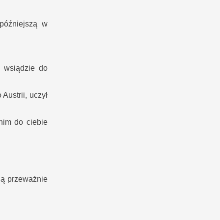
późniejszą w
ę wsiądzie do
Austrii, uczył
nim do ciebie
ją przeważnie