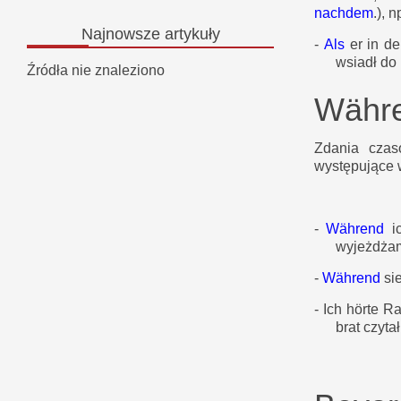
nachdem
.), n
Najnowsze
artykuły
-
Als
er in d
wsiadł do
Źródła nie znaleziono
Währ
Zdania cza
występujące 
-
Während
i
wyjeżdżam
-
Während
si
-
Ich hörte R
brat czytał