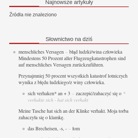
Najnowsze
artykuły
Źródła nie znaleziono
Słownictwo
na dziś
menschliches Versagen
–
błąd ludzki/wina człowieka
Mindestens 50 Prozent aller Flugzeugkatastrophen sind
auf menschliches Versagen zurückzuführen.
Przynajmniej 50 procent wszystkich katastrof lotniczych
wynika z błędu ludzkiego/z winy człowieka.
sich verhaken* an + 3
–
zaczepić/zahaczyć się o
*
verhakte sich - hat sich verhakt
Meine Tasche hat sich an der Klinke verhakt. Moja torba
zahaczyła się o klamkę.
das Brecheisen, -s, -
–
łom