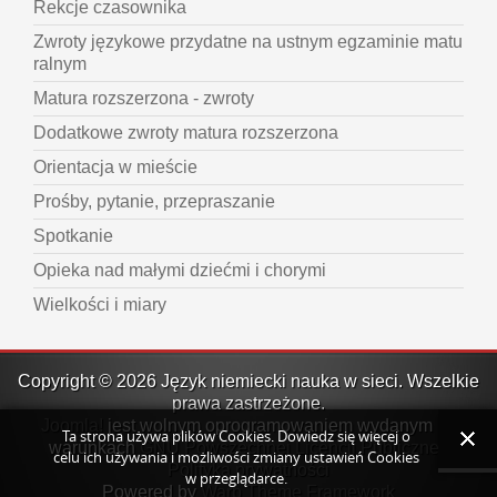
Rekcje czasownika
Zwroty językowe przydatne na ustnym egzaminie matu
ralnym
Matura rozszerzona - zwroty
Dodatkowe zwroty matura rozszerzona
Orientacja w mieście
Prośby, pytanie, przepraszanie
Spotkanie
Opieka nad małymi dziećmi i chorymi
Wielkości i miary
Copyright © 2026 Język niemiecki nauka w sieci. Wszelkie
prawa zastrzeżone.
Joomla!
jest wolnym oprogramowaniem wydanym na
Ta strona używa plików Cookies. Dowiedz się więcej o
warunkach
GNU Powszechnej Licencji Publicznej.
celu ich używania i możliwości zmiany ustawień Cookies
Polityka prywatności
w przeglądarce.
Powered by
Warp Theme Framework