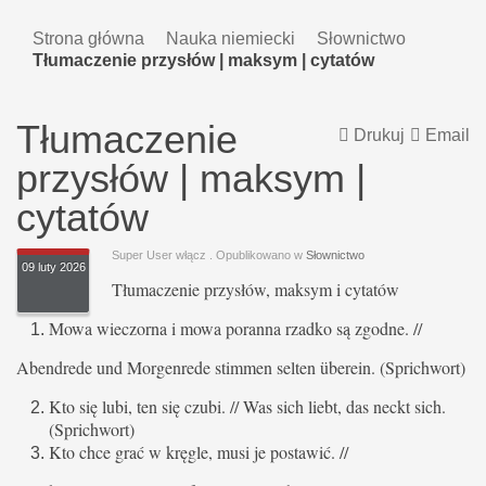
Strona główna
Nauka niemiecki
Słownictwo
Tłumaczenie przysłów | maksym | cytatów
Tłumaczenie
Drukuj
Email
przysłów | maksym |
cytatów
Super User włącz
. Opublikowano w
Słownictwo
09 luty 2026
Tłumaczenie przysłów, maksym i cytatów
Mowa wieczorna i mowa poranna rzadko są zgodne. //
Abendrede und Morgenrede stimmen selten überein. (Sprichwort)
Kto się lubi, ten się czubi. // Was sich liebt, das neckt sich.
(Sprichwort)
Kto chce grać w kręgle, musi je postawić. //