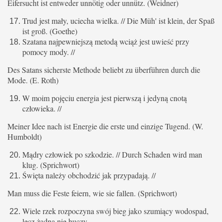
Eifersucht ist entweder unnötig oder unnütz. (Weidner)
Trud jest mały, uciecha wielka. // Die Müh' ist klein, der Spaß
ist groß. (Goethe)
Szatana najpewniejszą metodą wciąż jest uwieść przy
pomocy mody. //
Des Satans sicherste Methode beliebt zu überführen durch die
Mode. (E. Roth)
W moim pojęciu energia jest pierwszą i jedyną cnotą
człowieka. //
Meiner Idee nach ist Energie die erste und einzige Tugend. (W.
Humboldt)
Mądry człowiek po szkodzie. // Durch Schaden wird man
klug. (Sprichwort)
Święta należy obchodzić jak przypadają. //
Man muss die Feste feiern, wie sie fallen. (Sprichwort)
Wiele rzek rozpoczyna swój bieg jako szumiący wodospad,
lecz żadna nie huczy