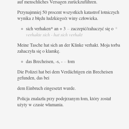
auf menschliches Versagen zurückzuführen.
Przynajmniej 50 procent wszystkich katastrof lotniczych
wynika z błędu ludzkiego/z winy człowieka.
sich verhaken* an + 3
–
zaczepić/zahaczyć się o
*
verhakte sich - hat sich verhakt
Meine Tasche hat sich an der Klinke verhakt. Moja torba
zahaczyła się o klamkę.
das Brecheisen, -s, -
–
łom
Die Polizei hat bei dem Verdächtigen ein Brecheisen
gefunden, das bei
dem Einbruch eingesetzt wurde.
Policja znalazła przy podejrzanym łom, który został
użyty w czasie włamania.