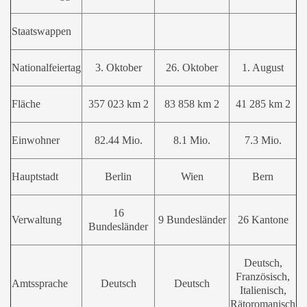
Staatswappen
Nationalfeiertag
3. Oktober
26. Oktober
1. August
Fläche
357 023 km 2
83 858 km 2
41 285 km 2
Einwohner
82.44 Mio.
8.1 Mio.
7.3 Mio.
Hauptstadt
Berlin
Wien
Bern
16
Verwaltung
9 Bundesländer
26 Kantone
Bundesländer
Deutsch,
Französisch,
Amtssprache
Deutsch
Deutsch
Italienisch,
Rätoromanisch