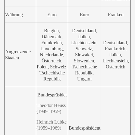
Währung
Euro
Euro
Franken
Belgien,
Deutschland,
Dänemark,
Italien,
Frankreich,
Liechtenstein,
Deutschland,
Luxemburg,
Schweiz,
Frankreich,
Angrenzende
Niederlande,
Slowakei,
Italien,
Staaten
Österreich,
Slowenien,
Liechtenstein,
Polen, Schweiz,
Tschechische
Österreich
Tschechische
Republik,
Republik
Ungarn
Bundespräsidet
Theodor Heuss
(1949–1959)
Heinrich Lübke
(1959–1969)
Bundespräsident