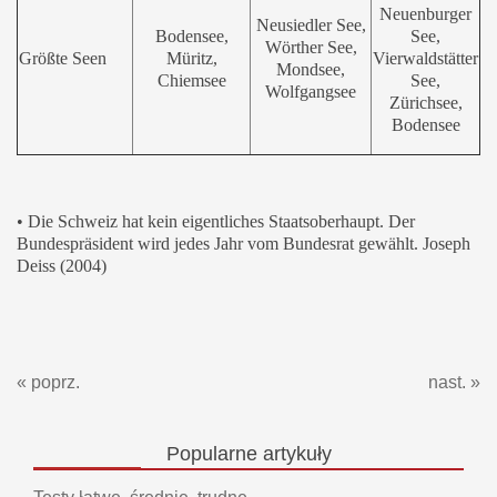
Neuenburger
Neusiedler See,
Bodensee,
See,
Wörther See,
Größte Seen
Müritz,
Vierwaldstätter
Mondsee,
Chiemsee
See,
Wolfgangsee
Zürichsee,
Bodensee
• Die Schweiz hat kein eigentliches Staatsoberhaupt. Der
Bundespräsident wird jedes Jahr vom Bundesrat gewählt. Joseph
Deiss (2004)
« poprz.
nast. »
Popularne
artykuły