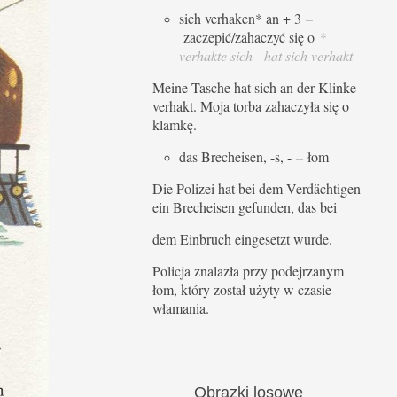
sich verhaken* an + 3
–
zaczepić/zahaczyć się o
*
verhakte sich - hat sich verhakt
Meine Tasche hat sich an der Klinke
verhakt. Moja torba zahaczyła się o
klamkę.
das Brecheisen, -s, -
–
łom
Die Polizei hat bei dem Verdächtigen
ein Brecheisen gefunden, das bei
dem Einbruch eingesetzt wurde.
Policja znalazła przy podejrzanym
łom, który został użyty w czasie
włamania.
Obrazki
losowe