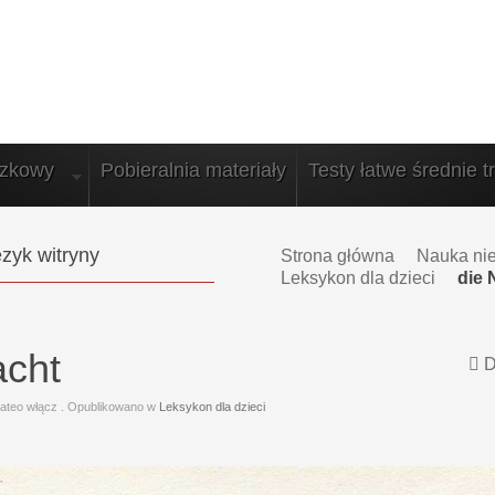
azkowy
Pobieralnia materiały
Testy łatwe średnie t
zyk witryny
Strona główna
Nauka ni
Leksykon dla dzieci
die 
acht
D
ateo włącz
. Opublikowano w
Leksykon dla dzieci