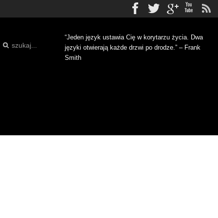
Facebook
Twitter
gplus
Yo
“Jeden język ustawia Cię w korytarzu życia. Dwa
języki otwierają każde drzwi po drodze.” – Frank
Smith