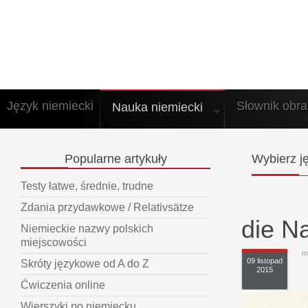
Język niemiecki
Słownik obr
Nauka niemiecki
Popularne
artykuły
Wybierz
ję
Testy łatwe, średnie, trudne
Zdania przydawkowe / Relativsätze
die N
Niemieckie nazwy polskich
miejscowości
m
09 listopad
Skróty językowe od A do Z
2015
Ćwiczenia online
Wierszyki po niemiecku