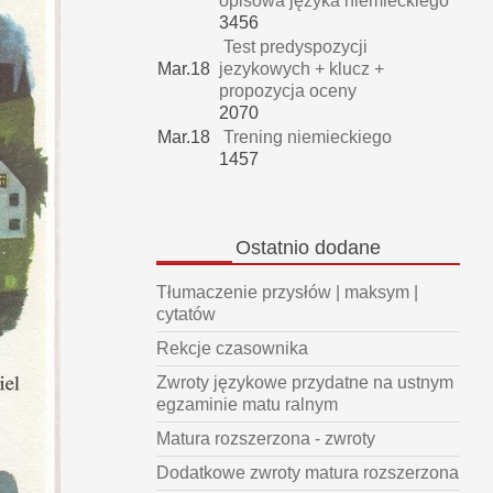
opisowa języka niemieckiego
3456
Test predyspozycji
Mar.18
jezykowych + klucz +
propozycja oceny
2070
Mar.18
Trening niemieckiego
1457
Ostatnio
dodane
Tłumaczenie przysłów | maksym |
cytatów
Rekcje czasownika
Zwroty językowe przydatne na ustnym
egzaminie matu ralnym
Matura rozszerzona - zwroty
Dodatkowe zwroty matura rozszerzona