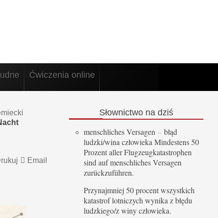
rudne
Ćwiczenia online
Słownictwo
na dziś
emiecki
Nacht
menschliches Versagen
–
błąd
ludzki/wina człowieka Mindestens 50
Prozent aller Flugzeugkatastrophen
rukuj
Email
sind auf menschliches Versagen
zurückzuführen.
Przynajmniej 50 procent wszystkich
katastrof lotniczych wynika z błędu
ludzkiego/z winy człowieka.