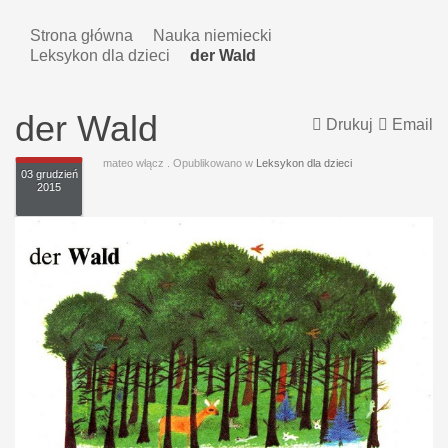
Strona główna
Nauka niemiecki
Leksykon dla dzieci
der Wald
der Wald
Drukuj
Email
mateo włącz
. Opublikowano w
Leksykon dla dzieci
03 grudzień
2015