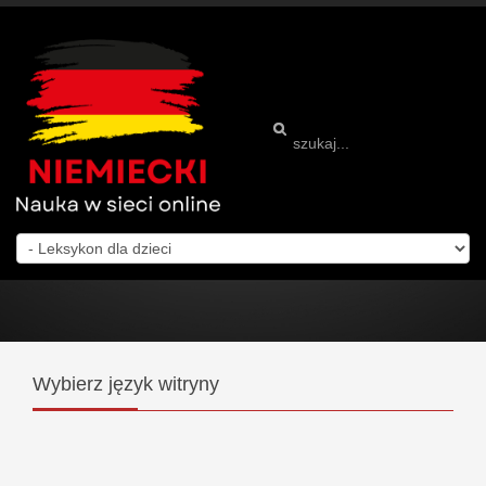
Wybierz
język witryny