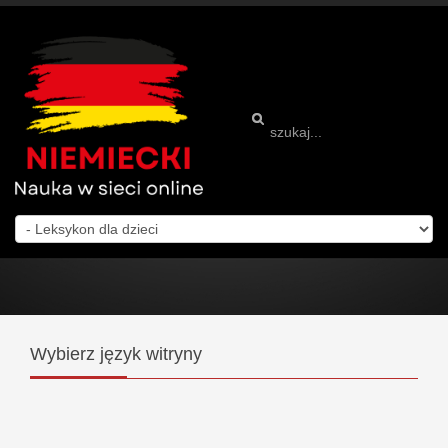
Wybierz
język witryny