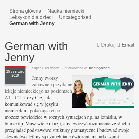
Strona główna
Nauka niemiecki
Leksykon dla dzieci
Uncategorised
German with Jenny
German with
Drukuj
Email
Jenny
Super User włącz
. Opublikowano w
Uncategorised
25 czerwiec
2019
Jenny tworzy
zabawne i przydatne
lekcje niemieckiego na poziomach
A1 - C2
. Uczy Cię, jak
komunikować się w języku
niemieckim, pokazując ci co
możesz powiedzieć w różnych sytuacjach np. na lotnisku, w
biurze itp. Masz wiele okazji, aby ćwiczyć rozumienie ze słuchu,
przeglądać podstawowe struktury gramatyczne i budować swoje
słownictwo. Filmy są uzupełniane ćwiczeniami, arkuszami