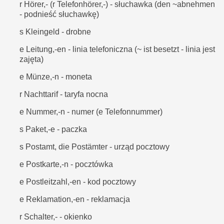
r Hörer,- (r Telefonhörer,-) - słuchawka (den ~abnehmen
- podnieść słuchawkę)
s Kleingeld - drobne
e Leitung,-en - linia telefoniczna (~ ist besetzt - linia jest
zajęta)
e Münze,-n - moneta
r Nachttarif - taryfa nocna
e Nummer,-n - numer (e Telefonnummer)
s Paket,-e - paczka
s Postamt, die Postämter - urząd pocztowy
e Postkarte,-n - pocztówka
e Postleitzahl,-en - kod pocztowy
e Reklamation,-en - reklamacja
r Schalter,- - okienko