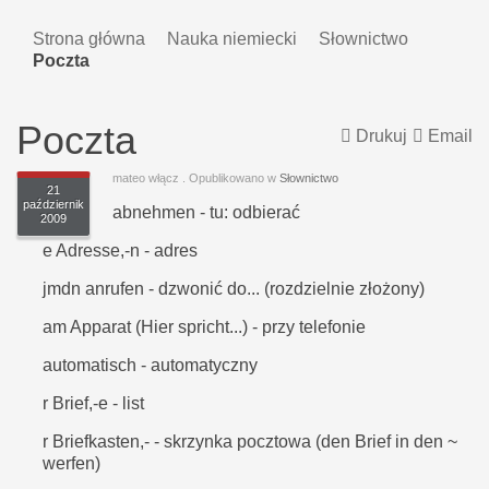
Strona główna
Nauka niemiecki
Słownictwo
Poczta
Poczta
Drukuj
Email
mateo włącz
. Opublikowano w
Słownictwo
21
październik
abnehmen - tu: odbierać
2009
e Adresse,-n - adres
jmdn anrufen - dzwonić do... (rozdzielnie złożony)
am Apparat (Hier spricht...) - przy telefonie
automatisch - automatyczny
r Brief,-e - list
r Briefkasten,- - skrzynka pocztowa (den Brief in den ~
werfen)