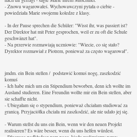
- Znowu wagarowałeś. Wychowawczyni pytała o ciebie -
powiedziała Marie swojemu koledze z klasy.
- In der Pause sprechen die Schüler: "Wisst ihr, was passiert ist?
Der Direktor hat mit Peter gesprochen, weil er zu oft die Schule
geschwänzt hat".
- Na przerwie rozmawiają uczniowie: "Wiecie, co się stało?
Dyrektor rozmawiał z Piotrem, ponieważ za często wagarował".
jmdm. ein Bein stellen / podstawić komuś nogę, zaszkodzić
komuś
- Ich habe mich um ein Stipendium beworben, denn ich wollte im
Ausland studieren. Eine Freundin wollte mir ein Bein stellen, aber
sie schaffte nicht.
- Ubiegałam się o stypendium, ponieważ chciałam studiować za
granicą. Przyjaciółka chciała mi zaszkodzić, ale nie udało jej się.
- Warum stellst du uns ein Bein, wenn wir den neuen Projekt
realisieren?
Es wäre besser, wenn du uns helfen würdest.
- Dlaczego podkładasz nam nogę, kiedy realizujemy nowy