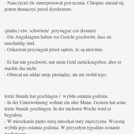
- Nauczyciel źle zinterpretował gest ucznia.
Chłopiec musiał się
potem tłumaczyć przed dyrektorem.
(jmdm.) etw. schwören/ przysięgać coś (komuś)
- Die Angeklagten haben vor Gericht geschwört, dass sie
unschuldig sind.
- Oskarżeni przysięgali przed sądem, że są niewinni.
- Er hat mir geschwört, mir mein Geld zurückzugeben, aber er
machte das nicht.
- Obiecał mi oddać moje pieniądze, ale nie zrobił tego.
letzte Stunde hat geschlagen / wybiła ostatnia godzina
- In der Unterwohnung wohnte ein alter Mann. Gestern hat seine
letzte Stunde geschlagen. In der nächsten Woche wird er
begraben.
- W mieszkaniu piętro niżej mieszkał stary mężczyzna. Wczoraj
wybiła jego ostatnia godzina.
W przyszłym tygodniu zostanie
pochowany.