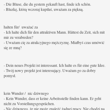
- Die Bluse, die du gestern gekauft hast, finde ich schön.
- Bluzkę, którą wczoraj kupiłaś, uważam za piękną.
halten für/ uważać za
- Ich halte dich für den attraktiven Mann.
Hättest du Zeit, sich mit
mir zu verabreden?
- Uważam cię za atrakcyjnego mężczyznę. Miałbyś czas umówić
się ze mną?
-
Dein neues Projekt ist interessant. Ich halte es für eine gute Idee.
- Twój nowy projekt jest interesujący. Uważam go za dobry
pomysł.
kein Wunder / nic dziwnego
- Kein Wunder, dass er keine Arbeitsstelle finden kann.
Er geht
nicht zu Vorstellungsgesprächen.
- Nic dziwnego, że nie może znaleźć żadnej pracy. Nie chodzi na