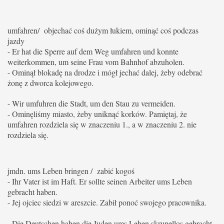
umfahren/ objechać coś dużym łukiem, ominąć coś podczas
jazdy
- Er hat die Sperre auf dem Weg umfahren und konnte
weiterkommen, um seine Frau vom Bahnhof abzuholen.
- Ominął blokadę na drodze i mógł jechać dalej, żeby odebrać
żonę z dworca kolejowego.
- Wir umfuhren die Stadt, um den Stau zu vermeiden.
- Ominęliśmy miasto, żeby uniknąć korków.
Pamiętaj, że
umfahren rozdziela się w znaczeniu 1., a w znaczeniu 2. nie
rozdziela się.
jmdn. ums Leben bringen / zabić kogoś
- Ihr Vater ist im Haft. Er sollte seinen Arbeiter ums Leben
gebracht haben.
- Jej ojciec siedzi w areszcie. Zabił ponoć swojego pracownika.
- Die Deutschen haben die Juden ums Leben skrupellos gebracht.