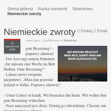
Strona główna
Nauka niemiecki
Słownictwo
Niemieckie zwroty
Niemieckie zwroty
Drukuj
Email
mateo włącz
. Opublikowano w
Słownictwo
26
październik
gute Besserung! –
2009
poprawy zdrowia!
- Der Arzt sagt seinem Patienten:
„Sie müssen eine Woche im Bett
bleiben.
Gute Besserung!“
- Lekarz mówi swojemu
pacjentowi: „Musi pan pozostać
tydzień w łóżku.
Poprawy zdrowia!“
- Unser Lehrer ist krank. Wir besuchen ihn heute. Wir wollen ihm
gute Besserung wünschen.
- Nasz nauczyciel jest chory.
Dzisiaj go odwiedzimy. Chcemy mu
życzyć poprawy zdrowia.