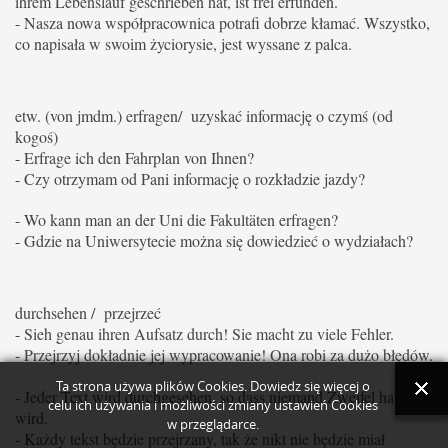
ihrem Lebenslauf geschrieben hat, ist frei erfunden.
- Nasza nowa współpracownica potrafi dobrze kłamać. Wszystko,
co napisała w swoim życiorysie, jest wyssane z palca.
etw. (von jmdm.) erfragen/ uzyskać informację o czymś (od
kogoś)
- Erfrage ich den Fahrplan von Ihnen?
- Czy otrzymam od Pani informację o rozkładzie jazdy?
- Wo kann man an der Uni die Fakultäten erfragen?
- Gdzie na Uniwersytecie można się dowiedzieć o wydziałach?
durchsehen / przejrzeć
- Sieh genau ihren Aufsatz durch! Sie macht zu viele Fehler.
- Przejrzyj dokładnie jej wypracowanie! Ona robi za dużo błędów.
Ta strona używa plików Cookies. Dowiedz się więcej o
- Jeder Text wird durchgesehen, so dass niemand Zweifel haben
celu ich używania i możliwości zmiany ustawień Cookies
wird.
w przeglądarce.
- Każdy tekst będzie przejrzany, tak że nikt nie będzie miał