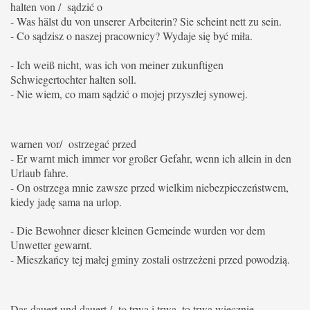
halten von / sądzić o
- Was hälst du von unserer Arbeiterin?
Sie scheint nett zu sein.
- Co sądzisz o naszej pracownicy?
Wydaje się być miła.
- Ich weiß nicht, was ich von meiner zukunftigen
Schwiegertochter halten soll.
- Nie wiem, co mam sądzić o mojej przyszłej synowej.
warnen vor/ ostrzegać przed
- Er warnt mich immer vor großer Gefahr, wenn ich allein in den
Urlaub fahre.
- On ostrzega mnie zawsze przed wielkim niebezpieczeństwem,
kiedy jadę sama na urlop.
- Die Bewohner dieser kleinen Gemeinde wurden vor dem
Unwetter gewarnt.
- Mieszkańcy tej małej gminy zostali ostrzeżeni przed powodzią.
Das dauert und dauert / to trwa i trwa, to trwa wiecznie