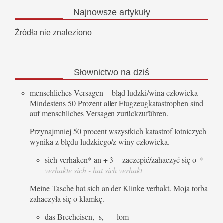
Najnowsze
artykuły
Źródła nie znaleziono
Słownictwo
na dziś
menschliches Versagen
–
błąd ludzki/wina człowieka
Mindestens 50 Prozent aller Flugzeugkatastrophen sind
auf menschliches Versagen zurückzuführen.
Przynajmniej 50 procent wszystkich katastrof lotniczych
wynika z błędu ludzkiego/z winy człowieka.
sich verhaken* an + 3
–
zaczepić/zahaczyć się o
*
verhakte sich - hat sich verhakt
Meine Tasche hat sich an der Klinke verhakt. Moja torba
zahaczyła się o klamkę.
das Brecheisen, -s, -
–
łom