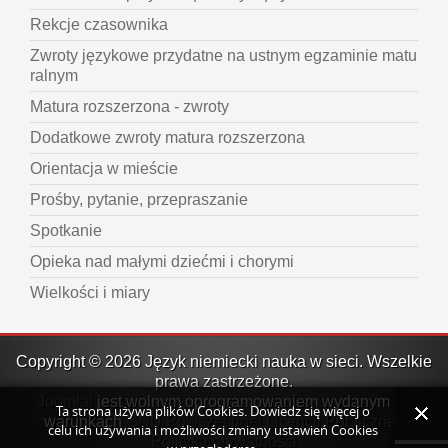
Rekcje czasownika
Zwroty językowe przydatne na ustnym egzaminie matu
ralnym
Matura rozszerzona - zwroty
Dodatkowe zwroty matura rozszerzona
Orientacja w mieście
Prośby, pytanie, przepraszanie
Spotkanie
Opieka nad małymi dziećmi i chorymi
Wielkości i miary
Copyright © 2026 Język niemiecki nauka w sieci. Wszelkie
prawa zastrzeżone.
Joomla!
jest wolnym oprogramowaniem wydanym na
Ta strona używa plików Cookies. Dowiedz się więcej o
warunkach
GNU Powszechnej Licencji Publicznej.
celu ich używania i możliwości zmiany ustawień Cookies
Polityka prywatności