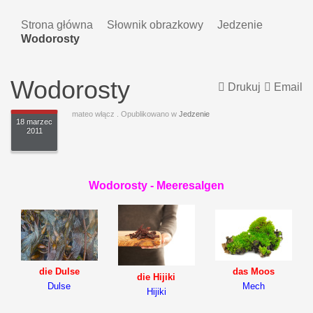
Strona główna
Słownik obrazkowy
Jedzenie
Wodorosty
Wodorosty
Drukuj
Email
mateo włącz
. Opublikowano w
Jedzenie
18 marzec
2011
Wodorosty - Meeresalgen
die Dulse
das Moos
die Hijiki
Dulse
Mech
Hijiki