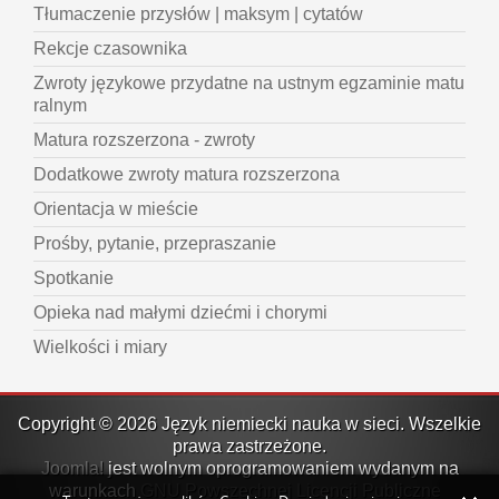
Tłumaczenie przysłów | maksym | cytatów
Rekcje czasownika
Zwroty językowe przydatne na ustnym egzaminie matu
ralnym
Matura rozszerzona - zwroty
Dodatkowe zwroty matura rozszerzona
Orientacja w mieście
Prośby, pytanie, przepraszanie
Spotkanie
Opieka nad małymi dziećmi i chorymi
Wielkości i miary
Copyright © 2026 Język niemiecki nauka w sieci. Wszelkie
prawa zastrzeżone.
Joomla!
jest wolnym oprogramowaniem wydanym na
warunkach
GNU Powszechnej Licencji Publicznej.