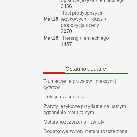
opisowa języka niemieckiego
3456
Test predyspozycji
Mar.18
jezykowych + klucz +
propozycja oceny
2070
Mar.18
Trening niemieckiego
1457
Ostatnio
dodane
Tłumaczenie przysłów | maksym |
cytatów
Rekcje czasownika
Zwroty językowe przydatne na ustnym
egzaminie matu ralnym
Matura rozszerzona - zwroty
Dodatkowe zwroty matura rozszerzona