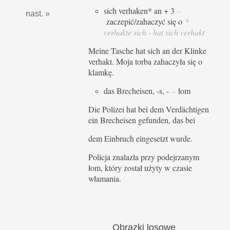
sich verhaken* an + 3
–
nast. »
zaczepić/zahaczyć się o
*
verhakte sich - hat sich verhakt
Meine Tasche hat sich an der Klinke
verhakt. Moja torba zahaczyła się o
klamkę.
das Brecheisen, -s, -
–
łom
Die Polizei hat bei dem Verdächtigen
ein Brecheisen gefunden, das bei
dem Einbruch eingesetzt wurde.
Policja znalazła przy podejrzanym
łom, który został użyty w czasie
włamania.
Obrazki
losowe