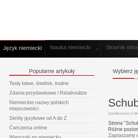
Nauka niemiecki
Słownik obr
Język niemiecki
Popularne
artykuły
Wybierz
ję
Testy łatwe, średnie, trudne
Zdania przydawkowe / Relativsätze
Schub
Niemieckie nazwy polskich
miejscowości
Opublikowano w
Un
Skróty językowe od A do Z
Strona "Schu
Ćwiczenia online
Różne pozio
Zapraszamy d
Wierszyki po niemiecku