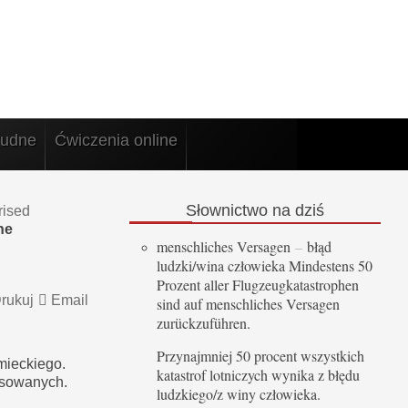
rudne
Ćwiczenia online
Słownictwo
na dziś
rised
ne
menschliches Versagen
–
błąd
ludzki/wina człowieka Mindestens 50
Prozent aller Flugzeugkatastrophen
rukuj
Email
sind auf menschliches Versagen
zurückzuführen.
Przynajmniej 50 procent wszystkich
mieckiego.
katastrof lotniczych wynika z błędu
sowanych.
ludzkiego/z winy człowieka.