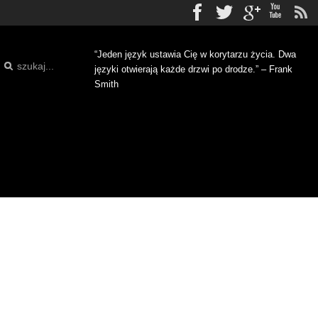
Facebook
Twitter
gplus
Yo
“Jeden język ustawia Cię w korytarzu życia. Dwa
języki otwierają każde drzwi po drodze.” – Frank
Smith