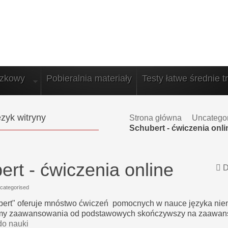
azkowy
Pobieralnia materiały
Testy łatwe średnie t
zyk witryny
Strona główna
Uncatego
Schubert - ćwiczenia onli
ert - ćwiczenia online
D
categorised
bert" oferuje mnóstwo ćwiczeń pomocnych w nauce języka nie
my zaawansowania od podstawowych skończywszy na zaawan
o nauki