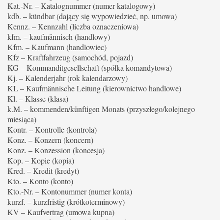
Kat.-Nr. – Katalognummer (numer katalogowy)
kdb. – kündbar (dający się wypowiedzieć, np. umowa)
Kennz. – Kennzahl (liczba oznaczeniowa)
kfm. – kaufmännisch (handlowy)
Kfm. – Kaufmann (handlowiec)
Kfz – Kraftfahrzeug (samochód, pojazd)
KG – Kommanditgesellschaft (spółka komandytowa)
Kj. – Kalenderjahr (rok kalendarzowy)
KL – Kaufmännische Leitung (kierownictwo handlowe)
Kl. – Klasse (klasa)
k.M. – kommenden/künftigen Monats (przyszłego/kolejnego
miesiąca)
Kontr. – Kontrolle (kontrola)
Konz. – Konzern (koncern)
Konz. – Konzession (koncesja)
Kop. – Kopie (kopia)
Kred. – Kredit (kredyt)
Kto. – Konto (konto)
Kto.-Nr. – Kontonummer (numer konta)
kurzf. – kurzfristig (krótkoterminowy)
KV – Kaufvertrag (umowa kupna)