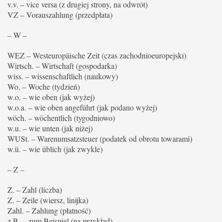
v.v. – vice versa (z drugiej strony, na odwrót)
VZ – Vorauszahlung (przedpłata)
– W –
WEZ – Westeuropäische Zeit (czas zachodnioeuropejski)
Wirtsch. – Wirtschaft (gospodarka)
wiss. – wissenschaftlich (naukowy)
Wo. – Woche (tydzień)
w.o. – wie oben (jak wyżej)
w.o.a. – wie oben angeführt (jak podano wyżej)
wöch. – wöchentlich (tygodniowo)
w.u. – wie unten (jak niżej)
WUSt. – Warenumsatzsteuer (podatek od obrotu towarami)
w.ü. – wie üblich (jak zwykle)
– Z –
Z. – Zahl (liczba)
Z. – Zeile (wiersz, linijka)
Zahl. – Zahlung (płatność)
z.B. – zum Beispiel (na przykład)