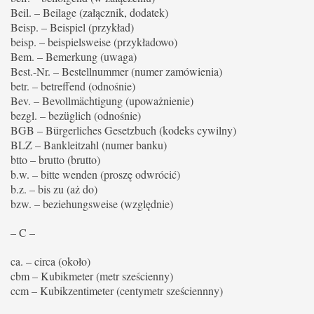
Beil. – Beilage (załącznik, dodatek)
Beisp. – Beispiel (przykład)
beisp. – beispielsweise (przykładowo)
Bem. – Bemerkung (uwaga)
Best.-Nr. – Bestellnummer (numer zamówienia)
betr. – betreffend (odnośnie)
Bev. – Bevollmächtigung (upoważnienie)
bezgl. – bezüglich (odnośnie)
BGB – Bürgerliches Gesetzbuch (kodeks cywilny)
BLZ – Bankleitzahl (numer banku)
btto – brutto (brutto)
b.w. – bitte wenden (proszę odwrócić)
b.z. – bis zu (aż do)
bzw. – beziehungsweise (względnie)
– C –
ca. – circa (około)
cbm – Kubikmeter (metr sześcienny)
ccm – Kubikzentimeter (centymetr sześciennny)