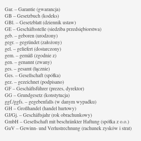
Gar. – Garantie (gwarancja)
GB – Gesetzbuch (kodeks)
GBl. – Gesetzblatt (dziennik ustaw)
GE – Geschäftsstelle (siedziba przedsiębiorstwa)
geb. – geboren (urodzony)
gegr. – gegründet (założony)
gel. – geliefert (dostarczony)
gem. – gemäß (zgodnie z)
gen. – genannt (zwany)
ges. – gesamt (łącznie)
Ges. – Gesellschaft (spółka)
gez. – gezeichnet (podpisano)
GF – Geschäftsführer (prezes, dyrektor)
GG – Grundgesetz (konstytucja)
ggf./ggfs. – gegebenfalls (w danym wypadku)
GH – Großhandel (handel hurtowy)
GJ/Gj. – Geschäftsjahr (rok obrachunkowy)
GmbH – Gesellschaft mit beschränkter Haftung (spółka z o.o.)
GuV – Gewinn- und Verlustrechnung (rachunek zysków i strat)