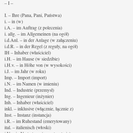
– I –
I. – Ihre (Pana, Pani, Państwa)
i. – in (w)
i.A. – im Auftrag (z polecenia)
i. allg. – im Allgemeinen (na ogół)
i.d.Anl. – in der Anlage (w załączeniu)
i.d.R. – in der Regel (z reguły, na ogół)
IH – Inhaber (właściciel)
i.H. – im Hause (w siedzibie)
i.H.v. – in Höhe von (w wysokości)
i.J. – im Jahr (w roku)
Imp. – Import (import)
i.N. – im Namen (w imieniu)
Ind. – Industrie (przemysł)
Ing. – Ingenieur (inżynier)
Inh. – Inhaber (właściciel)
inkl. – inklusive (włącznie, łącznie z)
Inst. – Instanz (instancja)
i.R. – im Ruhestand (emerytowany)
ital. – italienisch (włoski)