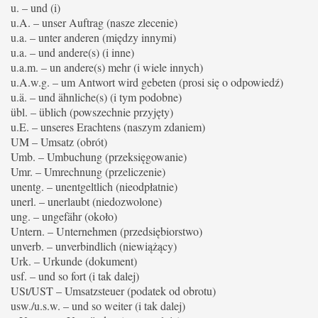
u. – und (i)
u.A. – unser Auftrag (nasze zlecenie)
u.a. – unter anderen (między innymi)
u.a. – und andere(s) (i inne)
u.a.m. – un andere(s) mehr (i wiele innych)
u.A.w.g. – um Antwort wird gebeten (prosi się o odpowiedź)
u.ä. – und ähnliche(s) (i tym podobne)
übl. – üblich (powszechnie przyjęty)
u.E. – unseres Erachtens (naszym zdaniem)
UM – Umsatz (obrót)
Umb. – Umbuchung (przeksięgowanie)
Umr. – Umrechnung (przeliczenie)
unentg. – unentgeltlich (nieodpłatnie)
unerl. – unerlaubt (niedozwolone)
ung. – ungefähr (około)
Untern. – Unternehmen (przedsiębiorstwo)
unverb. – unverbindlich (niewiążący)
Urk. – Urkunde (dokument)
usf. – und so fort (i tak dalej)
USt/UST – Umsatzsteuer (podatek od obrotu)
usw./u.s.w. – und so weiter (i tak dalej)