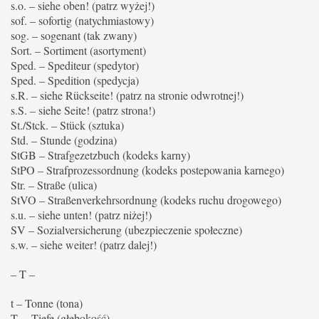
s.o. – siehe oben! (patrz wyżej!)
sof. – sofortig (natychmiastowy)
sog. – sogenant (tak zwany)
Sort. – Sortiment (asortyment)
Sped. – Spediteur (spedytor)
Sped. – Spedition (spedycja)
s.R. – siehe Rückseite! (patrz na stronie odwrotnej!)
s.S. – siehe Seite! (patrz strona!)
St./Stck. – Stück (sztuka)
Std. – Stunde (godzina)
StGB – Strafgezetzbuch (kodeks karny)
StPO – Strafprozessordnung (kodeks postepowania karnego)
Str. – Straße (ulica)
StVO – Straßenverkehrsordnung (kodeks ruchu drogowego)
s.u. – siehe unten! (patrz niżej!)
SV – Sozialversicherung (ubezpieczenie społeczne)
s.w. – siehe weiter! (patrz dalej!)
– T –
t – Tonne (tona)
T. – Tiefe (głębokość)