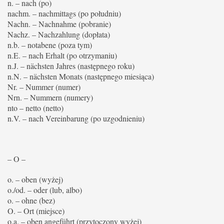
n. – nach (po)
nachm. – nachmittags (po południu)
Nachn. – Nachnahme (pobranie)
Nachz. – Nachzahlung (dopłata)
n.b. – notabene (poza tym)
n.E. – nach Erhalt (po otrzymaniu)
n.J. – nächsten Jahres (następnego roku)
n.N. – nächsten Monats (następnego miesiąca)
Nr. – Nummer (numer)
Nrn. – Nummern (numery)
nto – netto (netto)
n.V. – nach Vereinbarung (po uzgodnieniu)
– O –
o. – oben (wyżej)
o./od. – oder (lub, albo)
o. – ohne (bez)
O. – Ort (miejsce)
o.a. – oben angeführt (przytoczony wyżej)