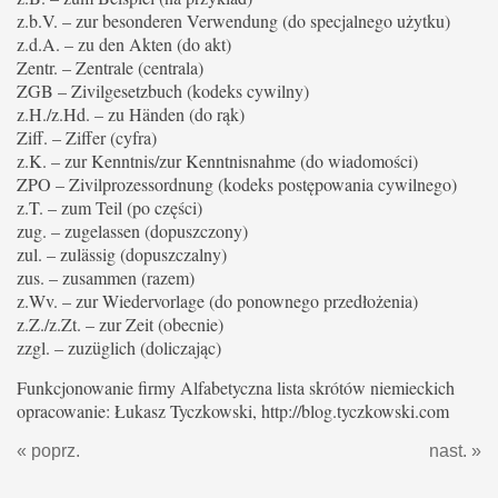
z.b.V. – zur besonderen Verwendung (do specjalnego użytku)
z.d.A. – zu den Akten (do akt)
Zentr. – Zentrale (centrala)
ZGB – Zivilgesetzbuch (kodeks cywilny)
z.H./z.Hd. – zu Händen (do rąk)
Ziff. – Ziffer (cyfra)
z.K. – zur Kenntnis/zur Kenntnisnahme (do wiadomości)
ZPO – Zivilprozessordnung (kodeks postępowania cywilnego)
z.T. – zum Teil (po części)
zug. – zugelassen (dopuszczony)
zul. – zulässig (dopuszczalny)
zus. – zusammen (razem)
z.Wv. – zur Wiedervorlage (do ponownego przedłożenia)
z.Z./z.Zt. – zur Zeit (obecnie)
zzgl. – zuzüglich (doliczając)
Funkcjonowanie firmy Alfabetyczna lista skrótów niemieckich
opracowanie: Łukasz Tyczkowski, http://blog.tyczkowski.com
« poprz.
nast. »