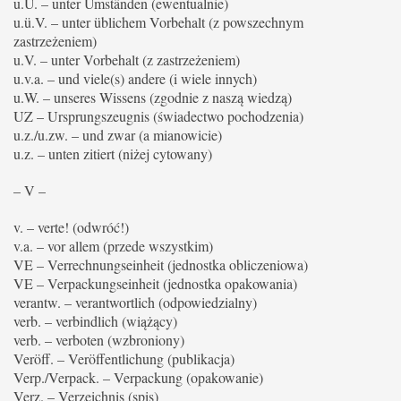
u.U. – unter Umständen (ewentualnie)
u.ü.V. – unter üblichem Vorbehalt (z powszechnym
zastrzeżeniem)
u.V. – unter Vorbehalt (z zastrzeżeniem)
u.v.a. – und viele(s) andere (i wiele innych)
u.W. – unseres Wissens (zgodnie z naszą wiedzą)
UZ – Ursprungszeugnis (świadectwo pochodzenia)
u.z./u.zw. – und zwar (a mianowicie)
u.z. – unten zitiert (niżej cytowany)
– V –
v. – verte! (odwróć!)
v.a. – vor allem (przede wszystkim)
VE – Verrechnungseinheit (jednostka obliczeniowa)
VE – Verpackungseinheit (jednostka opakowania)
verantw. – verantwortlich (odpowiedzialny)
verb. – verbindlich (wiążący)
verb. – verboten (wzbroniony)
Veröff. – Veröffentlichung (publikacja)
Verp./Verpack. – Verpackung (opakowanie)
Verz. – Verzeichnis (spis)