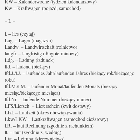
KW – Kalenderwoche (tydzień kalendarzowy)
Kw – Kraftwagen (pojazd, samochód)
– L –
l. – lies (czytaj)
Lag. – Lager (magazyn)
Landw. – Landwirtschaft (rolnictwo)
langfr. – langfristig (długoterminowy)
Ldg. – Ladung (ładunek)
lfd. – laufend (bieżący)
lfd.J./l.J. – laufendes Jahr/laufenden Jahres (bieżący rok/bieżącego
roku)
lfd.M./l.M. – laufender Monat/laufenden Monats (bieżący
miesiąc/bieżącego miesiąca)
lfd.Nr. – laufende Nummer (bieżący numer)
LFS/Liefsch. – Lieferschein (kwit dostawy)
Lfzt. – Laufzeit (okres obowiązywania)
Lkw/LKW – Lastkraftwagen (samochód ciężarowy)
l.R. – laut Rechnung (zgodnie z rachunkiem)
lt. – laut (zgodnie z, według)
Ltg. – Leifung (kierownictwo)