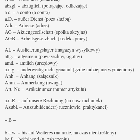
abzgl. – abzüglich (potrącając, odliczając)
a c. – a conto (a conto)
a.D. – außer Dienst (poza służbą)
Adr. – Adresse (adres)
AG – Aktiengesellschaft (spółka akcyjna)
AGB – Arbeitsgesetzbuch (kodeks pracy)
AL – Auslieferungslager (magazyn wysyłkowy)
allg. – allgemein (powszechny, ogólny)
amtl. – amtlich (urzędowy)
a.n.g. – anderweitig nicht genannt (gzdie indziej nie wymieniony)
Anh. – Anhang (załącznik)
Anm. – Anmerkung (uwaga)
Art.-Nr. – Artikelnumer (numer artykułu)
a.u.R. – auf unsere Rechnung (na nasz rachunek)
Azubi. – Auszubildende(r) (uczniowie, praktykanci)
– B –
b.a.w. – bis auf Weiteres (na razie, na czas nieokreślony)
beif. – beifolgend (w załączeniu)