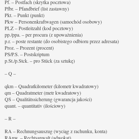
Pf. – Postfach (skrytka pocztowa)
Pfbr. – Pfandbrief (list zastawny)
Pkt. – Punkt (punkt)
Pkw – Personenkraftwagen (samochód osobowy)
PLZ – Postleitzahl (kod pocztowy)
pp./ppa. – per procura (z upoważnienia)
p.r. – poste restante (do osobistego odbioru przez adresata)
Proz. – Prozent (procent)
PS/P.S. – Postskriptum
p.St./p.Stck. – pro Stück (za sztukę)
– Q –
qkm – Quadratkilometer (kilometr kwadratowy)
qm – Quadratmeter (metr kwadratowy)
QS – Qualitätssicherung (gwarancja jakości)
quant. – quantitativ (ilościowy)
– R –
RA – Rechnungsauszug (wyciąg z rachunku, konta)
RAnw. – Rechtsanwalt (adwokat)