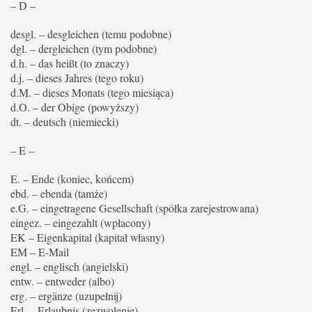
– D –
desgl. – desgleichen (temu podobne)
dgl. – dergleichen (tym podobne)
d.h. – das heißt (to znaczy)
d.j. – dieses Jahres (tego roku)
d.M. – dieses Monats (tego miesiąca)
d.O. – der Obige (powyższy)
dt. – deutsch (niemiecki)
– E –
E. – Ende (koniec, końcem)
ebd. – ebenda (tamże)
e.G. – eingetragene Gesellschaft (spółka zarejestrowana)
eingez. – eingezahlt (wpłacony)
EK – Eigenkapital (kapitał własny)
EM – E-Mail
engl. – englisch (angielski)
entw. – entweder (albo)
erg. – ergänze (uzupełnij)
Erl. – Erlaubnis (zezwolenie)