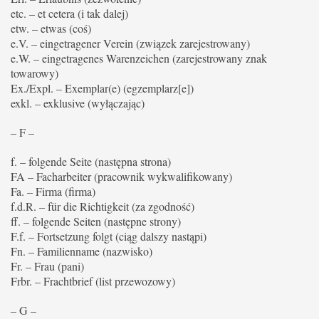
etc. – et cetera (i tak dalej)
etw. – etwas (coś)
e.V. – eingetragener Verein (związek zarejestrowany)
e.W. – eingetragenes Warenzeichen (zarejestrowany znak
towarowy)
Ex./Expl. – Exemplar(e) (egzemplarz[e])
exkl. – exklusive (wyłączając)
– F –
f. – folgende Seite (następna strona)
FA – Facharbeiter (pracownik wykwalifikowany)
Fa. – Firma (firma)
f.d.R. – für die Richtigkeit (za zgodność)
ff. – folgende Seiten (następne strony)
F.f. – Fortsetzung folgt (ciąg dalszy nastąpi)
Fn. – Familienname (nazwisko)
Fr. – Frau (pani)
Frbr. – Frachtbrief (list przewozowy)
– G –