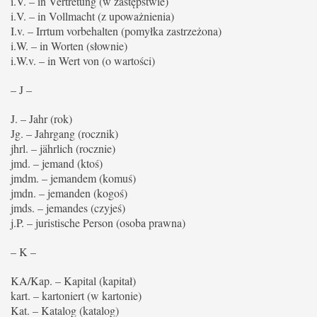
i.V. – in Vertretung (w zastępstwie)
i.V. – in Vollmacht (z upoważnienia)
I.v. – Irrtum vorbehalten (pomyłka zastrzeżona)
i.W. – in Worten (słownie)
i.W.v. – in Wert von (o wartości)
– J –
J. – Jahr (rok)
Jg. – Jahrgang (rocznik)
jhrl. – jährlich (rocznie)
jmd. – jemand (ktoś)
jmdm. – jemandem (komuś)
jmdn. – jemanden (kogoś)
jmds. – jemandes (czyjeś)
j.P. – juristische Person (osoba prawna)
– K –
KA/Kap. – Kapital (kapitał)
kart. – kartoniert (w kartonie)
Kat. – Katalog (katalog)