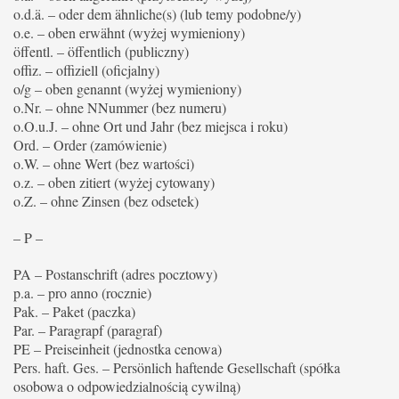
o.d.ä. – oder dem ähnliche(s) (lub temy podobne/y)
o.e. – oben erwähnt (wyżej wymieniony)
öffentl. – öffentlich (publiczny)
offiz. – offiziell (oficjalny)
o/g – oben genannt (wyżej wymieniony)
o.Nr. – ohne NNummer (bez numeru)
o.O.u.J. – ohne Ort und Jahr (bez miejsca i roku)
Ord. – Order (zamówienie)
o.W. – ohne Wert (bez wartości)
o.z. – oben zitiert (wyżej cytowany)
o.Z. – ohne Zinsen (bez odsetek)
– P –
PA – Postanschrift (adres pocztowy)
p.a. – pro anno (rocznie)
Pak. – Paket (paczka)
Par. – Paragrapf (paragraf)
PE – Preiseinheit (jednostka cenowa)
Pers. haft. Ges. – Persönlich haftende Gesellschaft (spółka
osobowa o odpowiedzialnością cywilną)