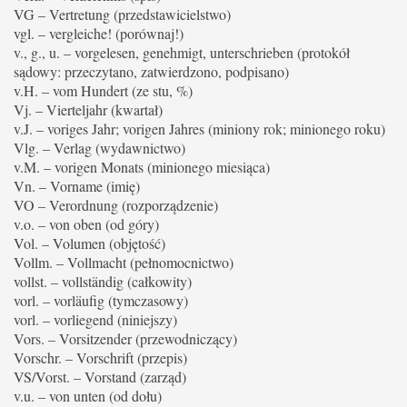
VG – Vertretung (przedstawicielstwo)
vgl. – vergleiche! (porównaj!)
v., g., u. – vorgelesen, genehmigt, unterschrieben (protokół
sądowy: przeczytano, zatwierdzono, podpisano)
v.H. – vom Hundert (ze stu, %)
Vj. – Vierteljahr (kwartał)
v.J. – voriges Jahr; vorigen Jahres (miniony rok; minionego roku)
Vlg. – Verlag (wydawnictwo)
v.M. – vorigen Monats (minionego miesiąca)
Vn. – Vorname (imię)
VO – Verordnung (rozporządzenie)
v.o. – von oben (od góry)
Vol. – Volumen (objętość)
Vollm. – Vollmacht (pełnomocnictwo)
vollst. – vollständig (całkowity)
vorl. – vorläufig (tymczasowy)
vorl. – vorliegend (niniejszy)
Vors. – Vorsitzender (przewodniczący)
Vorschr. – Vorschrift (przepis)
VS/Vorst. – Vorstand (zarząd)
v.u. – von unten (od dołu)