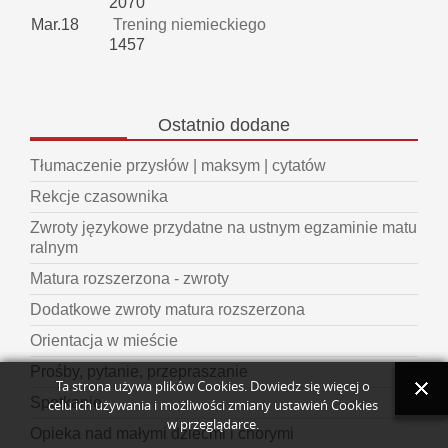
2070
Mar.18
Trening niemieckiego
1457
Ostatnio
dodane
Tłumaczenie przysłów | maksym | cytatów
Rekcje czasownika
Zwroty językowe przydatne na ustnym egzaminie matu
ralnym
Matura rozszerzona - zwroty
Dodatkowe zwroty matura rozszerzona
Orientacja w mieście
Prośby, pytanie, przepraszanie
Ta strona używa plików Cookies. Dowiedz się więcej o
Spotkanie
celu ich używania i możliwości zmiany ustawień Cookies
w przeglądarce.
Opieka nad małymi dziećmi i chorymi