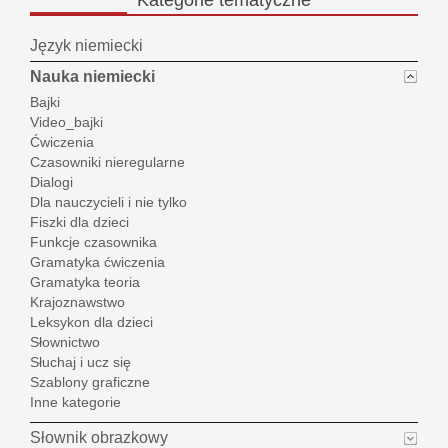
Kategorie
tematyczne
Język niemiecki
Nauka niemiecki
Bajki
Video_bajki
Ćwiczenia
Czasowniki nieregularne
Dialogi
Dla nauczycieli i nie tylko
Fiszki dla dzieci
Funkcje czasownika
Gramatyka ćwiczenia
Gramatyka teoria
Krajoznawstwo
Leksykon dla dzieci
Słownictwo
Słuchaj i ucz się
Szablony graficzne
Inne kategorie
Słownik obrazkowy