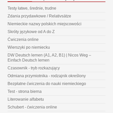
Testy łatwe, średnie, trudne
Zdania przydawkowe / Relativsätze
Niemieckie nazwy polskich miejscowości
Skróty językowe od A do Z
Ćwiczenia online
Wierszyki po niemiecku
DW Deutsch lernen (A1, A2, B1) | Nicos Weg –
Einfach Deutsch lernen
Czasownik - tryb rozkazujący
Odmiana przymiotnika - rodzajnik określony
Bezpłatne ćwiczenia do nauki niemieckiego
Test - strona bierna
Literowanie alfabetu
Schubert - ćwiczenia online