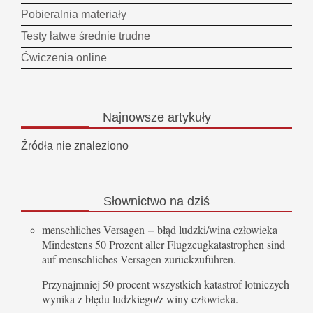
Pobieralnia materiały
Testy łatwe średnie trudne
Ćwiczenia online
Najnowsze
artykuły
Źródła nie znaleziono
Słownictwo
na dziś
menschliches Versagen
–
błąd ludzki/wina człowieka
Mindestens 50 Prozent aller Flugzeugkatastrophen sind
auf menschliches Versagen zurückzuführen.
Przynajmniej 50 procent wszystkich katastrof lotniczych
wynika z błędu ludzkiego/z winy człowieka.