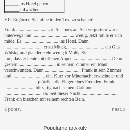
______
ins Hotel gehen
______
aufwachen
VII. Ergänzen Sie, ohne in den Text zu schauen!
Frank ............................. in St. Jones an. Seit vorgestern war er
unterwegs und .................................... wenig. Jetzt fühlte er sich
müde. Er ............................... ins Hotel. Dann
................................. er zu Mittag, ............................... ein Glas
Whisky und plauderte ein wenig it Molly. Sie ...........................
ihm, dass er heute mit offenen Augen .............................. . Denn
gestern ................................ in seinem Zimmer ein Mann
verschwunden. Dann ............................... Frank in sein Zimmer
und ............................ ein. Kurz vor Mitternacht erwachte er und
............................ plötzlich die Finger eines Fremden. Frank
.......................... blitzartig nach seinem Colt und
................................ ab. Seit dieser Nacht ................................
Frank ein bisschen mit seinem rechten Bein.
« poprz.
nast. »
Popularne
artykuły