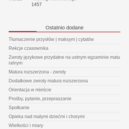
1457
Ostatnio
dodane
Tłumaczenie przysłów | maksym | cytatów
Rekcje czasownika
Zwroty językowe przydatne na ustnym egzaminie matu
ralnym
Matura rozszerzona - zwroty
Dodatkowe zwroty matura rozszerzona
Orientacja w mieście
Prośby, pytanie, przepraszanie
Spotkanie
Opieka nad małymi dziećmi i chorymi
Wielkości i miary