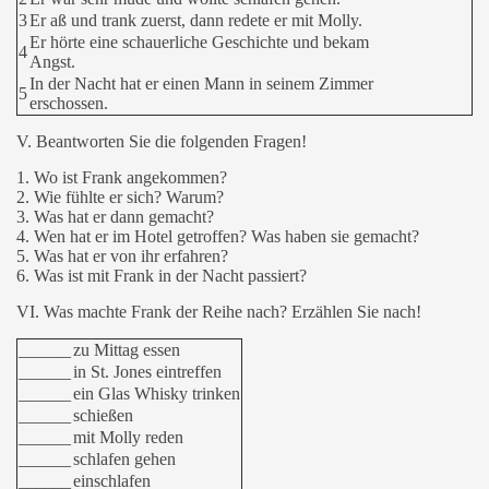
3
Er aß und trank zuerst, dann redete er mit Molly.
Er hörte eine schauerliche Geschichte und bekam
4
Angst.
In der Nacht hat er einen Mann in seinem Zimmer
5
erschossen.
V. Beantworten Sie die folgenden Fragen!
1. Wo ist Frank angekommen?
2. Wie fühlte er sich? Warum?
3. Was hat er dann gemacht?
4. Wen hat er im Hotel getroffen? Was haben sie gemacht?
5. Was hat er von ihr erfahren?
6. Was ist mit Frank in der Nacht passiert?
VI. Was machte Frank der Reihe nach?
Erzählen Sie nach!
______
zu Mittag essen
______
in St. Jones eintreffen
______
ein Glas Whisky trinken
______
schießen
______
mit Molly reden
______
schlafen gehen
______
einschlafen