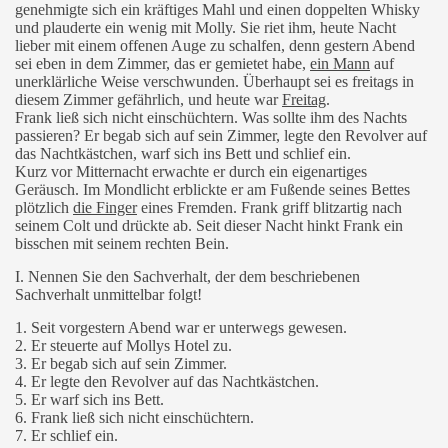
genehmigte sich ein kräftiges Mahl und einen doppelten Whisky
und plauderte ein wenig mit Molly. Sie riet ihm, heute Nacht
lieber mit einem offenen Auge zu schalfen, denn gestern Abend
sei eben in dem Zimmer, das er gemietet habe,
ein Mann
auf
unerklärliche Weise verschwunden. Überhaupt sei es freitags in
diesem Zimmer gefährlich, und heute war
Freitag
.
Frank ließ sich nicht einschüchtern. Was sollte ihm des Nachts
passieren? Er begab sich auf sein Zimmer, legte den Revolver auf
das Nachtkästchen, warf sich ins Bett und schlief ein.
Kurz vor Mitternacht erwachte er durch ein eigenartiges
Geräusch. Im Mondlicht erblickte er am Fußende seines Bettes
plötzlich
die Finger
eines Fremden. Frank griff blitzartig nach
seinem Colt und drückte ab. Seit dieser Nacht hinkt Frank ein
bisschen mit seinem rechten Bein.
I. Nennen Sie den Sachverhalt, der dem beschriebenen
Sachverhalt unmittelbar folgt!
1. Seit vorgestern Abend war er unterwegs gewesen.
2. Er steuerte auf Mollys Hotel zu.
3. Er begab sich auf sein Zimmer.
4. Er legte den Revolver auf das Nachtkästchen.
5. Er warf sich ins Bett.
6. Frank ließ sich nicht einschüchtern.
7. Er schlief ein.