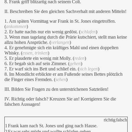
8. Frank griff blitzartig nach seinem Colt.
II. Beschreiben Sie den gleichen Sachverhalt mit anderen Mitteln!
1. Am späten Vormittag war Frank in St. Jones eingetroffen.
(
ankommen
)
2. Er hatte nachts nur ein wenig gedöst. (
schlafen
)
3. Wenn man tagelang durch die Prärie kutschiert, stellt man keine
allzu hohen Ansprüche. (
verlangen
)
4. Er genehmigte sich ein kräftiges Mahl und einen doppelten
Whisky. (
essen, trinken
)
5. Er plauderte ein wenig mit Molly. (
reden
)
6. Er begab sich auf sein Zimmer. (
gehen
)
7. Er warf sich ins Bett und schlief ein. (
sich legen
)
8. Im Mondlicht erblickte er am Fußende seines Bettes plötzlich
die Finger eines Fremden. (
sehen
)
III. Bilden Sie Fragen zu den unterstrichenen Satzteilen!
IV. Richtig oder falsch? Kreuzen Sie an! Korrigieren Sie die
falschen Aussagen!
richtig
falsch
1
Frank kam nach St. Jones und ging nach Hause.
2
Er war sehr müde und wollte schlafen gehen.