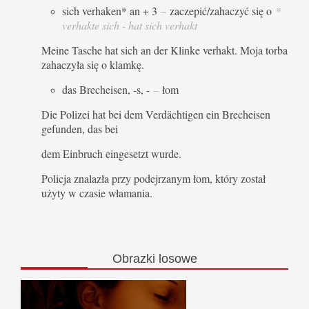
sich verhaken* an + 3
–
zaczepić/zahaczyć się o
*
verhakte sich - hat sich verhakt
Meine Tasche hat sich an der Klinke verhakt. Moja torba
zahaczyła się o klamkę.
das Brecheisen, -s, -
–
łom
Die Polizei hat bei dem Verdächtigen ein Brecheisen
gefunden, das bei
dem Einbruch eingesetzt wurde.
Policja znalazła przy podejrzanym łom, który został
użyty w czasie włamania.
Obrazki
losowe