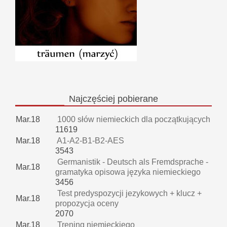
Najczęściej
pobierane
Mar.18
1000 słów niemieckich dla początkujących
11619
Mar.18
A1-A2-B1-B2-AES
3543
Germanistik - Deutsch als Fremdsprache -
Mar.18
gramatyka opisowa języka niemieckiego
3456
Test predyspozycji jezykowych + klucz +
Mar.18
propozycja oceny
2070
Mar.18
Trening niemieckiego