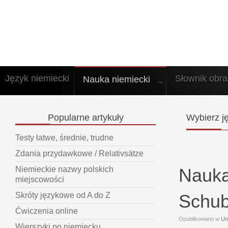
Język niemiecki
Słownik obr
Nauka niemiecki
Popularne
artykuły
Wybierz
ję
Testy łatwe, średnie, trudne
Zdania przydawkowe / Relativsätze
Nauka
Niemieckie nazwy polskich
miejscowości
Schub
Skróty językowe od A do Z
Ćwiczenia online
Opublikowano w
Un
Wierszyki po niemiecku