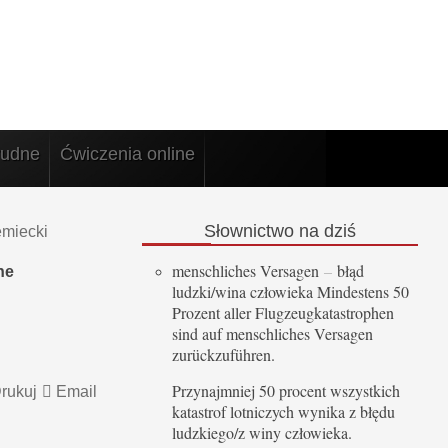
rudne
Ćwiczenia online
Słownictwo
na dziś
emiecki
menschliches Versagen
–
błąd
ne
ludzki/wina człowieka Mindestens 50
Prozent aller Flugzeugkatastrophen
sind auf menschliches Versagen
zurückzuführen.
Przynajmniej 50 procent wszystkich
rukuj
Email
katastrof lotniczych wynika z błędu
ludzkiego/z winy człowieka.