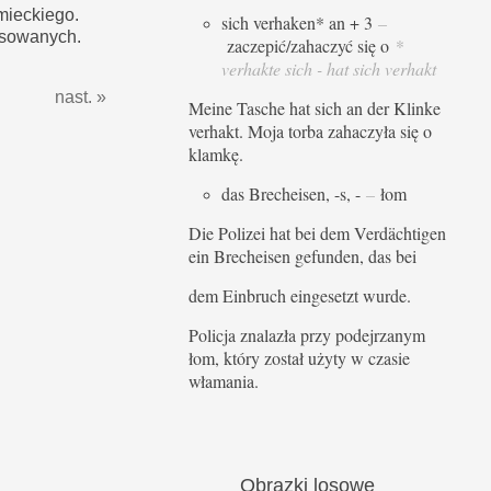
mieckiego.
sich verhaken* an + 3
–
sowanych.
zaczepić/zahaczyć się o
*
verhakte sich - hat sich verhakt
nast. »
Meine Tasche hat sich an der Klinke
verhakt. Moja torba zahaczyła się o
klamkę.
das Brecheisen, -s, -
–
łom
Die Polizei hat bei dem Verdächtigen
ein Brecheisen gefunden, das bei
dem Einbruch eingesetzt wurde.
Policja znalazła przy podejrzanym
łom, który został użyty w czasie
włamania.
Obrazki
losowe