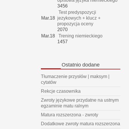
opisowa języka niemieckiego
3456
Test predyspozycji
Mar.18
jezykowych + klucz +
propozycja oceny
2070
Mar.18
Trening niemieckiego
1457
Ostatnio
dodane
Tłumaczenie przysłów | maksym |
cytatów
Rekcje czasownika
Zwroty językowe przydatne na ustnym
egzaminie matu ralnym
Matura rozszerzona - zwroty
Dodatkowe zwroty matura rozszerzona