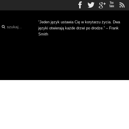
Facebook
Twitter
gplus
Yo
“Jeden język ustawia Cię w korytarzu życia. Dwa
języki otwierają każde drzwi po drodze.” – Frank
Smith