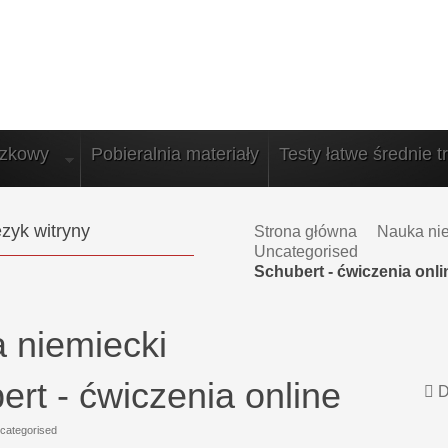
azkowy
Pobieralnia materiały
Testy łatwe średnie t
zyk witryny
Strona główna
Nauka ni
Uncategorised
Schubert - ćwiczenia onli
 niemiecki
ert - ćwiczenia online
D
categorised