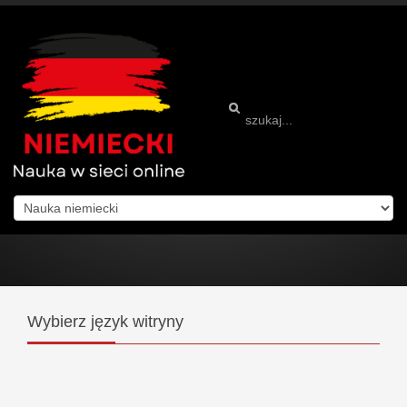
Wybierz
język witryny