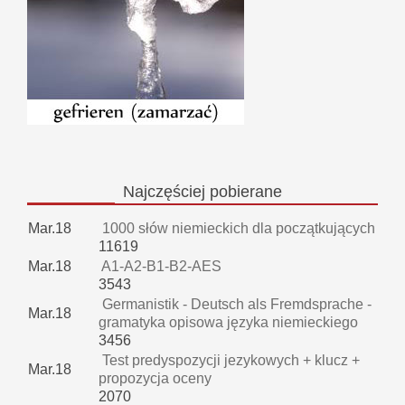
Najczęściej
pobierane
Mar.18
1000 słów niemieckich dla początkujących
11619
Mar.18
A1-A2-B1-B2-AES
3543
Germanistik - Deutsch als Fremdsprache -
Mar.18
gramatyka opisowa języka niemieckiego
3456
Test predyspozycji jezykowych + klucz +
Mar.18
propozycja oceny
2070