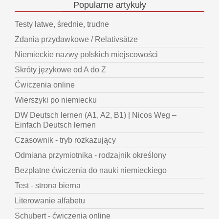
Popularne
artykuły
Testy łatwe, średnie, trudne
Zdania przydawkowe / Relativsätze
Niemieckie nazwy polskich miejscowości
Skróty językowe od A do Z
Ćwiczenia online
Wierszyki po niemiecku
DW Deutsch lernen (A1, A2, B1) | Nicos Weg –
Einfach Deutsch lernen
Czasownik - tryb rozkazujący
Odmiana przymiotnika - rodzajnik określony
Bezpłatne ćwiczenia do nauki niemieckiego
Test - strona bierna
Literowanie alfabetu
Schubert - ćwiczenia online