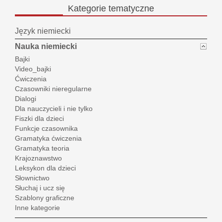
Kategorie
tematyczne
Język niemiecki
Nauka niemiecki
Bajki
Video_bajki
Ćwiczenia
Czasowniki nieregularne
Dialogi
Dla nauczycieli i nie tylko
Fiszki dla dzieci
Funkcje czasownika
Gramatyka ćwiczenia
Gramatyka teoria
Krajoznawstwo
Leksykon dla dzieci
Słownictwo
Słuchaj i ucz się
Szablony graficzne
Inne kategorie