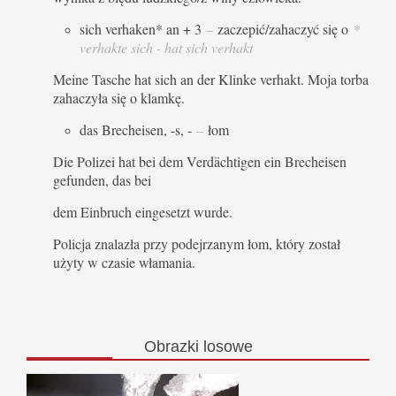
sich verhaken* an + 3
–
zaczepić/zahaczyć się o
*
verhakte sich - hat sich verhakt
Meine Tasche hat sich an der Klinke verhakt. Moja torba
zahaczyła się o klamkę.
das Brecheisen, -s, -
–
łom
Die Polizei hat bei dem Verdächtigen ein Brecheisen
gefunden, das bei
dem Einbruch eingesetzt wurde.
Policja znalazła przy podejrzanym łom, który został
użyty w czasie włamania.
Obrazki
losowe