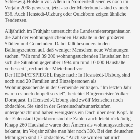
Schleswig-Holstein vor. Allein in Norderstedt seien es noch im
Vorjahr 2098 gewesen, jetzt - so der Mieterbund - sind es noch
836. Auch Henstedt-Ulzburg oder Quickborn zeigen ähnliche
Tendenzen.
Alljährlich im Frühjahr untersucht die Landesmieterorganisation
die Zahl der wohnungssuchenden Haushalte in den größeren
Städten und Gemeinden. Dabei fällt besonders in den
Ballungszentren auf, daß weniger Menschen neue Wohnungen
suchen. "Mit rund 39 200 wohnungssuchenden Haushalten hat
sich die Situation gegenüber 1994 um rund 10 000 Haushalte
verbessert", rechnet der Mieterbund vor.
Der HEIMATSPIEGEL fragte nach: In Hesnstedt-Ulzburg sind
noch rund 20 Familien und Einzelpersonen als
Wohnungssuchende in der Gemeinde eintragen. "Im letzten Jahr
waren es noch doppelt so viel", berichtet Bürgermeister Volker
Dornquast. In Henstedt-Ulzburg sind zwölf Menschen noch
obdachlos. Sie sind in der Gemeinschaftsunterkünften
untergebracht und haben wenigstens ein Dach über dem Kopf. In
der Eulenstadt Quickborn sind die Zahlen auch leicht rückläufig.
Knapp 260 Haushalte waren den Ämtern als wohnungssuchende
bekannt, im Vorjahr zählte man hier noch 300. Bei den deutschen
Mitbürgern sind 17 obdachlos. "Auch sie wurden natürlich