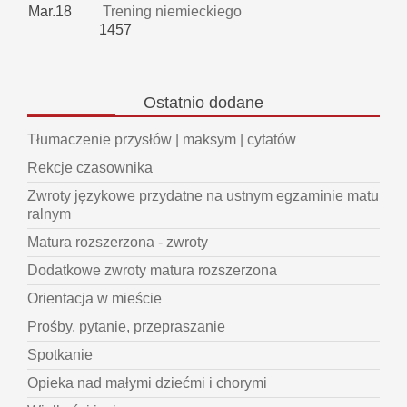
Mar.18
Trening niemieckiego
1457
Ostatnio
dodane
Tłumaczenie przysłów | maksym | cytatów
Rekcje czasownika
Zwroty językowe przydatne na ustnym egzaminie matu
ralnym
Matura rozszerzona - zwroty
Dodatkowe zwroty matura rozszerzona
Orientacja w mieście
Prośby, pytanie, przepraszanie
Spotkanie
Opieka nad małymi dziećmi i chorymi