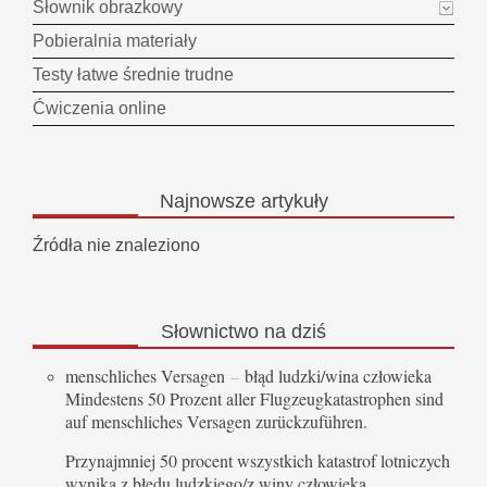
Słownik obrazkowy
Pobieralnia materiały
Testy łatwe średnie trudne
Ćwiczenia online
Najnowsze
artykuły
Źródła nie znaleziono
Słownictwo
na dziś
menschliches Versagen
–
błąd ludzki/wina człowieka
Mindestens 50 Prozent aller Flugzeugkatastrophen sind
auf menschliches Versagen zurückzuführen.
Przynajmniej 50 procent wszystkich katastrof lotniczych
wynika z błędu ludzkiego/z winy człowieka.