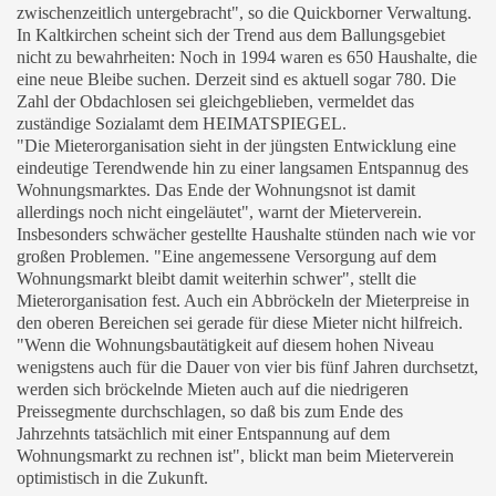
zwischenzeitlich untergebracht", so die Quickborner Verwaltung.
In Kaltkirchen scheint sich der Trend aus dem Ballungsgebiet
nicht zu bewahrheiten: Noch in 1994 waren es 650 Haushalte, die
eine neue Bleibe suchen. Derzeit sind es aktuell sogar 780. Die
Zahl der Obdachlosen sei gleichgeblieben, vermeldet das
zuständige Sozialamt dem HEIMATSPIEGEL.
"Die Mieterorganisation sieht in der jüngsten Entwicklung eine
eindeutige Terendwende hin zu einer langsamen Entspannug des
Wohnungsmarktes. Das Ende der Wohnungsnot ist damit
allerdings noch nicht eingeläutet", warnt der Mieterverein.
Insbesonders schwächer gestellte Haushalte stünden nach wie vor
großen Problemen. "Eine angemessene Versorgung auf dem
Wohnungsmarkt bleibt damit weiterhin schwer", stellt die
Mieterorganisation fest. Auch ein Abbröckeln der Mieterpreise in
den oberen Bereichen sei gerade für diese Mieter nicht hilfreich.
"Wenn die Wohnungsbautätigkeit auf diesem hohen Niveau
wenigstens auch für die Dauer von vier bis fünf Jahren durchsetzt,
werden sich bröckelnde Mieten auch auf die niedrigeren
Preissegmente durchschlagen, so daß bis zum Ende des
Jahrzehnts tatsächlich mit einer Entspannung auf dem
Wohnungsmarkt zu rechnen ist", blickt man beim Mieterverein
optimistisch in die Zukunft.