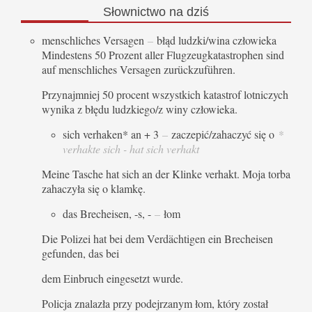
Słownictwo
na dziś
menschliches Versagen
–
błąd ludzki/wina człowieka
Mindestens 50 Prozent aller Flugzeugkatastrophen sind
auf menschliches Versagen zurückzuführen.
Przynajmniej 50 procent wszystkich katastrof lotniczych
wynika z błędu ludzkiego/z winy człowieka.
sich verhaken* an + 3
–
zaczepić/zahaczyć się o
*
verhakte sich - hat sich verhakt
Meine Tasche hat sich an der Klinke verhakt. Moja torba
zahaczyła się o klamkę.
das Brecheisen, -s, -
–
łom
Die Polizei hat bei dem Verdächtigen ein Brecheisen
gefunden, das bei
dem Einbruch eingesetzt wurde.
Policja znalazła przy podejrzanym łom, który został