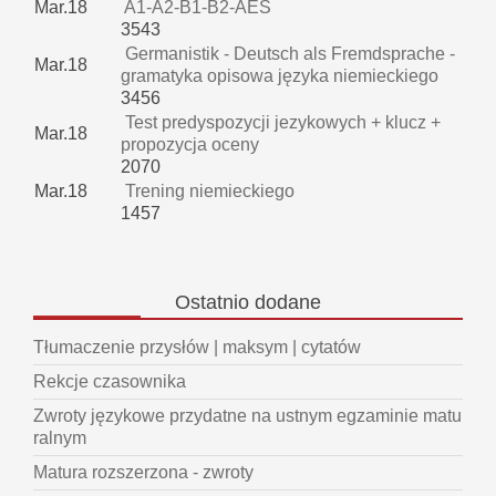
Mar.18
A1-A2-B1-B2-AES
3543
Germanistik - Deutsch als Fremdsprache -
Mar.18
gramatyka opisowa języka niemieckiego
3456
Test predyspozycji jezykowych + klucz +
Mar.18
propozycja oceny
2070
Mar.18
Trening niemieckiego
1457
Ostatnio
dodane
Tłumaczenie przysłów | maksym | cytatów
Rekcje czasownika
Zwroty językowe przydatne na ustnym egzaminie matu
ralnym
Matura rozszerzona - zwroty