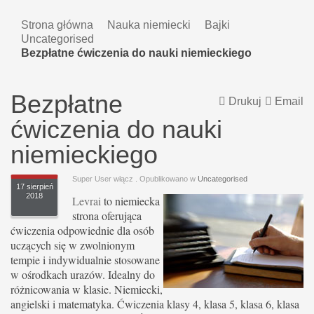
Strona główna
Nauka niemiecki
Bajki
Uncategorised
Bezpłatne ćwiczenia do nauki niemieckiego
Bezpłatne
Drukuj
Email
ćwiczenia do nauki
niemieckiego
Super User włącz
. Opublikowano w
Uncategorised
17 sierpień
2018
Levrai
to niemiecka
strona oferująca
ćwiczenia odpowiednie dla osób
uczących się w zwolnionym
tempie i indywidualnie stosowane
w ośrodkach urazów. Idealny do
różnicowania w klasie. Niemiecki,
angielski i matematyka. Ćwiczenia klasy 4, klasa 5, klasa 6, klasa