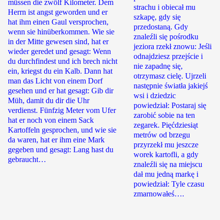
müssen die zwölf Kilometer. Dem
strachu i obiecał mu
Herrn ist angst geworden und er
szkapę, gdy się
hat ihm einen Gaul versprochen,
przedostaną. Gdy
wenn sie hinüberkommen. Wie sie
znaleźli się pośrodku
in der Mitte gewesen sind, hat er
jeziora rzekł znowu: Jeśli
wieder geredet und gesagt: Wenn
odnajdziesz przejście i
du durchfindest und ich brech nicht
nie zapadnę się,
ein, kriegst du ein Kalb. Dann hat
otrzymasz cielę. Ujrzeli
man das Licht von einem Dorf
następnie światła jakiejś
gesehen und er hat gesagt: Gib dir
wsi i dziedzic
Müh, damit du dir die Uhr
powiedział: Postaraj się
verdienst. Fünfzig Meter vom Ufer
zarobić sobie na ten
hat er noch von einem Sack
zegarek. Pięćdziesiąt
Kartoffeln gesprochen, und wie sie
metrów od brzegu
da waren, hat er ihm eine Mark
przyrzekł mu jeszcze
gegeben und gesagt: Lang hast du
worek kartofli, a gdy
gebraucht…
znaleźli się na miejscu
dał mu jedną markę i
powiedział: Tyle czasu
zmarnowałeś….