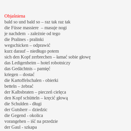
Objaśniena
bald so und bald so – raz tak raz tak
die Füsse massiere – masuje nogi
je nachdem - zależnie od tego
die Pralines - pralinki
wegschicken – odprawić
kurz darauf – niedługo potem
sich den Kopf zerbrechen – łamać sobie głowę
das Ledigenheim – hotel robotniczy
das Gedächtnis – pamięć
kriegen – dostać
die Kartoffelschalen - obierki
betteln – żebrać
der Kalbsbraten – pieczeń cielęca
den Kopf schütteln – kręcić głową
die Schulden - długi
der Gutsherr – dziedzic
die Gegend - okolica
vorangehen – iść na przedzie
der Gaul - szkapa