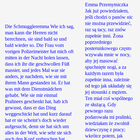
Emma Przemytniczka
Jak już powiedziałem,
jeśli chodzi o panów nic
nie można przewidzieć,
Die Schmuggleremma Wie ich sag,
raz są tacy, raz znów
man kann die Herren nicht
zupełnie inni. Żona
berechnen, sie sind bald so und
poprzedniego
bald wieder so. Die Frau vom
posterunkowego często
vorigen Polizeimeister hat mich oft
wzywała mnie w nocy,
mitten in der Nacht holen lassen,
aby jej masować
dass ich ihr die geschwollen Füß
spuchnięte nogi, a za
massier, und jedes Mal war sie
każdym razem była
anders, je nachdem, wie sie mit
zupełnie inna, zależnie
ihrem Mann gestanden ist. Er hat
od tego jak układały się
was mit dem Dienstmädchen
jej stosunki z mężem.
gehabt. Wie sie mir einmal
Ten miał coś wspólnego
Pralinees geschenkt hat, hab ich
ze służącą. Gdy
gewusst, dass er das Ding
pewnego razu
weggeschickt hat und kurz darauf
podarowała mi pralinki,
hat er sie scheint’s doch wieder
wiedziałam że zwolnił
aufgesucht, denn sie hat sich um
dziewczynę z pracy;
alles in der Welt, wie sehr sie sich
wkrótce potem, jak
auch den Kopf zerbrochen hat,