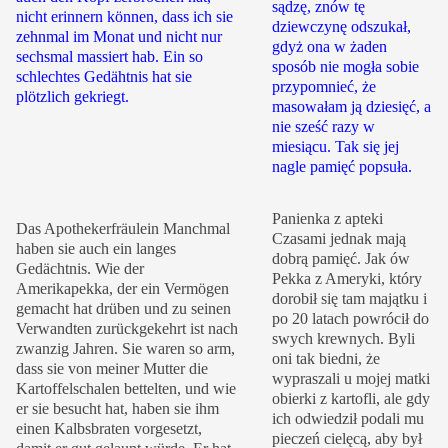
sądzę, znów tę
nicht erinnern können, dass ich sie
dziewczynę odszukał,
zehnmal im Monat und nicht nur
gdyż ona w żaden
sechsmal massiert hab. Ein so
sposób nie mogła sobie
schlechtes Gedähtnis hat sie
przypomnieć, że
plötzlich gekriegt.
masowałam ją dziesięć, a
nie sześć razy w
miesiącu. Tak się jej
nagle pamięć popsuła.
Panienka z apteki
Das Apothekerfräulein Manchmal
Czasami jednak mają
haben sie auch ein langes
dobrą pamięć. Jak ów
Gedächtnis. Wie der
Pekka z Ameryki, który
Amerikapekka, der ein Vermögen
dorobił się tam majątku i
gemacht hat drüben und zu seinen
po 20 latach powrócił do
Verwandten zurückgekehrt ist nach
swych krewnych. Byli
zwanzig Jahren. Sie waren so arm,
oni tak biedni, że
dass sie von meiner Mutter die
wypraszali u mojej matki
Kartoffelschalen bettelten, und wie
obierki z kartofli, ale gdy
er sie besucht hat, haben sie ihm
ich odwiedził podali mu
einen Kalbsbraten vorgesetzt,
pieczeń cielęcą, aby był