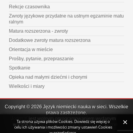
Rekcje czasownika
Zwroty językowe przydatne na ustnym egzaminie matu
ralnym
Matura rozszerzona - zwroty
Dodatkowe zwroty matura rozszerzona
Orientacja w mieście
Prośby, pytanie, przepraszanie
Spotkanie
Opieka nad małymi dziećmi i chorymi
Wielkości i miary
Copyright © 2026 Język niemiecki nauka w sieci. Wszelkie
prawa zastrzeżone.
Joomla!
jest wolnym oprogramowaniem wydanym na
Ta strona używa plików Cookies. Dowiedz się więcej o
warunkach
GNU Powszechnej Licencji Publicznej.
celu ich używania i możliwości zmiany ustawień Cookies
Polityka prywatności
w przeglądarce.