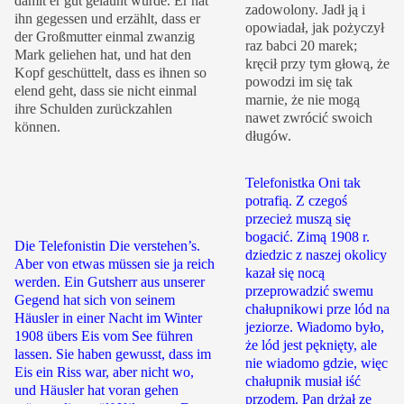
damit er gut gelaunt würde. Er hat
zadowolony. Jadł ją i
ihn gegessen und erzählt, dass er
opowiadał, jak pożyczył
der Großmutter einmal zwanzig
raz babci 20 marek;
Mark geliehen hat, und hat den
kręcił przy tym głową, że
Kopf geschüttelt, dass es ihnen so
powodzi im się tak
elend geht, dass sie nicht einmal
marnie, że nie mogą
ihre Schulden zurückzahlen
nawet zwrócić swoich
können.
długów.
Telefonistka Oni tak
potrafią. Z czegoś
przecież muszą się
bogacić. Zimą 1908 r.
Die Telefonistin Die verstehen’s.
dziedzic z naszej okolicy
Aber von etwas müssen sie ja reich
kazał się nocą
werden. Ein Gutsherr aus unserer
przeprowadzić swemu
Gegend hat sich von seinem
chałupnikowi prze lód na
Häusler in einer Nacht im Winter
jeziorze. Wiadomo było,
1908 übers Eis vom See führen
że lód jest pęknięty, ale
lassen. Sie haben gewusst, dass im
nie wiadomo gdzie, więc
Eis ein Riss war, aber nicht wo,
chałupnik musiał iść
und Häusler hat voran gehen
przodem. Pan drżał ze