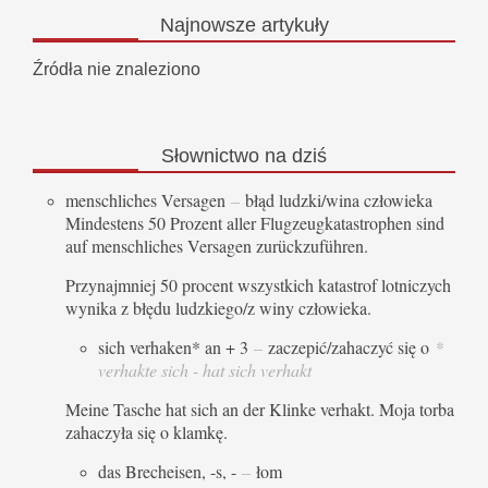
Najnowsze
artykuły
Źródła nie znaleziono
Słownictwo
na dziś
menschliches Versagen
–
błąd ludzki/wina człowieka
Mindestens 50 Prozent aller Flugzeugkatastrophen sind
auf menschliches Versagen zurückzuführen.
Przynajmniej 50 procent wszystkich katastrof lotniczych
wynika z błędu ludzkiego/z winy człowieka.
sich verhaken* an + 3
–
zaczepić/zahaczyć się o
*
verhakte sich - hat sich verhakt
Meine Tasche hat sich an der Klinke verhakt. Moja torba
zahaczyła się o klamkę.
das Brecheisen, -s, -
–
łom