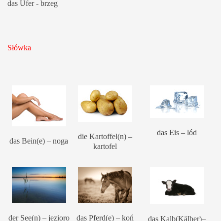
das Ufer - brzeg
Słówka
das Eis – lód
die Kartoffel(n) –
das Bein(e) – noga
kartofel
der See(n) – jezioro
das Pferd(e) – koń
das Kalb(Kälber)–