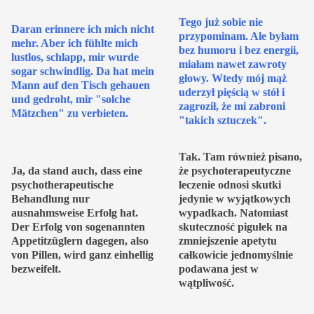
Tego już sobie nie
Daran erinnere ich mich nicht
przypominam. Ale byłam
mehr. Aber ich fühlte mich
bez humoru i bez energii,
lustlos, schlapp, mir wurde
miałam nawet zawroty
sogar schwindlig. Da hat mein
głowy. Wtedy mój mąż
Mann auf den Tisch gehauen
uderzył pięścią w stół i
und gedroht, mir "solche
zagroził, że mi zabroni
Mätzchen" zu verbieten.
"takich sztuczek".
Tak. Tam również pisano,
Ja, da stand auch, dass eine
że psychoterapeutyczne
psychotherapeutische
leczenie odnosi skutki
Behandlung nur
jedynie w wyjątkowych
ausnahmsweise Erfolg hat.
wypadkach. Natomiast
Der Erfolg von sogenannten
skuteczność pigułek na
Appetitzüglern dagegen, also
zmniejszenie apetytu
von Pillen, wird ganz einhellig
całkowicie jednomyślnie
bezweifelt.
podawana jest w
wątpliwość.