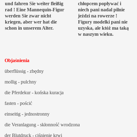
und fahren Sie weiter fleißig
chłopcem popływać i
rad ! Eine Mannequin-Figur
niech pani nadal pilnie
werden Sie zwar nicht
jeździ na rowerze !
kriegen, aber wer hat die
Figury modelki pani nie
schon in unserem Alter.
uzyska, ale któż ma taką
w naszym wieku.
Objaśnienia
überflüssig - zbędny
mollig - pulchny
die Pferdekur - końska kuracja
fasten - pościć
einseitig - jednostronny
die Veranlagung - skłonność wrodzona
der Blutdruck - ciśnienie krwi