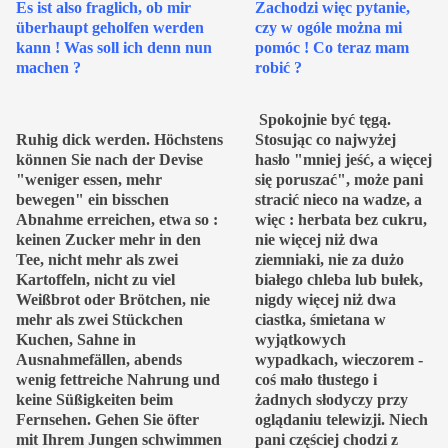
Es ist also fraglich, ob mir
Zachodzi więc pytanie,
überhaupt geholfen werden
czy w ogóle można mi
kann ! Was soll ich denn nun
pomóc ! Co teraz mam
machen ?
robić ?
Spokojnie być tęgą.
Ruhig dick werden. Höchstens
Stosując co najwyżej
können Sie nach der Devise
hasło "mniej jeść, a więcej
"weniger essen, mehr
się poruszać", może pani
bewegen" ein bisschen
stracić nieco na wadze, a
Abnahme erreichen, etwa so :
więc : herbata bez cukru,
keinen Zucker mehr in den
nie więcej niż dwa
Tee, nicht mehr als zwei
ziemniaki, nie za dużo
Kartoffeln, nicht zu viel
białego chleba lub bułek,
Weißbrot oder Brötchen, nie
nigdy więcej niż dwa
mehr als zwei Stückchen
ciastka, śmietana w
Kuchen, Sahne in
wyjątkowych
Ausnahmefällen, abends
wypadkach, wieczorem -
wenig fettreiche Nahrung und
coś mało tłustego i
keine Süßigkeiten beim
żadnych słodyczy przy
Fernsehen. Gehen Sie öfter
oglądaniu telewizji. Niech
mit Ihrem Jungen schwimmen
pani częściej chodzi z