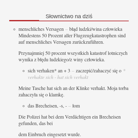
Słownictwo
na dziś
menschliches Versagen
–
błąd ludzki/wina człowieka
Mindestens 50 Prozent aller Flugzeugkatastrophen sind
auf menschliches Versagen zurückzuführen.
Przynajmniej 50 procent wszystkich katastrof lotniczych
wynika z błędu ludzkiego/z winy człowieka.
sich verhaken* an + 3
–
zaczepić/zahaczyć się o
*
verhakte sich - hat sich verhakt
Meine Tasche hat sich an der Klinke verhakt. Moja torba
zahaczyła się o klamkę.
das Brecheisen, -s, -
–
łom
Die Polizei hat bei dem Verdächtigen ein Brecheisen
gefunden, das bei
dem Einbruch eingesetzt wurde.