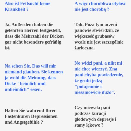
Also ist Fettsucht keine
A więc chorobliwa otyłość
Krankheit ?
nie jest chorobą ?
Ja. Außerdem haben die
Tak. Poza tym uczeni
gelehrten Herren festgestellt,
panowie stwierdzili, że
dass die Mehrzahl der Dicken
większość grubasów
gar nicht besonders gefräßig
wcale nie jest szczególnie
ist.
żarłoczna.
No widzi pani, a nikt mi
Na sehen Sie, Das will mir
nie chce wierzyć. Zna
niemand glauben. Sie kennen
pani chyba powiedzenie,
ja wohl die Meinung, dass
że grubi jedzą
Dicke "heimlich und
"potajemnie i
unheimlich" essen.
niesamowicie dużo".
Czy miewała pani
Hatten Sie während Ihrer
podczas kuracji
Fastenkuren Depressionen
głodowych depresje i
und Angstgefühle ?
stany lękowe ?