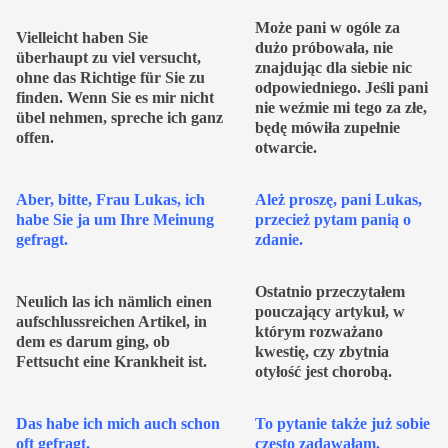
Może pani w ogóle za
Vielleicht haben Sie
dużo próbowała, nie
überhaupt zu viel versucht,
znajdując dla siebie nic
ohne das Richtige für Sie zu
odpowiedniego. Jeśli pani
finden. Wenn Sie es mir nicht
nie weźmie mi tego za złe,
übel nehmen, spreche ich ganz
będę mówiła zupełnie
offen.
otwarcie.
Aber, bitte, Frau Lukas, ich
Ależ proszę, pani Lukas,
habe Sie ja um Ihre Meinung
przecież pytam panią o
gefragt.
zdanie.
Ostatnio przeczytałem
Neulich las ich nämlich einen
pouczający artykuł, w
aufschlussreichen Artikel, in
którym rozważano
dem es darum ging, ob
kwestię, czy zbytnia
Fettsucht eine Krankheit ist.
otyłość jest chorobą.
Das habe ich mich auch schon
To pytanie także już sobie
oft gefragt.
często zadawałam.