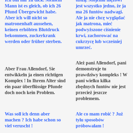
Mann ist es gleich, ob ich 26
jest wszystko jedno, że ja
Pfund Übergewicht habe.
ma 26 funtów nadwagi.
Aber ich will nicht so
Ale ja nie chcę wyglądać
matronenhaft aussehen,
jak matrona, mieć
keinen erhöhten Blutdruck
podwyższone ciśnienie
bekommen, zuckerkrank
krwi, zachorować na
werden oder früher sterben.
cukrzycę lub wcześniej
umrzeć.
Ależ pani Allendorf, pani
Aber Frau Allendorf, Sie
demonstruje tu
entwikkeln ja einen richtigen
prawdziwy kompleks ! W
Komplex ! In Ihrem Alter sind
pani wielku kilka
ein paar überflüssige Pfunde
zbędnych funtów nie jest
doch noch kein Problem.
przecież jeszcze
problemem.
Was soll ich denn aber
Ale co mam robić ? Już
machen ? Ich habe schon so
tylu sposobów
viel veruscht !
próbowałam !