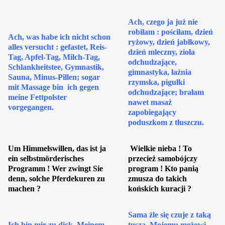
Ach, czego ja już nie
robiłam : pościłam, dzień
Ach, was habe ich nicht schon
ryżowy, dzień jabłkowy,
alles versucht : gefastet, Reis-
dzień mleczny, zioła
Tag, Apfel-Tag, Milch-Tag,
odchudzające,
Schlankheitstee, Gymnastik,
gimnastyka, łaźnia
Sauna, Minus-Pillen; sogar
rzymska, pigułki
mit Massage bin ich gegen
odchudzające; brałam
meine Fettpolster
nawet masaż
vorgegangen.
zapobiegający
poduszkom z tłuszczu.
Um Himmelswillen, das ist ja
Wielkie nieba ! To
ein selbstmörderisches
przecież samobójczy
Programm ! Wer zwingt Sie
program ! Kto panią
denn, solche Pferdekuren zu
zmusza do takich
machen ?
końskich kuracji ?
Sama źle się czuje z taką
Ich bin mir zu dick. Meinem
tuszą. Mojemu mężowi