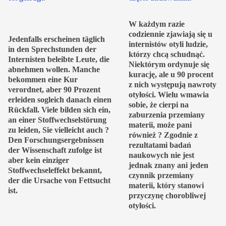
W każdym razie
codziennie zjawiają się u
Jedenfalls erscheinen täglich
internistów otyli ludzie,
in den Sprechstunden der
którzy chcą schudnąć.
Internisten beleibte Leute, die
Niektórym ordynuje się
abnehmen wollen. Manche
kurację, ale u 90 procent
bekommen eine Kur
z nich występują nawroty
verordnet, aber 90 Prozent
otyłości. Wielu wmawia
erleiden sogleich danach einen
sobie, że cierpi na
Rückfall. Viele bilden sich ein,
zaburzenia przemiany
an einer Stoffwechselstörung
materii, może pani
zu leiden, Sie vielleicht auch ?
również ? Zgodnie z
Den Forschungsergebnissen
rezultatami badań
der Wissenschaft zufolge ist
naukowych nie jest
aber kein einziger
jednak znany ani jeden
Stoffwechseleffekt bekannt,
czynnik przemiany
der die Ursache von Fettsucht
materii, który stanowi
ist.
przyczynę chorobliwej
otyłości.