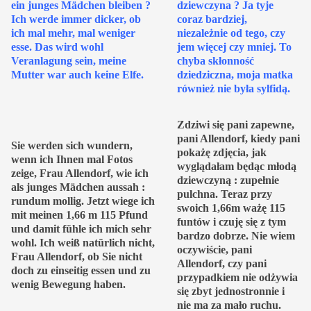
ein junges Mädchen bleiben ?
dziewczyna ? Ja tyje
Ich werde immer dicker, ob
coraz bardziej,
ich mal mehr, mal weniger
niezależnie od tego, czy
esse. Das wird wohl
jem więcej czy mniej. To
Veranlagung sein, meine
chyba skłonność
Mutter war auch keine Elfe.
dziedziczna, moja matka
również nie była sylfidą.
Zdziwi się pani zapewne,
pani Allendorf, kiedy pani
Sie werden sich wundern,
pokażę zdjęcia, jak
wenn ich Ihnen mal Fotos
wyglądałam będąc młodą
zeige, Frau Allendorf, wie ich
dziewczyną : zupełnie
als junges Mädchen aussah :
pulchna. Teraz przy
rundum mollig. Jetzt wiege ich
swoich 1,66m ważę 115
mit meinen 1,66 m 115 Pfund
funtów i czuję się z tym
und damit fühle ich mich sehr
bardzo dobrze. Nie wiem
wohl. Ich weiß natürlich nicht,
oczywiście, pani
Frau Allendorf, ob Sie nicht
Allendorf, czy pani
doch zu einseitig essen und zu
przypadkiem nie odżywia
wenig Bewegung haben.
się zbyt jednostronnie i
nie ma za mało ruchu.