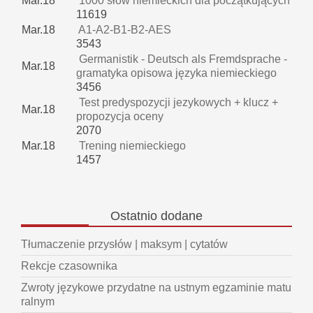
Mar.18
1000 słów niemieckich dla początkujących
11619
Mar.18
A1-A2-B1-B2-AES
3543
Germanistik - Deutsch als Fremdsprache -
Mar.18
gramatyka opisowa języka niemieckiego
3456
Test predyspozycji jezykowych + klucz +
Mar.18
propozycja oceny
2070
Mar.18
Trening niemieckiego
1457
Ostatnio
dodane
Tłumaczenie przysłów | maksym | cytatów
Rekcje czasownika
Zwroty językowe przydatne na ustnym egzaminie matu
ralnym