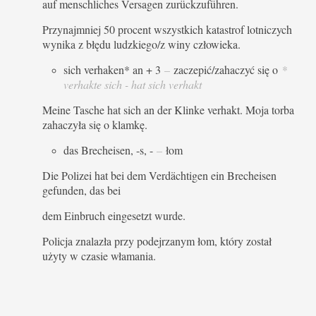
auf menschliches Versagen zurückzuführen.
Przynajmniej 50 procent wszystkich katastrof lotniczych
wynika z błędu ludzkiego/z winy człowieka.
sich verhaken* an + 3
–
zaczepić/zahaczyć się o
*
verhakte sich - hat sich verhakt
Meine Tasche hat sich an der Klinke verhakt. Moja torba
zahaczyła się o klamkę.
das Brecheisen, -s, -
–
łom
Die Polizei hat bei dem Verdächtigen ein Brecheisen
gefunden, das bei
dem Einbruch eingesetzt wurde.
Policja znalazła przy podejrzanym łom, który został
użyty w czasie włamania.