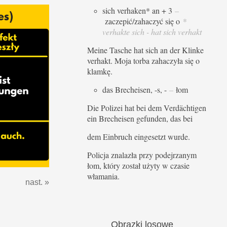
sich verhaken* an + 3
–
zaczepić/zahaczyć się o
*
verhakte sich - hat sich verhakt
Meine Tasche hat sich an der Klinke
verhakt. Moja torba zahaczyła się o
klamkę.
das Brecheisen, -s, -
–
łom
Die Polizei hat bei dem Verdächtigen
ein Brecheisen gefunden, das bei
dem Einbruch eingesetzt wurde.
Policja znalazła przy podejrzanym
łom, który został użyty w czasie
włamania.
nast. »
Obrazki
losowe