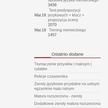
opisowa języka niemieckiego
3456
Test predyspozycji
Mar.18
jezykowych + klucz +
propozycja oceny
2070
Mar.18
Trening niemieckiego
1457
Ostatnio
dodane
Tłumaczenie przysłów | maksym |
cytatów
Rekcje czasownika
Zwroty językowe przydatne na ustnym
egzaminie matu ralnym
Matura rozszerzona - zwroty
Dodatkowe zwroty matura rozszerzona