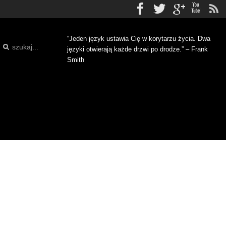
Facebook
Twitter
gplus
Yo
“Jeden język ustawia Cię w korytarzu życia. Dwa
języki otwierają każde drzwi po drodze.” – Frank
Smith