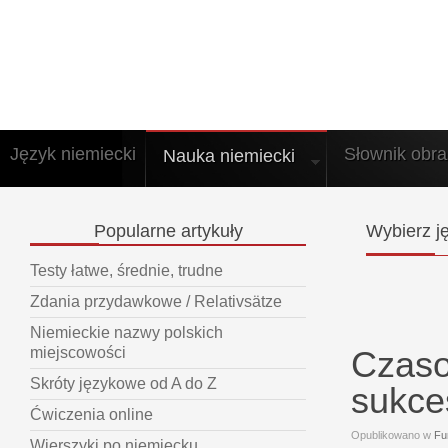
Język niemiecki
Słownik obr
Nauka niemiecki
Popularne
artykuły
Wybierz
ję
Testy łatwe, średnie, trudne
Zdania przydawkowe / Relativsätze
Niemieckie nazwy polskich
Czaso
miejscowości
Skróty językowe od A do Z
sukce
Ćwiczenia online
Opublikowano w
Fu
Wierszyki po niemiecku