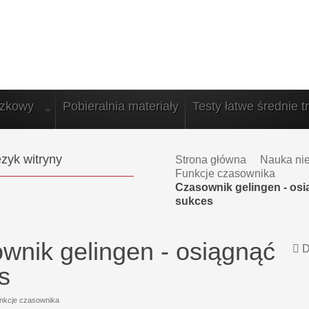
azkowy
Pobieralnia materiały
Testy łatwe średnie t
zyk witryny
Strona główna
Nauka ni
Funkcje czasownika
Czasownik gelingen - os
sukces
wnik gelingen - osiągnąć
D
s
nkcje czasownika