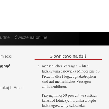
rudne
Ćwiczenia online
Słownictwo
na dziś
emiecki
menschliches Versagen
–
błąd
iągnąć
ludzki/wina człowieka Mindestens 50
Prozent aller Flugzeugkatastrophen
sind auf menschliches Versagen
zurückzuführen.
rukuj
Email
Przynajmniej 50 procent wszystkich
katastrof lotniczych wynika z błędu
ludzkiego/z winy człowieka.