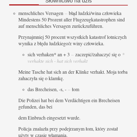
Słownictwo
na dziś
menschliches Versagen
–
błąd ludzki/wina człowieka
Mindestens 50 Prozent aller Flugzeugkatastrophen sind
auf menschliches Versagen zurückzuführen.
Przynajmniej 50 procent wszystkich katastrof lotniczych
wynika z błędu ludzkiego/z winy człowieka.
sich verhaken* an + 3
–
zaczepić/zahaczyć się o
*
verhakte sich - hat sich verhakt
Meine Tasche hat sich an der Klinke verhakt. Moja torba
zahaczyła się o klamkę.
das Brecheisen, -s, -
–
łom
Die Polizei hat bei dem Verdächtigen ein Brecheisen
gefunden, das bei
dem Einbruch eingesetzt wurde.
Policja znalazła przy podejrzanym łom, który został
użyty w czasie włamania.