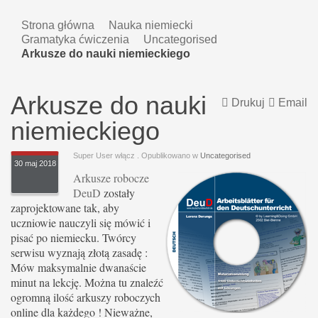
Strona główna
Nauka niemiecki
Gramatyka ćwiczenia
Uncategorised
Arkusze do nauki niemieckiego
Arkusze do nauki
Drukuj
Email
niemieckiego
Super User włącz
. Opublikowano w
Uncategorised
30 maj 2018
Arkusze robocze
DeuD
zostały
zaprojektowane tak, aby
uczniowie nauczyli się mówić i
pisać po niemiecku. Twórcy
serwisu wyznają złotą zasadę :
Mów maksymalnie dwanaście
minut na lekcję. Można tu znaleźć
ogromną ilość arkuszy roboczych
online dla każdego ! Nieważne,