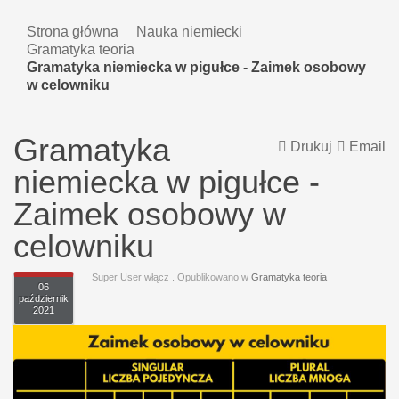
Strona główna
Nauka niemiecki
Gramatyka teoria
Gramatyka niemiecka w pigułce - Zaimek osobowy
w celowniku
Gramatyka
Drukuj
Email
niemiecka w pigułce -
Zaimek osobowy w
celowniku
Super User włącz
. Opublikowano w
Gramatyka teoria
06
październik
2021