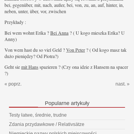
bei, gegenüber, mit, nach, außer, bei, von, zu, an, auf, hinter, in,
neben, unter, über, vor, zwischen
Przykłady :
Bei wem wohnt Erika ?
Bei Anna
? ( U kogo mieszka Erika? U
Anny)
Von wem hast du so viel Geld ?
Von Peter
? ( Od kogo masz tak
dużo pieniędzy? Od Piotra?)
Geht sie
mit Hans
spazieren ? (Czy ona idzie z Hansem na spacer
?)
« poprz.
nast. »
Popularne
artykuły
Testy łatwe, średnie, trudne
Zdania przydawkowe / Relativsätze
Niemieckie nazwy polskich miejscowości