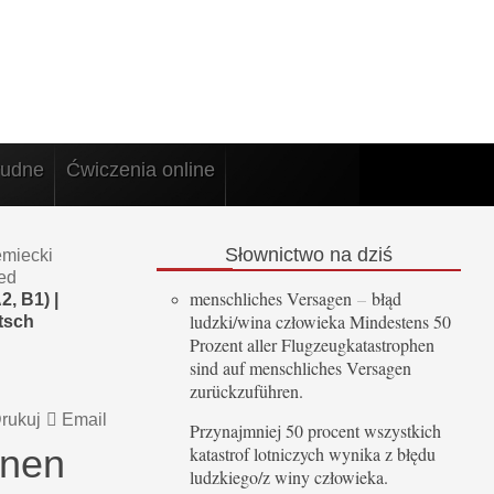
rudne
Ćwiczenia online
Słownictwo
na dziś
emiecki
ed
menschliches Versagen
–
błąd
, B1) |
ludzki/wina człowieka Mindestens 50
tsch
Prozent aller Flugzeugkatastrophen
sind auf menschliches Versagen
zurückzuführen.
rukuj
Email
Przynajmniej 50 procent wszystkich
rnen
katastrof lotniczych wynika z błędu
ludzkiego/z winy człowieka.