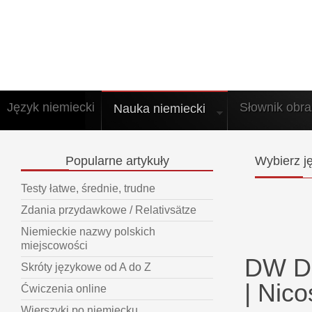
Język niemiecki
Słownik obr
Nauka niemiecki
Popularne
artykuły
Wybierz
ję
Testy łatwe, średnie, trudne
Zdania przydawkowe / Relativsätze
Niemieckie nazwy polskich
miejscowości
DW De
Skróty językowe od A do Z
| Nic
Ćwiczenia online
Wierszyki po niemiecku