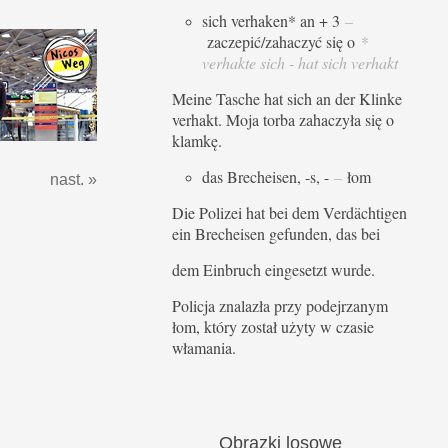
sich verhaken* an + 3
–
zaczepić/zahaczyć się o
*
verhakte sich - hat sich verhakt
Meine Tasche hat sich an der Klinke
verhakt. Moja torba zahaczyła się o
klamkę.
das Brecheisen, -s, -
–
łom
nast. »
Die Polizei hat bei dem Verdächtigen
ein Brecheisen gefunden, das bei
dem Einbruch eingesetzt wurde.
Policja znalazła przy podejrzanym
łom, który został użyty w czasie
włamania.
Obrazki
losowe