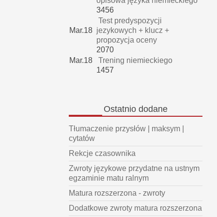
opisowa języka niemieckiego
3456
Test predyspozycji
Mar.18
jezykowych + klucz +
propozycja oceny
2070
Mar.18
Trening niemieckiego
1457
Ostatnio
dodane
Tłumaczenie przysłów | maksym |
cytatów
Rekcje czasownika
Zwroty językowe przydatne na ustnym
egzaminie matu ralnym
Matura rozszerzona - zwroty
Dodatkowe zwroty matura rozszerzona