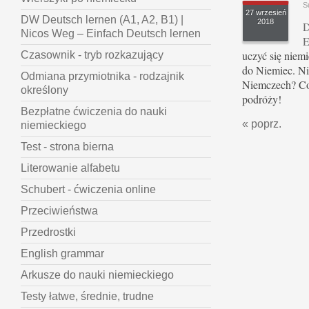
S
27 wrzesień
DW Deutsch lernen (A1, A2, B1) |
2018
D
Nicos Weg – Einfach Deutsch lernen
E
uczyć się niem
Czasownik - tryb rozkazujący
do Niemiec. N
Odmiana przymiotnika - rodzajnik
Niemczech? Co 
określony
podróży!
Bezpłatne ćwiczenia do nauki
« poprz.
niemieckiego
Test - strona bierna
Literowanie alfabetu
Schubert - ćwiczenia online
Przeciwieństwa
Przedrostki
English grammar
Arkusze do nauki niemieckiego
Testy łatwe, średnie, trudne