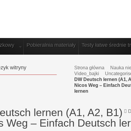
azkowy
Pobieralnia materiały
Testy łatwe średnie t
zyk witryny
Strona główna
Nauka ni
Video_bajki
Uncategoris
DW Deutsch lernen (A1, A2
Nicos Weg – Einfach Deu
lernen
utsch lernen (A1, A2, B1)
D
os Weg – Einfach Deutsch le