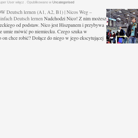
uper User włącz
. Opublikowano w
Uncategorised
W Deutsch lernen (A1, A2, B1) | Nicos Weg –
infach Deutsch lernen
Nadchodzi Nico! Z nim możesz
ieckiego od podstaw. Nico jest Hiszpanem i przybywa
ie umie mówić po niemiecku. Czego szuka w
on chce robić? Dołącz do niego w jego ekscytującej