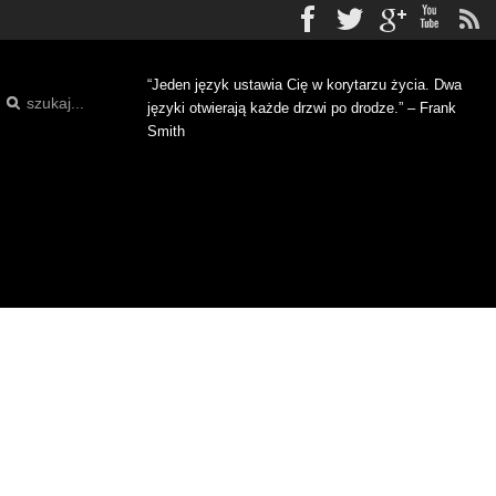
Facebook
Twitter
gplus
Yo
“Jeden język ustawia Cię w korytarzu życia. Dwa
języki otwierają każde drzwi po drodze.” – Frank
Smith