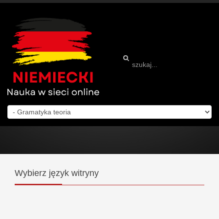
Wybierz
język witryny