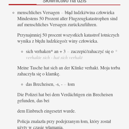
Słownictwo
na dziś
menschliches Versagen
–
błąd ludzki/wina człowieka
Mindestens 50 Prozent aller Flugzeugkatastrophen sind
auf menschliches Versagen zurückzuführen.
Przynajmniej 50 procent wszystkich katastrof lotniczych
wynika z błędu ludzkiego/z winy człowieka.
sich verhaken* an + 3
–
zaczepić/zahaczyć się o
*
verhakte sich - hat sich verhakt
Meine Tasche hat sich an der Klinke verhakt. Moja torba
zahaczyła się o klamkę.
das Brecheisen, -s, -
–
łom
Die Polizei hat bei dem Verdächtigen ein Brecheisen
gefunden, das bei
dem Einbruch eingesetzt wurde.
Policja znalazła przy podejrzanym łom, który został
użyty w czasie włamania.