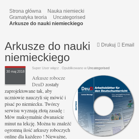
Strona główna
Nauka niemiecki
Gramatyka teoria
Uncategorised
Arkusze do nauki niemieckiego
Arkusze do nauki
Drukuj
Email
niemieckiego
Super User włącz
. Opublikowano w
Uncategorised
30 maj 2018
Arkusze robocze
DeuD
zostały
zaprojektowane tak, aby
uczniowie nauczyli się mówić i
pisać po niemiecku. Twórcy
serwisu wyznają złotą zasadę :
Mów maksymalnie dwanaście
minut na lekcję. Można tu znaleźć
ogromną ilość arkuszy roboczych
online dla każdego ! Nieważne,