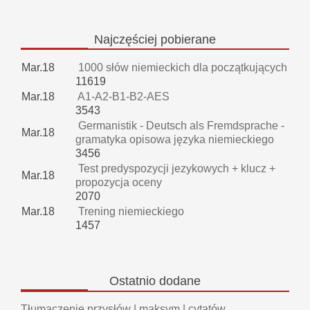
Najczęściej
pobierane
Mar.18
1000 słów niemieckich dla początkujących
11619
Mar.18
A1-A2-B1-B2-AES
3543
Germanistik - Deutsch als Fremdsprache -
Mar.18
gramatyka opisowa języka niemieckiego
3456
Test predyspozycji jezykowych + klucz +
Mar.18
propozycja oceny
2070
Mar.18
Trening niemieckiego
1457
Ostatnio
dodane
Tłumaczenie przysłów | maksym | cytatów