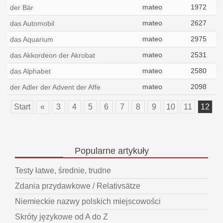
mateo
1972
der Bär
mateo
2627
das Automobil
mateo
2975
das Aquarium
mateo
2531
das Akkordeon der Akrobat
mateo
2580
das Alphabet
mateo
2098
der Adler der Advent der Affe
Start
«
3
4
5
6
7
8
9
10
11
12
Popularne
artykuły
Testy łatwe, średnie, trudne
Zdania przydawkowe / Relativsätze
Niemieckie nazwy polskich miejscowości
Skróty językowe od A do Z