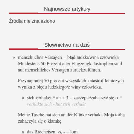
Najnowsze
artykuły
Źródła nie znaleziono
Słownictwo
na dziś
menschliches Versagen
–
błąd ludzki/wina człowieka
Mindestens 50 Prozent aller Flugzeugkatastrophen sind
auf menschliches Versagen zurückzuführen.
Przynajmniej 50 procent wszystkich katastrof lotniczych
wynika z błędu ludzkiego/z winy człowieka.
sich verhaken* an + 3
–
zaczepić/zahaczyć się o
*
verhakte sich - hat sich verhakt
Meine Tasche hat sich an der Klinke verhakt. Moja torba
zahaczyła się o klamkę.
das Brecheisen, -s, -
–
łom