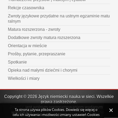
Rekcje czasownika
Zwroty językowe przydatne na ustnym egzaminie matu
ralnym
Matura rozszerzona - zwroty
Dodatkowe zwroty matura rozszerzona
Orientacja w mieście
Prośby, pytanie, przepraszanie
Spotkanie
Opieka nad małymi dziećmi i chorymi
Wielkości i miary
Copyright © 2026 Język niemiecki nauka w sieci. Wszelkie
prawa zastrzeżone.
Joomla!
jest wolnym oprogramowaniem wydanym na
Ta strona używa plików Cookies. Dowiedz się więcej o
warunkach
GNU Powszechnej Licencji Publicznej.
celu ich używania i możliwości zmiany ustawień Cookies
Polityka prywatności