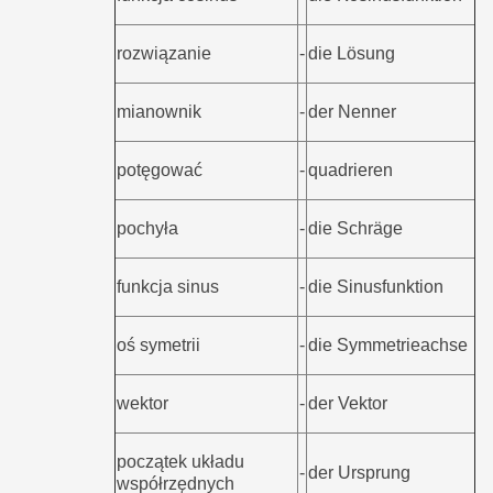
rozwiązanie
-
die Lösung
mianownik
-
der Nenner
potęgować
-
quadrieren
pochyła
-
die Schräge
funkcja sinus
-
die Sinusfunktion
oś symetrii
-
die Symmetrieachse
wektor
-
der Vektor
początek układu
-
der Ursprung
współrzędnych