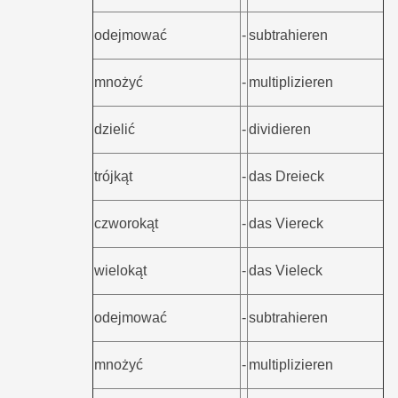
odejmować
-
subtrahieren
mnożyć
-
multiplizieren
dzielić
-
dividieren
trójkąt
-
das Dreieck
czworokąt
-
das Viereck
wielokąt
-
das Vieleck
odejmować
-
subtrahieren
mnożyć
-
multiplizieren