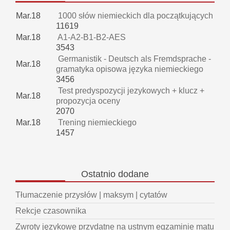
Mar.18
1000 słów niemieckich dla początkujących
11619
Mar.18
A1-A2-B1-B2-AES
3543
Germanistik - Deutsch als Fremdsprache -
Mar.18
gramatyka opisowa języka niemieckiego
3456
Test predyspozycji jezykowych + klucz +
Mar.18
propozycja oceny
2070
Mar.18
Trening niemieckiego
1457
Ostatnio
dodane
Tłumaczenie przysłów | maksym | cytatów
Rekcje czasownika
Zwroty językowe przydatne na ustnym egzaminie matu