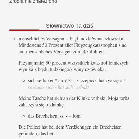
Źródła nie znaleziono
Słownictwo
na dziś
menschliches Versagen
–
błąd ludzki/wina człowieka
Mindestens 50 Prozent aller Flugzeugkatastrophen sind
auf menschliches Versagen zurückzuführen.
Przynajmniej 50 procent wszystkich katastrof lotniczych
wynika z błędu ludzkiego/z winy człowieka.
sich verhaken* an + 3
–
zaczepić/zahaczyć się o
*
verhakte sich - hat sich verhakt
Meine Tasche hat sich an der Klinke verhakt. Moja torba
zahaczyła się o klamkę.
das Brecheisen, -s, -
–
łom
Die Polizei hat bei dem Verdächtigen ein Brecheisen
gefunden, das bei