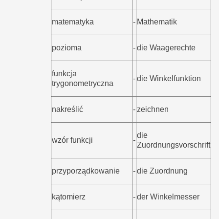
matematyka
-
Mathematik
pozioma
-
die Waagerechte
funkcja
-
die Winkelfunktion
trygonometryczna
nakreślić
-
zeichnen
die
wzór funkcji
-
Zuordnungsvorschrift
przyporządkowanie
-
die Zuordnung
kątomierz
-
der Winkelmesser