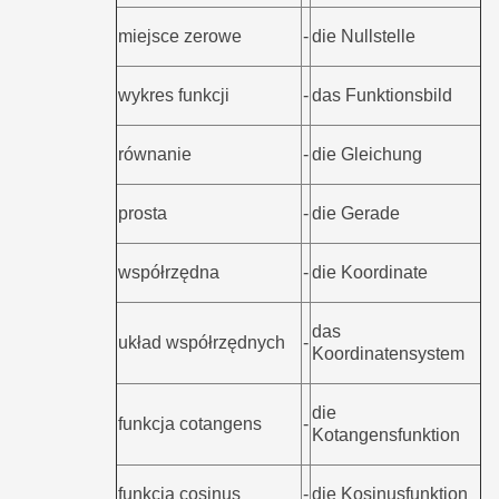
miejsce zerowe
-
die Nullstelle
wykres funkcji
-
das Funktionsbild
równanie
-
die Gleichung
prosta
-
die Gerade
współrzędna
-
die Koordinate
das
układ współrzędnych
-
Koordinatensystem
die
funkcja cotangens
-
Kotangensfunktion
funkcja cosinus
-
die Kosinusfunktion