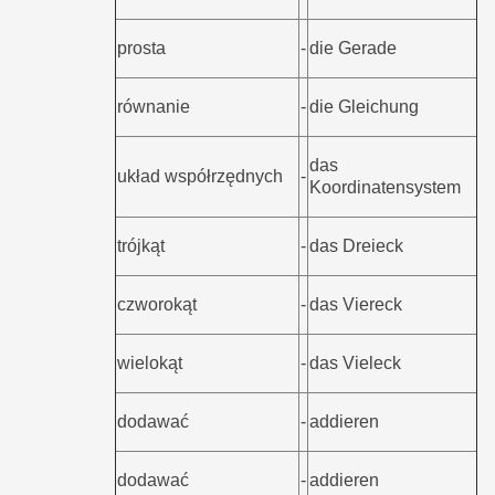
prosta
-
die Gerade
równanie
-
die Gleichung
das
układ współrzędnych
-
Koordinatensystem
trójkąt
-
das Dreieck
czworokąt
-
das Viereck
wielokąt
-
das Vieleck
dodawać
-
addieren
dodawać
-
addieren