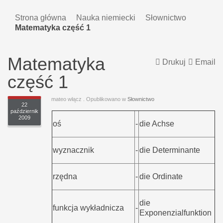
Strona główna
Nauka niemiecki
Słownictwo
Matematyka część 1
Matematyka
Drukuj
Email
część 1
mateo włącz
. Opublikowano w
Słownictwo
22
październik
2009
oś
-
die Achse
wyznacznik
-
die Determinante
rzędna
-
die Ordinate
die
funkcja wykładnicza
-
Exponenzialfunktion