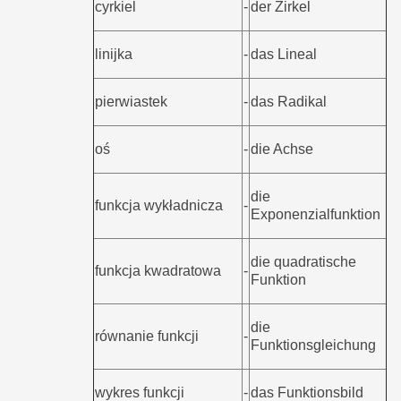
cyrkiel
-
der Zirkel
linijka
-
das Lineal
pierwiastek
-
das Radikal
oś
-
die Achse
die
funkcja wykładnicza
-
Exponenzialfunktion
die quadratische
funkcja kwadratowa
-
Funktion
die
równanie funkcji
-
Funktionsgleichung
wykres funkcji
-
das Funktionsbild