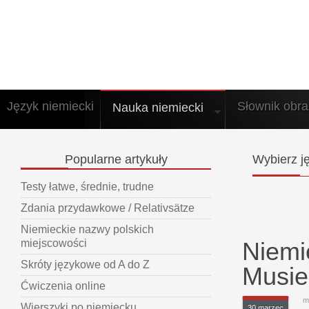
Język niemiecki
Słownik obr
Nauka niemiecki
Popularne
artykuły
Wybierz
ję
Testy łatwe, średnie, trudne
Zdania przydawkowe / Relativsätze
Niemieckie nazwy polskich
Niemi
miejscowości
Skróty językowe od A do Z
Musie
Ćwiczenia online
m
Wierszyki po niemiecku
30 marzec