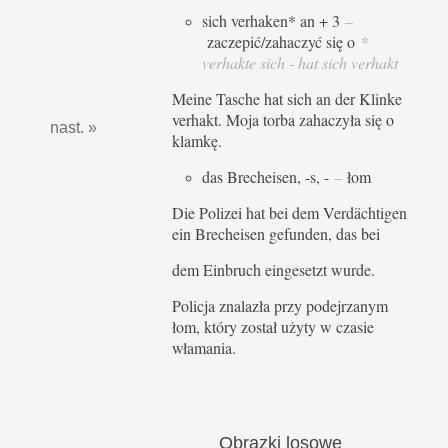
sich verhaken* an + 3
–
zaczepić/zahaczyć się o
*
verhakte sich - hat sich verhakt
Meine Tasche hat sich an der Klinke
verhakt. Moja torba zahaczyła się o
nast. »
klamkę.
das Brecheisen, -s, -
–
łom
Die Polizei hat bei dem Verdächtigen
ein Brecheisen gefunden, das bei
dem Einbruch eingesetzt wurde.
Policja znalazła przy podejrzanym
łom, który został użyty w czasie
włamania.
Obrazki
losowe