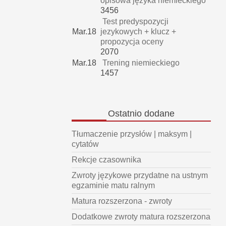
opisowa języka niemieckiego
3456
Test predyspozycji
Mar.18
jezykowych + klucz +
propozycja oceny
2070
Mar.18
Trening niemieckiego
1457
Ostatnio
dodane
Tłumaczenie przysłów | maksym |
cytatów
Rekcje czasownika
Zwroty językowe przydatne na ustnym
egzaminie matu ralnym
Matura rozszerzona - zwroty
Dodatkowe zwroty matura rozszerzona