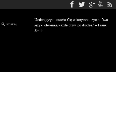
Facebook
Twitter
gplus
Yo
“Jeden język ustawia Cię w korytarzu życia. Dwa
języki otwierają każde drzwi po drodze.” – Frank
Smith