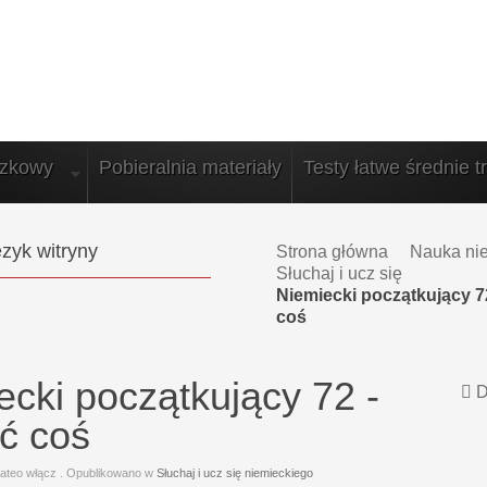
azkowy
Pobieralnia materiały
Testy łatwe średnie t
zyk witryny
Strona główna
Nauka ni
Słuchaj i ucz się
Niemiecki początkujący 7
coś
ecki początkujący 72 -
D
ć coś
ateo włącz
. Opublikowano w
Słuchaj i ucz się niemieckiego