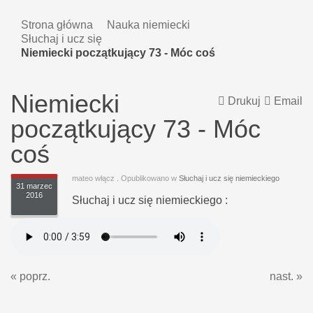
Strona główna
Nauka niemiecki
Słuchaj i ucz się
Niemiecki początkujący 73 - Móc coś
Niemiecki
Drukuj
Email
początkujący 73 - Móc
coś
mateo włącz
. Opublikowano w
Słuchaj i ucz się niemieckiego
31 marzec
2016
Słuchaj i ucz się niemieckiego :
« poprz.
nast. »