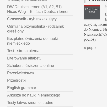
DW Deutsch lernen (A1, A2, B1) |
S
27 wrzesień
Nicos Weg – Einfach Deutsch lernen
2018
D
E
Czasownik - tryb rozkazujący
uczyć się niem
Odmiana przymiotnika - rodzajnik
do Niemiec. N
określony
Niemczech? Co 
podróży!
Bezpłatne ćwiczenia do nauki
niemieckiego
« poprz.
Test - strona bierna
Literowanie alfabetu
Schubert - ćwiczenia online
Przeciwieństwa
Przedrostki
English grammar
Arkusze do nauki niemieckiego
Testy łatwe, średnie, trudne