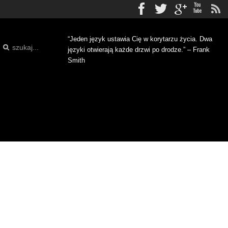
Facebook
Twitter
gplus
Yo
“Jeden język ustawia Cię w korytarzu życia. Dwa
języki otwierają każde drzwi po drodze.” – Frank
Smith