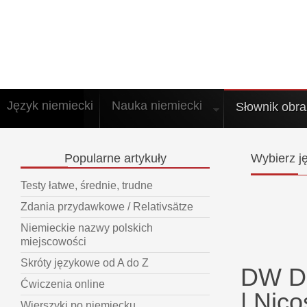
Język niemiecki
Nauka niemiecki
Słownik obr
Popularne
artykuły
Wybierz
ję
Testy łatwe, średnie, trudne
Zdania przydawkowe / Relativsätze
Niemieckie nazwy polskich
miejscowości
Skróty językowe od A do Z
DW De
Ćwiczenia online
| Nic
Wierszyki po niemiecku