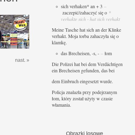
sich verhaken* an + 3
–
zaczepić/zahaczyć się o
*
verhakte sich - hat sich verhakt
Meine Tasche hat sich an der Klinke
verhakt. Moja torba zahaczyła się o
klamkę.
das Brecheisen, -s, -
–
łom
nast. »
Die Polizei hat bei dem Verdächtigen
ein Brecheisen gefunden, das bei
dem Einbruch eingesetzt wurde.
Policja znalazła przy podejrzanym
łom, który został użyty w czasie
włamania.
Obrazki
losowe