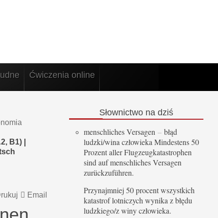
rudne
Ćwiczenia online
Słownictwo
na dziś
onomia
menschliches Versagen
–
błąd
ludzki/wina człowieka Mindestens 50
, B1) |
Prozent aller Flugzeugkatastrophen
tsch
sind auf menschliches Versagen
zurückzuführen.
Przynajmniej 50 procent wszystkich
rukuj
Email
katastrof lotniczych wynika z błędu
rnen
ludzkiego/z winy człowieka.