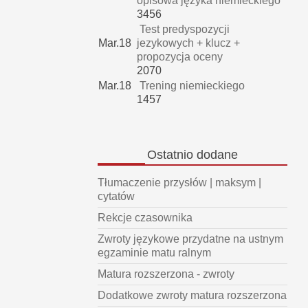
opisowa języka niemieckiego
3456
Test predyspozycji
Mar.18
jezykowych + klucz +
propozycja oceny
2070
Mar.18
Trening niemieckiego
1457
Ostatnio
dodane
Tłumaczenie przysłów | maksym |
cytatów
Rekcje czasownika
Zwroty językowe przydatne na ustnym
egzaminie matu ralnym
Matura rozszerzona - zwroty
Dodatkowe zwroty matura rozszerzona