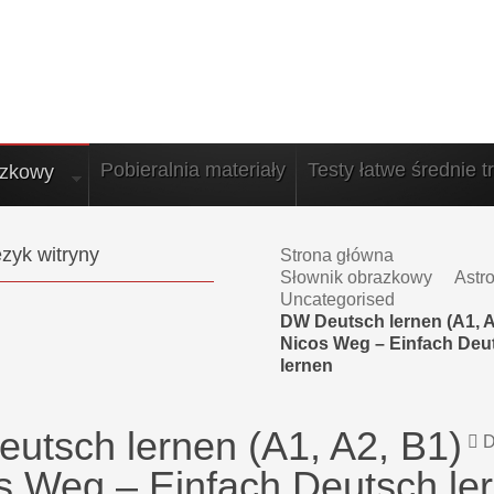
Pobieralnia materiały
Testy łatwe średnie t
azkowy
zyk witryny
Strona główna
Słownik obrazkowy
Astr
Uncategorised
DW Deutsch lernen (A1, A2
Nicos Weg – Einfach Deu
lernen
utsch lernen (A1, A2, B1)
D
os Weg – Einfach Deutsch le