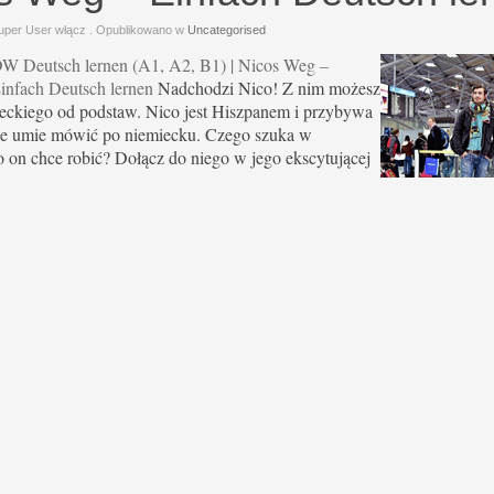
uper User włącz
. Opublikowano w
Uncategorised
W Deutsch lernen (A1, A2, B1) | Nicos Weg –
infach Deutsch lernen
Nadchodzi Nico! Z nim możesz
ieckiego od podstaw. Nico jest Hiszpanem i przybywa
ie umie mówić po niemiecku. Czego szuka w
on chce robić? Dołącz do niego w jego ekscytującej