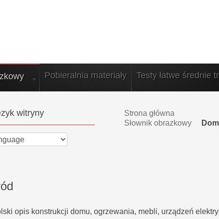
Pobieralnia materiały
Testy łatwe średnie t
azkowy
zyk witryny
Strona główna
Słownik obrazkowy
Dom
ród
ski opis konstrukcji domu, ogrzewania, mebli, urządzeń elektry