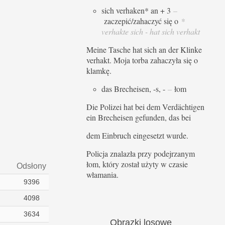
sich verhaken* an + 3
–
zaczepić/zahaczyć się o
*
verhakte sich - hat sich verhakt
Meine Tasche hat sich an der Klinke
verhakt. Moja torba zahaczyła się o
klamkę.
das Brecheisen, -s, -
–
łom
Die Polizei hat bei dem Verdächtigen
ein Brecheisen gefunden, das bei
dem Einbruch eingesetzt wurde.
Policja znalazła przy podejrzanym
łom, który został użyty w czasie
Odsłony
włamania.
9396
4098
3634
Obrazki
losowe