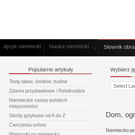
Język niemiecki
Nauka niemiecki
Słownik obr
Popularne
artykuły
Wybierz
ję
Testy łatwe, średnie, trudne
Zdania przydawkowe / Relativsätze
Niemieckie nazwy polskich
miejscowości
Dom, og
Skróty językowe od A do Z
Ćwiczenia online
Niemiecko-pol
Wierszyki po niemiecku