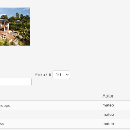
Pokaż #
Autor
mateo
Treppe
mateo
mateo
wy