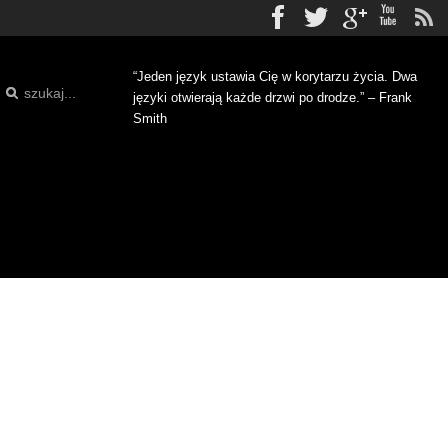
Facebook
Twitter
gplus
Yo
“Jeden język ustawia Cię w korytarzu życia. Dwa
języki otwierają każde drzwi po drodze.” – Frank
Smith