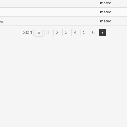
mateo
mateo
mateo
we
Start
«
1
2
3
4
5
6
7