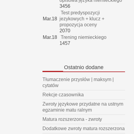
opisowa języka niemieckiego
3456
Test predyspozycji
Mar.18
jezykowych + klucz +
propozycja oceny
2070
Mar.18
Trening niemieckiego
1457
Ostatnio
dodane
Tłumaczenie przysłów | maksym |
cytatów
Rekcje czasownika
Zwroty językowe przydatne na ustnym
egzaminie matu ralnym
Matura rozszerzona - zwroty
Dodatkowe zwroty matura rozszerzona