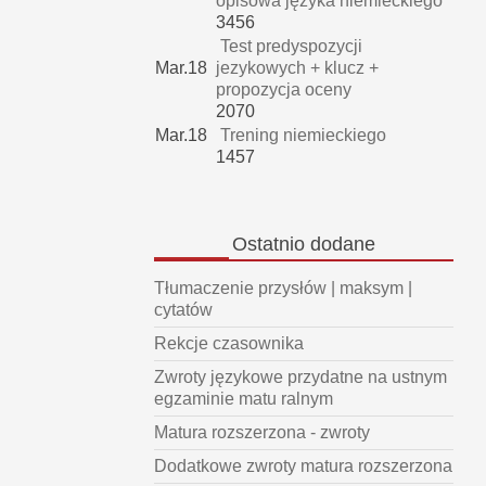
opisowa języka niemieckiego
3456
Test predyspozycji
Mar.18
jezykowych + klucz +
propozycja oceny
2070
Mar.18
Trening niemieckiego
1457
Ostatnio
dodane
Tłumaczenie przysłów | maksym |
cytatów
Rekcje czasownika
Zwroty językowe przydatne na ustnym
egzaminie matu ralnym
Matura rozszerzona - zwroty
Dodatkowe zwroty matura rozszerzona