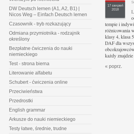
S
17 sierpień
DW Deutsch lernen (A1, A2, B1) |
2018
L
Nicos Weg – Einfach Deutsch lernen
o
tempie i indyw
Czasownik - tryb rozkazujący
różnicowania w
Odmiana przymiotnika - rodzajnik
klasy 4, klasa 5
określony
DAF dla wszys
Bezpłatne ćwiczenia do nauki
obcokrajowców.
niemieckiego
każdy znajdzie 
Test - strona bierna
« poprz.
Literowanie alfabetu
Schubert - ćwiczenia online
Przeciwieństwa
Przedrostki
English grammar
Arkusze do nauki niemieckiego
Testy łatwe, średnie, trudne