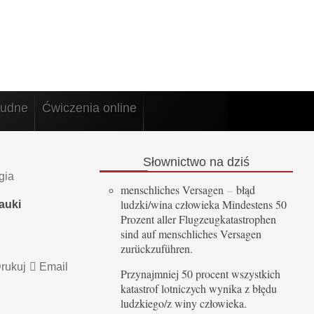
rudne
Ćwiczenia online
Słownictwo
na dziś
gia
menschliches Versagen
–
błąd
ludzki/wina człowieka Mindestens 50
auki
Prozent aller Flugzeugkatastrophen
sind auf menschliches Versagen
zurückzuführen.
rukuj
Email
Przynajmniej 50 procent wszystkich
katastrof lotniczych wynika z błędu
ludzkiego/z winy człowieka.