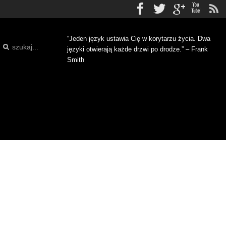
Facebook
Twitter
gplus
Yo
“Jeden język ustawia Cię w korytarzu życia. Dwa
języki otwierają każde drzwi po drodze.” – Frank
Smith