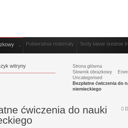
Pobieralnia materiały
Testy łatwe średnie t
azkowy
zyk witryny
Strona główna
Słownik obrazkowy
Ener
Uncategorised
Bezpłatne ćwiczenia do n
niemieckiego
atne ćwiczenia do nauki
D
eckiego