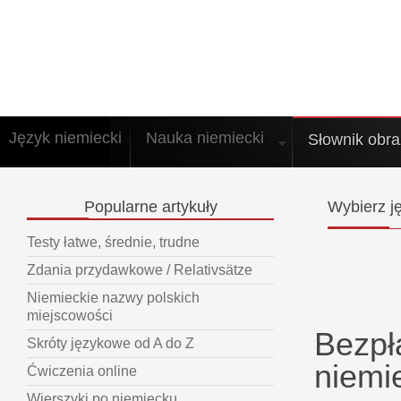
Język niemiecki
Nauka niemiecki
Słownik obr
Popularne
artykuły
Wybierz
ję
Testy łatwe, średnie, trudne
Zdania przydawkowe / Relativsätze
Niemieckie nazwy polskich
miejscowości
Bezpł
Skróty językowe od A do Z
niemi
Ćwiczenia online
Wierszyki po niemiecku