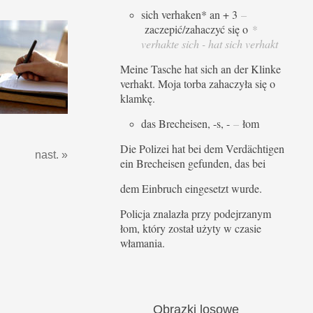
sich verhaken* an + 3
–
zaczepić/zahaczyć się o
*
verhakte sich - hat sich verhakt
Meine Tasche hat sich an der Klinke
verhakt. Moja torba zahaczyła się o
klamkę.
das Brecheisen, -s, -
–
łom
Die Polizei hat bei dem Verdächtigen
nast. »
ein Brecheisen gefunden, das bei
dem Einbruch eingesetzt wurde.
Policja znalazła przy podejrzanym
łom, który został użyty w czasie
włamania.
Obrazki
losowe