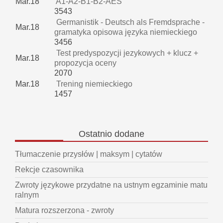
Mar.18
A1-A2-B1-B2-AES
3543
Germanistik - Deutsch als Fremdsprache -
Mar.18
gramatyka opisowa języka niemieckiego
3456
Test predyspozycji jezykowych + klucz +
Mar.18
propozycja oceny
2070
Mar.18
Trening niemieckiego
1457
Ostatnio
dodane
Tłumaczenie przysłów | maksym | cytatów
Rekcje czasownika
Zwroty językowe przydatne na ustnym egzaminie matu
ralnym
Matura rozszerzona - zwroty