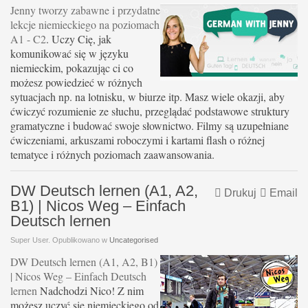
Jenny tworzy zabawne i przydatne
lekcje niemieckiego na poziomach
A1 - C2
. Uczy Cię, jak
komunikować się w języku
niemieckim, pokazując ci co
możesz powiedzieć w różnych
sytuacjach np. na lotnisku, w biurze itp. Masz wiele okazji, aby
ćwiczyć rozumienie ze słuchu, przeglądać podstawowe struktury
gramatyczne i budować swoje słownictwo. Filmy są uzupełniane
ćwiczeniami, arkuszami roboczymi i kartami flash o różnej
tematyce i różnych poziomach zaawansowania.
DW Deutsch lernen (A1, A2,
Drukuj
Email
B1) | Nicos Weg – Einfach
Deutsch lernen
Super User. Opublikowano w
Uncategorised
DW Deutsch lernen (A1, A2, B1)
| Nicos Weg – Einfach Deutsch
lernen
Nadchodzi Nico! Z nim
możesz uczyć się niemieckiego od