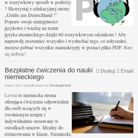
w rozrywkowy sposób w podróży
? Skorzystaj z edukacyjnej strony
„Grüße aus Deutschland !"
Popraw swoje umiejętności
językowe i wiedzę na temat
języka niemieckiego dzięki 60 rozrywkowym odcinkom ! Aby
naprawdę zrozumieć wszystko i wysłuchać tego, co usłyszałeś,
możesz pobrać wszystkie manuskrypty w postaci pliku PDF.
Baw
się dobrze!
Bezpłatne ćwiczenia do nauki
Drukuj
Email
niemieckiego
Super User. Opublikowano w
Uncategorised
Levrai
to niemiecka strona
oferująca ćwiczenia odpowiednie
dla osób uczących się w
zwolnionym tempie i
indywidualnie stosowane w
ośrodkach urazów. Idealny do
różnicowania w klasie. Niemiecki,