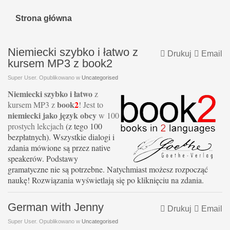
Strona główna
Niemiecki szybko i łatwo z
Drukuj
Email
kursem MP3 z book2
Super User. Opublikowano w
Uncategorised
Niemiecki szybko i łatwo
z
book
2
kursem MP3 z
! Jest to
niemiecki jako język obcy
w 100
prostych lekcjach
(z tego 100
bezpłatnych). Wszystkie dialogi i
zdania mówione są przez native
speakerów. Podstawy
gramatyczne nie są potrzebne. Natychmiast możesz rozpocząć
naukę! Rozwiązania wyświetlają się po kliknięciu na zdania.
German with Jenny
Drukuj
Email
Super User. Opublikowano w
Uncategorised