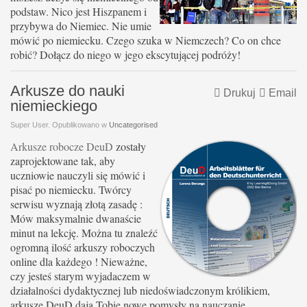
podstaw. Nico jest Hiszpanem i
przybywa do Niemiec. Nie umie
mówić po niemiecku. Czego szuka w Niemczech? Co on chce
robić? Dołącz do niego w jego ekscytującej podróży!
Arkusze do nauki
Drukuj
Email
niemieckiego
Super User. Opublikowano w
Uncategorised
Arkusze robocze DeuD
zostały
zaprojektowane tak, aby
uczniowie nauczyli się mówić i
pisać po niemiecku. Twórcy
serwisu wyznają złotą zasadę :
Mów maksymalnie dwanaście
minut na lekcję. Można tu znaleźć
ogromną ilość arkuszy roboczych
online dla każdego ! Nieważne,
czy jesteś starym wyjadaczem w
działalności dydaktycznej lub niedoświadczonym królikiem,
arkusze DeuD dają Tobie nowe pomysły na nauczanie.