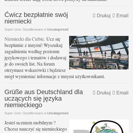
Ćwicz bezpłatnie swój
Drukuj
Email
niemiecki
Super User. Opublikowano w
Uncategorised
Niemiecki dla Ciebie.
Ucz się
bezpłatnie z innymi! Wyszukuj
zagadnienia według poziomu
językowego i tematów i dodawaj
je do swoich list. Na forum
otrzymasz wskazówki i będziesz
mógł wymieniać informacje z innymi użytkownikami.
Grüße aus Deutschland dla
Drukuj
Email
uczących się języka
niemieckiego
Super User. Opublikowano w
Uncategorised
Jeste
ś uczniem mobilnym ?
Chcesz nauczyć się niemieckiego