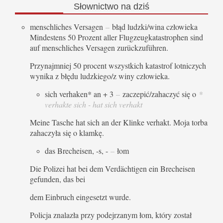
Słownictwo
na dziś
menschliches Versagen
–
błąd ludzki/wina człowieka
Mindestens 50 Prozent aller Flugzeugkatastrophen sind
auf menschliches Versagen zurückzuführen.
Przynajmniej 50 procent wszystkich katastrof lotniczych
wynika z błędu ludzkiego/z winy człowieka.
sich verhaken* an + 3
–
zaczepić/zahaczyć się o
*
verhakte sich - hat sich verhakt
Meine Tasche hat sich an der Klinke verhakt. Moja torba
zahaczyła się o klamkę.
das Brecheisen, -s, -
–
łom
Die Polizei hat bei dem Verdächtigen ein Brecheisen
gefunden, das bei
dem Einbruch eingesetzt wurde.
Policja znalazła przy podejrzanym łom, który został