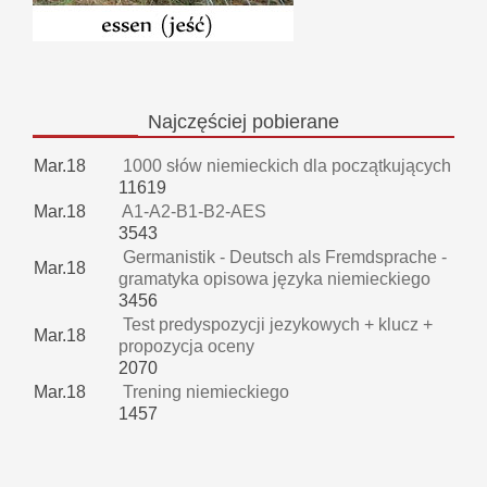
Najczęściej
pobierane
Mar.18
1000 słów niemieckich dla początkujących
11619
Mar.18
A1-A2-B1-B2-AES
3543
Germanistik - Deutsch als Fremdsprache -
Mar.18
gramatyka opisowa języka niemieckiego
3456
Test predyspozycji jezykowych + klucz +
Mar.18
propozycja oceny
2070
Mar.18
Trening niemieckiego
1457