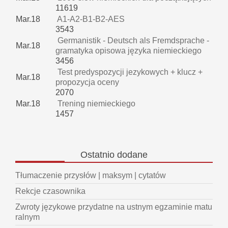
11619
Mar.18
A1-A2-B1-B2-AES
3543
Germanistik - Deutsch als Fremdsprache -
Mar.18
gramatyka opisowa języka niemieckiego
3456
Test predyspozycji jezykowych + klucz +
Mar.18
propozycja oceny
2070
Mar.18
Trening niemieckiego
1457
Ostatnio
dodane
Tłumaczenie przysłów | maksym | cytatów
Rekcje czasownika
Zwroty językowe przydatne na ustnym egzaminie matu
ralnym