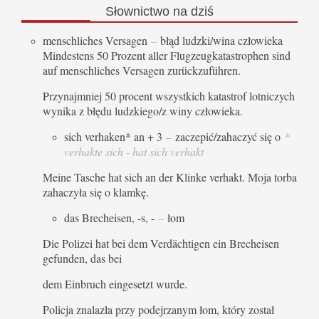
Słownictwo
na dziś
menschliches Versagen
–
błąd ludzki/wina człowieka
Mindestens 50 Prozent aller Flugzeugkatastrophen sind
auf menschliches Versagen zurückzuführen.
Przynajmniej 50 procent wszystkich katastrof lotniczych
wynika z błędu ludzkiego/z winy człowieka.
sich verhaken* an + 3
–
zaczepić/zahaczyć się o
*
verhakte sich - hat sich verhakt
Meine Tasche hat sich an der Klinke verhakt. Moja torba
zahaczyła się o klamkę.
das Brecheisen, -s, -
–
łom
Die Polizei hat bei dem Verdächtigen ein Brecheisen
gefunden, das bei
dem Einbruch eingesetzt wurde.
Policja znalazła przy podejrzanym łom, który został