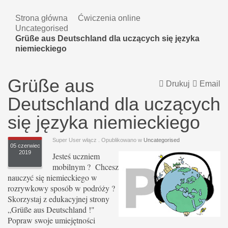
Strona główna
Ćwiczenia online
Uncategorised
Grüße aus Deutschland dla uczących się języka
niemieckiego
Grüße aus
Drukuj
Email
Deutschland dla uczących
się języka niemieckiego
Super User włącz
. Opublikowano w
Uncategorised
05 czerwiec
2019
Jeste
ś uczniem
mobilnym ? Chcesz
nauczyć się niemieckiego w
rozrywkowy sposób w podróży ?
Skorzystaj z edukacyjnej strony
„Grüße aus Deutschland !"
Popraw swoje umiejętności