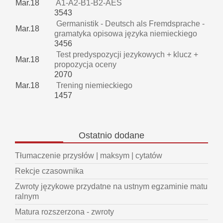
Mar.18
A1-A2-B1-B2-AES
3543
Germanistik - Deutsch als Fremdsprache -
Mar.18
gramatyka opisowa języka niemieckiego
3456
Test predyspozycji jezykowych + klucz +
Mar.18
propozycja oceny
2070
Mar.18
Trening niemieckiego
1457
Ostatnio
dodane
Tłumaczenie przysłów | maksym | cytatów
Rekcje czasownika
Zwroty językowe przydatne na ustnym egzaminie matu
ralnym
Matura rozszerzona - zwroty