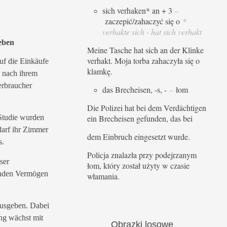
sich verhaken* an + 3
–
zaczepić/zahaczyć się o
*
verhakte sich - hat sich verhakt
eben
Meine Tasche hat sich an der Klinke
verhakt. Moja torba zahaczyła się o
f die Einkäufe
klamkę.
r nach ihrem
erbraucher
das Brecheisen, -s, -
–
łom
Die Polizei hat bei dem Verdächtigen
 Studie wurden
ein Brecheisen gefunden, das bei
darf ihr Zimmer
dem Einbruch eingesetzt wurde.
s.
Policja znalazła przy podejrzanym
ser
łom, który został użyty w czasie
enden Vermögen
włamania.
Ausgeben. Dabei
ng wächst mit
Obrazki
losowe