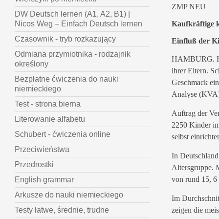
ZMP NEU
DW Deutsch lernen (A1, A2, B1) |
Kaufkräftige 
Nicos Weg – Einfach Deutsch lernen
Czasownik - tryb rozkazujący
Einfluß der K
Odmiana przymiotnika - rodzajnik
HAMBURG. Kind
określony
ihrer Eltern. S
Bezpłatne ćwiczenia do nauki
Geschmack eink
niemieckiego
Analyse (KVA
Test - strona bierna
Auftrag der Ver
Literowanie alfabetu
2250 Kinder im 
Schubert - ćwiczenia online
selbst einricht
Przeciwieństwa
In Deutschland
Przedrostki
Altersgruppe. 
von rund 15, 6 
English grammar
Arkusze do nauki niemieckiego
Im Durchschnit
zeigen die mei
Testy łatwe, średnie, trudne