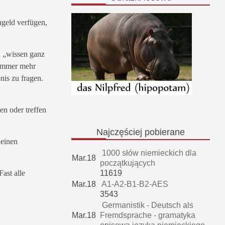
ngeld verfügen,
n „wissen ganz
 immer mehr
nis zu fragen.
en oder treffen
Najczęściej
pobierane
 einen
1000 słów niemieckich dla
Mar.18
początkujących
ast alle
11619
Mar.18
A1-A2-B1-B2-AES
3543
Germanistik - Deutsch als
Mar.18
Fremdsprache - gramatyka