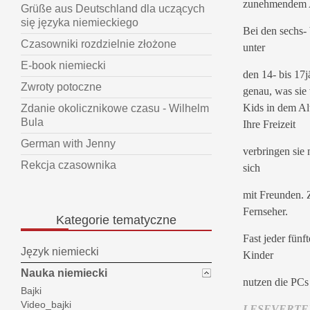
zunehmendem A
Grüße aus Deutschland dla uczących
się języka niemieckiego
Bei den sechs- 
Czasowniki rozdzielnie złożone
unter
E-book niemiecki
den 14- bis 17
Zwroty potoczne
genau, was sie
Kids in dem Al
Zdanie okolicznikowe czasu - Wilhelm
Bula
Ihre Freizeit
German with Jenny
verbringen sie 
Rekcja czasownika
sich
mit Freunden. Z
Fernseher.
Kategorie
tematyczne
Fast jeder fünf
Język niemiecki
Kinder
Nauka niemiecki
nutzen die PCs
Bajki
Video_bajki
LESEVERTEH