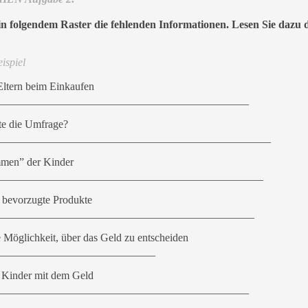
in folgendem Raster die fehlenden Informationen. Lesen Sie dazu 
ispiel
Eltern beim Einkaufen
______________________________________________
e die Umfrage?
__________________________________________________
mmen” der Kinder
________________________________________________
 bevorzugte Produkte
_______________________________________________
e Möglichkeit, über das Geld zu entscheiden
_____________________________
Kinder mit dem Geld
______________________________________________