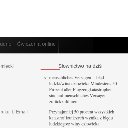
rudne
Ćwiczenia online
Słownictwo
na dziś
emiecki
menschliches Versagen
–
błąd
ludzki/wina człowieka Mindestens 50
Prozent aller Flugzeugkatastrophen
sind auf menschliches Versagen
zurückzuführen.
Przynajmniej 50 procent wszystkich
rukuj
Email
katastrof lotniczych wynika z błędu
ludzkiego/z winy człowieka.