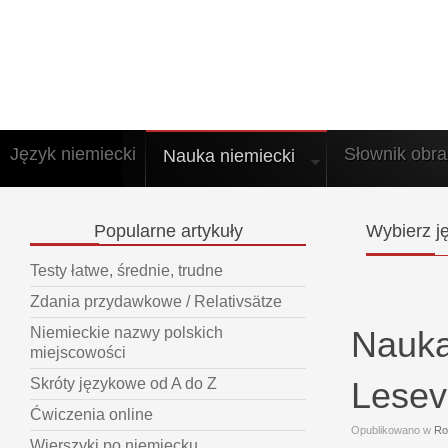
Język niemiecki
Słownik obr
Nauka niemiecki
Popularne
artykuły
Wybierz
ję
Testy łatwe, średnie, trudne
Zdania przydawkowe / Relativsätze
Nauka
Niemieckie nazwy polskich
miejscowości
Lesev
Skróty językowe od A do Z
Ćwiczenia online
Opublikowano w
Ro
Wierszyki po niemiecku