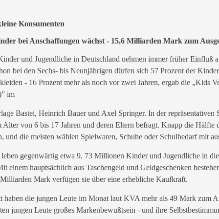
kleine Konsumenten
inder bei Anschaffungen wächst - 15,6 Milliarden Mark zum Ausg
er und Jugendliche in Deutschland nehmen immer früher Einfluß au
chon bei den Sechs- bis Neunjährigen dürfen sich 57 Prozent der Kinde
leiden - 16 Prozent mehr als noch vor zwei Jahren, ergab die „Kids V
)” im
lage Bastei, Heinrich Bauer und Axel Springer. In der repräsentativen
Alter von 6 bis 17 Jahren und deren Eltern befragt. Knapp die Hälfte 
en, und die meisten wählen Spielwaren, Schuhe oder Schulbedarf mit au
 leben gegenwärtig etwa 9, 73 Millionen Kinder und Jugendliche in die
Mit einem hauptsächlich aus Taschengeld und Geldgeschenken besteh
Milliarden Mark verfügen sie über eine erhebliche Kaufkraft.
t haben die jungen Leute im Monat laut KVA mehr als 49 Mark zum 
sten jungen Leute großes Markenbewußtsein - und ihre Selbstbestimmu