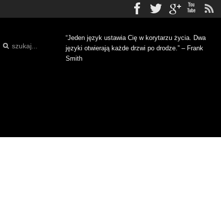
Facebook
Twitter
gplus
Yo
“Jeden język ustawia Cię w korytarzu życia. Dwa
języki otwierają każde drzwi po drodze.” – Frank
Smith