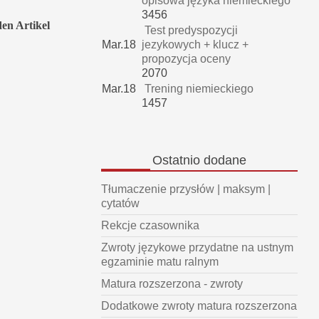
opisowa języka niemieckiego
3456
den Artikel
Test predyspozycji
Mar.18
jezykowych + klucz +
propozycja oceny
2070
Mar.18
Trening niemieckiego
1457
Ostatnio
dodane
Tłumaczenie przysłów | maksym |
cytatów
Rekcje czasownika
Zwroty językowe przydatne na ustnym
egzaminie matu ralnym
Matura rozszerzona - zwroty
Dodatkowe zwroty matura rozszerzona