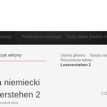
azkowy
Pobieralnia materiały
Testy łatwe średnie t
zyk witryny
Strona główna
Nauka ni
Rozumienie tekstu
Leseverstehen 2
 niemiecki
erstehen 2
D
zumienie tekstu