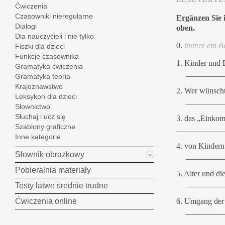
Ćwiczenia
Czasowniki nieregularne
Ergänzen Sie 
Dialogi
oben.
Dla nauczycieli i nie tylko
0.
immer ein Be
Fiszki dla dzieci
Funkcje czasownika
1.
Kinder und 
Gramatyka ćwiczenia
_________
Gramatyka teoria
Krajoznawstwo
2.
Wer wünscht
Leksykon dla dzieci
_________
Słownictwo
Słuchaj i ucz się
3. das „Einko
Szablony graficzne
____________
Inne kategorie
4.
von Kindern
Słownik obrazkowy
_________
Pobieralnia materiały
5.
Alter und di
_________
Testy łatwe średnie trudne
6.
Umgang der 
Ćwiczenia online
_________