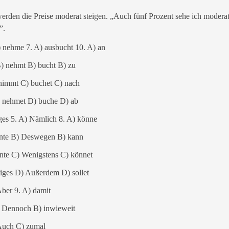
erden die Preise moderat steigen. „Auch fünf Prozent sehe ich modera
.”.
) nehme 7. A) ausbucht 10. A) an
) nehmt B) bucht B) zu
 nimmt C) buchet C) nach
 nehmet D) buche D) ab
iges 5. A) Nämlich 8. A) könne
ante B) Deswegen B) kann
ante C) Wenigstens C) könnet
iges D) Außerdem D) sollet
Aber 9. A) damit
 Dennoch B) inwieweit
Auch C) zumal