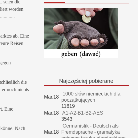
..... seien die
liert worden.
............
arktes ab. Eine
 teure Reisen.
agegen
Najczęściej
pobierane
chließlich die
.... er noch nichts
1000 słów niemieckich dla
Mar.18
początkujących
11619
t. Eine
Mar.18
A1-A2-B1-B2-AES
3543
Germanistik - Deutsch als
en könne. Nach
Mar.18
Fremdsprache - gramatyka