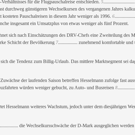
-Verhältnisses für die Flugpauschalreise entschieden.
5
.......................
fast durchweg günstigeren Wechselkursen des vergangenen Jahres kalku
t kosteten Pauschalreisen in diesem Jahr weniger als 1996.
6
.................
anche insgesamt ein Umsatzplus von etwas weniger als fünf Prozent.
chnet sich nach Einschätzungen des DRV-Chefs eine Zweiteilung des M
rke Schicht der Bevölkerung
7
................ zunehmend komfortable und
e sich die Tendenz zum Billig-Urlaub. Das mittlere Marktsegment sei d
Zuwächse der laufenden Saison betreffen Hesselmann zufolge fast auss
euzfahrten würden weniger gebucht, zu Auto- und Busreisen
8
...........
tet Hesselmann weiteres Wachstum, jedoch unter dem diesjährigen Wer
.................. die Wechselkursschwäche der D-Mark ausgeglichen werd