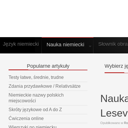
Język niemiecki
Słownik obr
Nauka niemiecki
Popularne
artykuły
Wybierz
ję
Testy łatwe, średnie, trudne
Zdania przydawkowe / Relativsätze
Nauka
Niemieckie nazwy polskich
miejscowości
Lesev
Skróty językowe od A do Z
Ćwiczenia online
Opublikowano w
Ro
Wierszyki po niemiecku