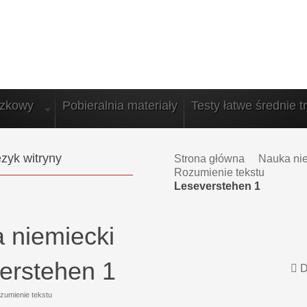
azkowy
Pobieralnia materiały
Testy łatwe średnie t
zyk witryny
Strona główna
Nauka ni
Rozumienie tekstu
Leseverstehen 1
 niemiecki
erstehen 1
D
zumienie tekstu