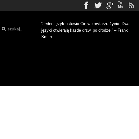
Facebook
Twitter
gplus
Yo
“Jeden język ustawia Cię w korytarzu życia. Dwa
języki otwierają każde drzwi po drodze.” – Frank
Smith