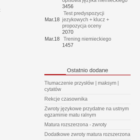
opisowa języka niemieckiego
3456
t
Test predyspozycji
Mar.18
jezykowych + klucz +
propozycja oceny
2070
Mar.18
Trening niemieckiego
1457
Ostatnio
dodane
Tłumaczenie przysłów | maksym |
cytatów
Rekcje czasownika
Zwroty językowe przydatne na ustnym
egzaminie matu ralnym
Matura rozszerzona - zwroty
Dodatkowe zwroty matura rozszerzona