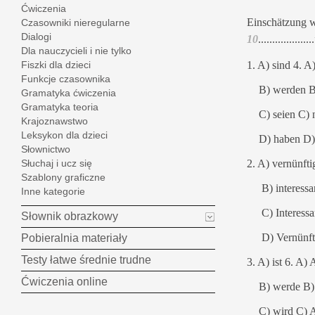
Ćwiczenia
Einschätzung w
Czasowniki nieregularne
Dialogi
10
...................
Dla nauczycieli i nie tylko
1.
A) sind 4. A
Fiszki dla dzieci
Funkcje czasownika
B)
werden B
Gramatyka ćwiczenia
Gramatyka teoria
C)
seien C)
Krajoznawstwo
Leksykon dla dzieci
D)
haben D)
Słownictwo
2. A) vernünft
Słuchaj i ucz się
Szablony graficzne
B)
interess
Inne kategorie
C)
Interess
Słownik obrazkowy
D)
Vernünft
Pobieralnia materiały
Testy łatwe średnie trudne
3.
A) ist 6. A) 
Ćwiczenia online
B)
werde B)
C)
wird C) 