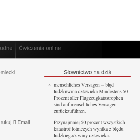
rudne
Ćwiczenia online
Słownictwo
na dziś
emiecki
menschliches Versagen
–
błąd
ludzki/wina człowieka Mindestens 50
Prozent aller Flugzeugkatastrophen
sind auf menschliches Versagen
zurückzuführen.
Przynajmniej 50 procent wszystkich
rukuj
Email
katastrof lotniczych wynika z błędu
ludzkiego/z winy człowieka.