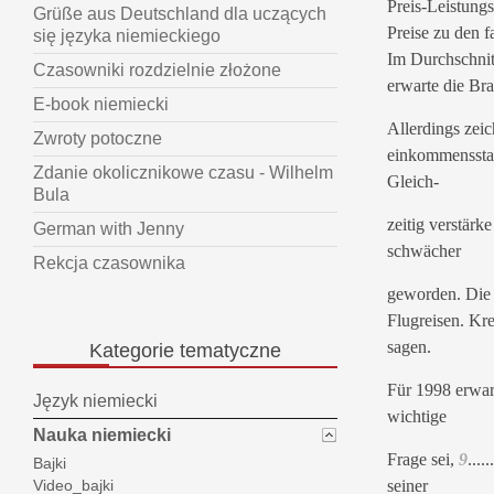
Preis-Leistungs
Grüße aus Deutschland dla uczących
Preise zu den 
się języka niemieckiego
Im Durchschnit
Czasowniki rozdzielnie złożone
erwarte die Br
E-book niemiecki
Allerdings zei
Zwroty potoczne
einkommenssta
Zdanie okolicznikowe czasu - Wilhelm
Gleich-
Bula
zeitig verstärk
German with Jenny
schwächer
Rekcja czasownika
geworden. Die 
Flugreisen. Kr
sagen.
Kategorie
tematyczne
Für 1998 erwar
Język niemiecki
wichtige
Nauka niemiecki
Frage sei,
9
...
Bajki
seiner
Video_bajki