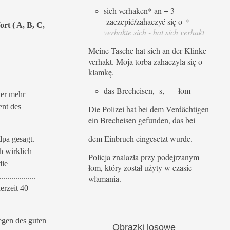
sich verhaken* an + 3
–
zaczepić/zahaczyć się o
*
rt ( A, B, C,
verhakte sich - hat sich verhakt
Meine Tasche hat sich an der Klinke
verhakt. Moja torba zahaczyła się o
klamkę.
das Brecheisen, -s, -
–
łom
her mehr
ent des
Die Polizei hat bei dem Verdächtigen
ein Brecheisen gefunden, das bei
dem Einbruch eingesetzt wurde.
pa gesagt.
ch wirklich
Policja znalazła przy podejrzanym
die
łom, który został użyty w czasie
..................
włamania.
erzeit 40
egen des guten
Obrazki
losowe