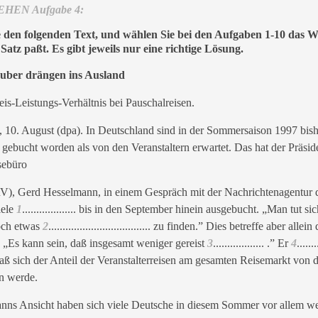
HEN Aufgabe 4:
e den folgenden Text, und wählen Sie bei den Aufgaben 1-10 das Wo
 Satz paßt. Es gibt jeweils nur eine richtige Lösung.
uber drängen ins Ausland
is-Leistungs-Verhältnis bei Pauschalreisen.
. August (dpa). In Deutschland sind in der Sommersaison 1997 bis
gebucht worden als von den Veranstaltern erwartet. Das hat der Präsid
sebüro
), Gerd Hesselmann, in einem Gespräch mit der Nachrichtenagentur d
iele
1
................... bis in den September hinein ausgebucht. „Man tut si
noch etwas
2
.................................... zu finden.” Dies betreffe aber allein 
. „Es kann sein, daß insgesamt weniger gereist
3
.................. .” Er
4
.......
daß sich der Anteil der Veranstalterreisen am gesamten Reisemarkt von d
n werde.
ns Ansicht haben sich viele Deutsche in diesem Sommer vor allem w