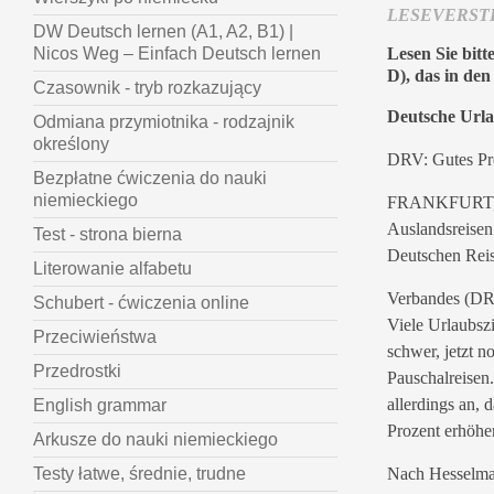
LESEVERSTE
DW Deutsch lernen (A1, A2, B1) |
Lesen Sie bitt
Nicos Weg – Einfach Deutsch lernen
D), das in den
Czasownik - tryb rozkazujący
Deutsche Urla
Odmiana przymiotnika - rodzajnik
określony
DRV: Gutes Pre
Bezpłatne ćwiczenia do nauki
niemieckiego
FRANKFURT, 10
Auslandsreisen 
Test - strona bierna
Deutschen Rei
Literowanie alfabetu
Verbandes (DRV
Schubert - ćwiczenia online
Viele Urlaubsz
Przeciwieństwa
schwer, jetzt 
Przedrostki
Pauschalreisen
allerdings an, 
English grammar
Prozent erhöhe
Arkusze do nauki niemieckiego
Nach Hesselman
Testy łatwe, średnie, trudne