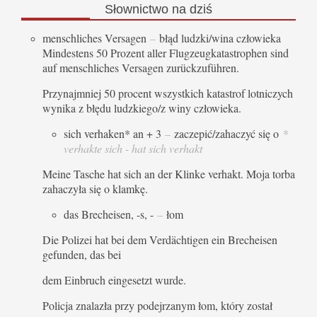
Słownictwo
na dziś
menschliches Versagen
–
błąd ludzki/wina człowieka
Mindestens 50 Prozent aller Flugzeugkatastrophen sind
auf menschliches Versagen zurückzuführen.
Przynajmniej 50 procent wszystkich katastrof lotniczych
wynika z błędu ludzkiego/z winy człowieka.
sich verhaken* an + 3
–
zaczepić/zahaczyć się o
*
verhakte sich - hat sich verhakt
Meine Tasche hat sich an der Klinke verhakt. Moja torba
zahaczyła się o klamkę.
das Brecheisen, -s, -
–
łom
Die Polizei hat bei dem Verdächtigen ein Brecheisen
gefunden, das bei
dem Einbruch eingesetzt wurde.
Policja znalazła przy podejrzanym łom, który został