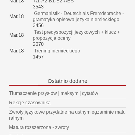
Mar.18
A1-A2-B1-B2-AES
3543
Germanistik - Deutsch als Fremdsprache -
Mar.18
gramatyka opisowa języka niemieckiego
3456
Test predyspozycji jezykowych + klucz +
Mar.18
propozycja oceny
2070
Mar.18
Trening niemieckiego
1457
Ostatnio
dodane
Tłumaczenie przysłów | maksym | cytatów
Rekcje czasownika
Zwroty językowe przydatne na ustnym egzaminie matu
ralnym
Matura rozszerzona - zwroty