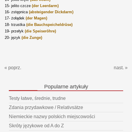
15- jelito czcze
(der Leerdarm)
16-
zstępnica
(absteigender Dickdarm)
17- żołądek
(der Magen)
18- trzustka
(die Bauchspeicheldr
üse
)
19- przełyk
(die Speiseröhre)
20- język
(die Zunge)
« poprz.
nast. »
Popularne
artykuły
Testy łatwe, średnie, trudne
Zdania przydawkowe / Relativsätze
Niemieckie nazwy polskich miejscowości
Skróty językowe od A do Z