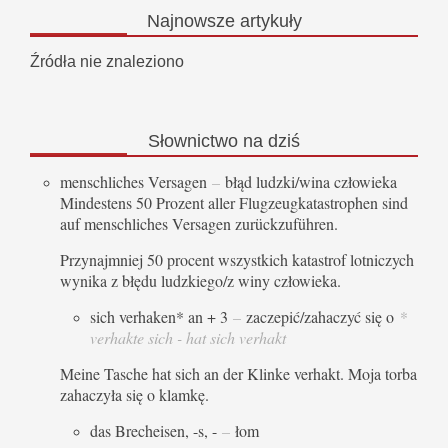
Najnowsze
artykuły
Źródła nie znaleziono
Słownictwo
na dziś
menschliches Versagen
–
błąd ludzki/wina człowieka
Mindestens 50 Prozent aller Flugzeugkatastrophen sind
auf menschliches Versagen zurückzuführen.
Przynajmniej 50 procent wszystkich katastrof lotniczych
wynika z błędu ludzkiego/z winy człowieka.
sich verhaken* an + 3
–
zaczepić/zahaczyć się o
*
verhakte sich - hat sich verhakt
Meine Tasche hat sich an der Klinke verhakt. Moja torba
zahaczyła się o klamkę.
das Brecheisen, -s, -
–
łom