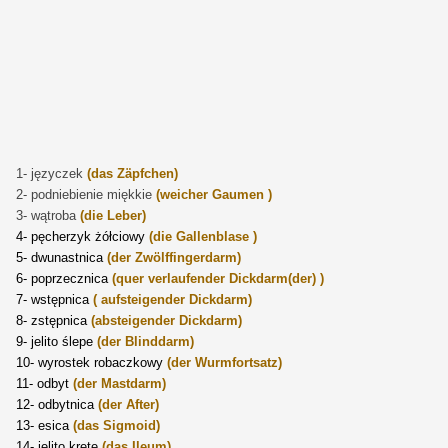
1- języczek
(das Zä
pfchen
)
2- podniebienie miękkie
(weicher Gaumen
)
3- wątroba
(die Leber)
4- pęcherzyk żółciowy
(die Gallenblase
)
5- dwunastnica
(der Zwölffingerdarm)
6- poprzecznica
(quer verlaufender Dickdarm(der)
)
7- wstępnica
(
aufsteigender Dickdarm)
8- zstępnica
(absteigender Dickdarm)
9- jelito ślepe
(der Blinddarm)
10- wyrostek robaczkowy
(der Wurmfortsatz)
11- odbyt
(der Mastdarm)
12- odbytnica
(der After)
13- esica
(das Sigmoid)
14- jelito kręte
(das Ileum)