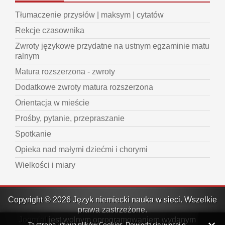
Tłumaczenie przysłów | maksym | cytatów
Rekcje czasownika
Zwroty językowe przydatne na ustnym egzaminie matu
ralnym
Matura rozszerzona - zwroty
Dodatkowe zwroty matura rozszerzona
Orientacja w mieście
Prośby, pytanie, przepraszanie
Spotkanie
Opieka nad małymi dziećmi i chorymi
Wielkości i miary
Copyright © 2026 Język niemiecki nauka w sieci. Wszelkie
prawa zastrzeżone.
Joomla!
jest wolnym oprogramowaniem wydanym na
Ta strona używa plików Cookies. Dowiedz się więcej o